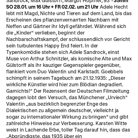
Sandrock, Max Gülstorff, Margot Höpfner, 93‘
·
35mm
SO 28.01. um 16 Uhr + FR 02.02. um 21 Uhr
Adele Hecht
lebt mit Magd, Nichte und Tieren auf dem Land, bis das
Erscheinen des pflanzenvernarrten Nachbarn mit
Neffen und Gärtner ihr Idyll gefährdet. Während sich
die „Kinder“ verlieben, beginnt der
Nachbarschaftskampf, der schlussendlich vor Gericht
sein turbulentes Happy End feiert. In der
Typenkomödie stehen sich Adele Sandrock, einst
Muse von Arthur Schnitzler, als komische Alte und Max
Gülstorff als ihr kauziger Gegenspieler gegenüber,
flankiert vom Duo Valentin und Karlstadt. Goebbels
schimpft in seinem Tagebuch am 21.12.1935: „Dieser
wirkliche Künstler wird hier zum Blödian degradiert.
Garnichts!“ Der Rezensent der Deutschen Filmzeitung
dagegen lobt den Versuch, das Münchener „Urviech“
Valentin „aus bezirklich begrenzter Enge des
Dialektischen zu allgemein deutscher, vielleicht ja
sogar zu internationaler Wirkung zu bringen“ und gibt
zahlreiche Hinweise zur Verbesserung. Karsten Witte
weist in Lachende Erbe, toller Tag darauf hin, dass das
„Abgründigste, das 1935 über ein