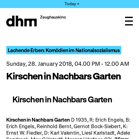
Jump
Today +
directly
to
the
Ope
page
and
clos
contents
the
navi
Lachende Erben: Komödien im Nationalsozialismus
Sunday, 28. January 2018, 04.00 PM - 12.00 AM
Kirschen in Nachbars Garten
Kirschen in Nachbars Garten
Kirschen in Nachbars Garten
D 1935, R: Erich Engels, B:
Erich Engels, Reinhold Bernt, Gernot Bock-Siebert, K:
Ernst W. Fiedler, D: Karl Valentin, Liesl Karlstadt, Adele