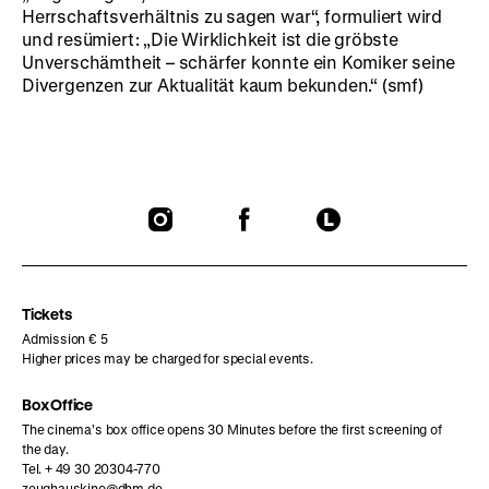
Herrschaftsverhältnis zu sagen war“, formuliert wird
und resümiert: „Die Wirklichkeit ist die gröbste
Unverschämtheit – schärfer konnte ein Komiker seine
Divergenzen zur Aktualität kaum bekunden.“ (smf)
To
To
To
our
our
our
Instagram
Facebook
Letterboxd
page
page
page
Tickets
Admission € 5
Higher prices may be charged for special events.
Box Office
The cinema’s box office opens 30 Minutes before the first screening of
the day.
Tel. + 49 30 20304-770
zeughauskino@dhm.de