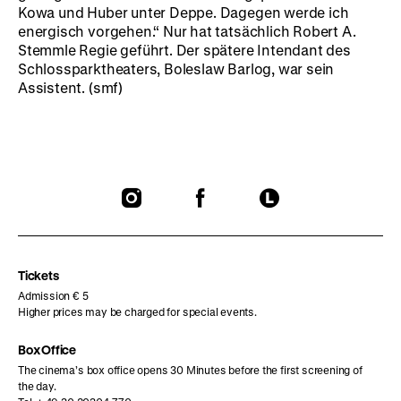
Kowa und Huber unter Deppe. Dagegen werde ich
energisch vorgehen.“ Nur hat tatsächlich Robert A.
Stemmle Regie geführt. Der spätere Intendant des
Schlossparktheaters, Boleslaw Barlog, war sein
Assistent. (smf)
To
To
To
our
our
our
Instagram
Facebook
Letterboxd
page
page
page
Tickets
Admission € 5
Higher prices may be charged for special events.
Box Office
The cinema’s box office opens 30 Minutes before the first screening of
the day.