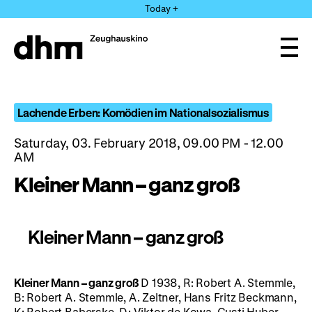
Jump
Today +
directly
to
the
Ope
page
and
clos
contents
the
navi
Lachende Erben: Komödien im Nationalsozialismus
Saturday, 03. February 2018, 09.00 PM - 12.00
AM
Kleiner Mann – ganz groß
Kleiner Mann – ganz groß
Kleiner Mann – ganz groß
D 1938, R: Robert A. Stemmle,
B: Robert A. Stemmle, A. Zeltner, Hans Fritz Beckmann,
K: Robert Baberske, D: Viktor de Kowa, Gusti Huber,