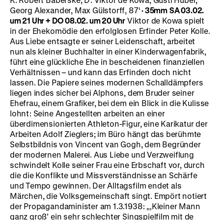
Georg Alexander, Max Gülstorff, 87‘
·
35mm
SA 03.02.
um 21 Uhr + DO 08.02. um 20 Uhr
Viktor de Kowa spielt
in der Ehekomödie den erfolglosen Erfinder Peter Kolle.
Aus Liebe entsagte er seiner Leidenschaft, arbeitet
nun als kleiner Buchhalter in einer Kinderwagenfabrik,
führt eine glückliche Ehe in bescheidenen finanziellen
Verhältnissen – und kann das Erfinden doch nicht
lassen. Die Papiere seines modernen Schalldämpfers
liegen indes sicher bei Alphons, dem Bruder seiner
Ehefrau, einem Grafiker, bei dem ein Blick in die Kulisse
lohnt: Seine Angestellten arbeiten an einer
überdimensionierten Athleton-Figur, eine Karikatur der
Arbeiten Adolf Zieglers; im Büro hängt das berühmte
Selbstbildnis von Vincent van Gogh, dem Begründer
der modernen Malerei. Aus Liebe und Verzweiflung
schwindelt Kolle seiner Frau eine Erbschaft vor, durch
die die Konflikte und Missverständnisse an Schärfe
und Tempo gewinnen. Der Alltagsfilm endet als
Märchen, die Volksgemeinschaft singt. Empört notiert
der Propagandaminister am 1.3.1938: „‚Kleiner Mann
ganz groß’ ein sehr schlechter Singspielfilm mit de