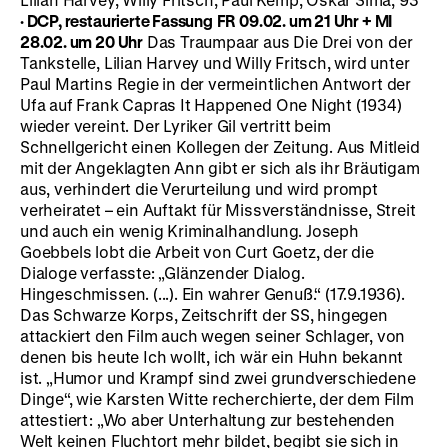
·
DCP, restaurierte Fassung
FR 09.02. um 21 Uhr + MI
28.02. um 20 Uhr
Das Traumpaar aus Die Drei von der
Tankstelle, Lilian Harvey und Willy Fritsch, wird unter
Paul Martins Regie in der vermeintlichen Antwort der
Ufa auf Frank Capras It Happened One Night (1934)
wieder vereint. Der Lyriker Gil vertritt beim
Schnellgericht einen Kollegen der Zeitung. Aus Mitleid
mit der Angeklagten Ann gibt er sich als ihr Bräutigam
aus, verhindert die Verurteilung und wird prompt
verheiratet – ein Auftakt für Missverständnisse, Streit
und auch ein wenig Kriminalhandlung. Joseph
Goebbels lobt die Arbeit von Curt Goetz, der die
Dialoge verfasste: „Glänzender Dialog.
Hingeschmissen. (...). Ein wahrer Genuß.“ (17.9.1936).
Das Schwarze Korps, Zeitschrift der SS, hingegen
attackiert den Film auch wegen seiner Schlager, von
denen bis heute Ich wollt, ich wär ein Huhn bekannt
ist. „Humor und Krampf sind zwei grundverschiedene
Dinge“, wie Karsten Witte recherchierte, der dem Film
attestiert: „Wo aber Unterhaltung zur bestehenden
Welt keinen Fluchtort mehr bildet, begibt sie sich in