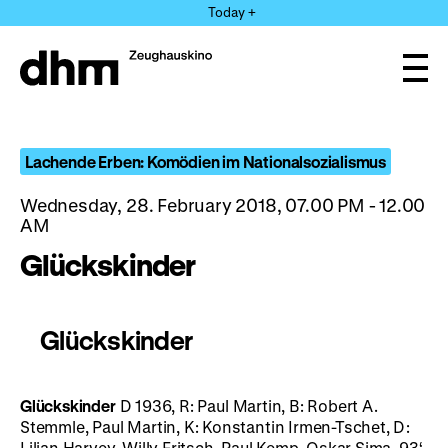
Jump
Today +
directly
to
the
Ope
page
and
clos
contents
the
navi
Lachende Erben: Komödien im Nationalsozialismus
Wednesday, 28. February 2018, 07.00 PM - 12.00
AM
Glückskinder
Glückskinder
Glückskinder
D 1936, R: Paul Martin, B: Robert A.
Stemmle, Paul Martin, K: Konstantin Irmen-Tschet, D:
Lilian Harvey, Willy Fritsch, Paul Kemp, Oskar Sima, 93‘