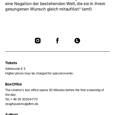
eine Negation der bestehenden Welt, die sie in ihrem
gesungenen Wunsch gleich mitauflöst.“ (smf)
To
To
To
our
our
our
Instagram
Facebook
Letterboxd
page
page
page
Tickets
Admission € 5
Higher prices may be charged for special events.
Box Office
The cinema’s box office opens 30 Minutes before the first screening of
the day.
Tel. + 49 30 20304-770
zeughauskino@dhm.de
Authors