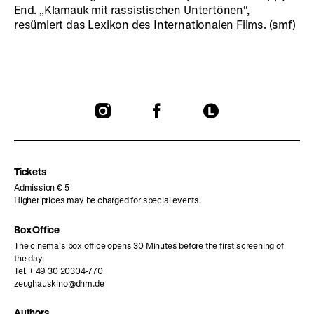
End. „Klamauk mit rassistischen Untertönen“,
resümiert das Lexikon des Internationalen Films. (smf)
To
To
To
our
our
our
Instagram
Facebook
Letterboxd
page
page
page
Tickets
Admission € 5
Higher prices may be charged for special events.
Box Office
The cinema’s box office opens 30 Minutes before the first screening of
the day.
Tel. + 49 30 20304-770
zeughauskino@dhm.de
Authors