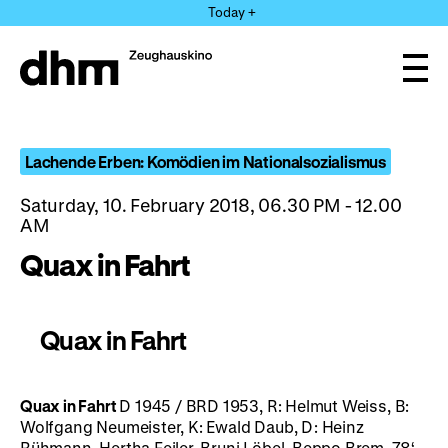
Jump
Today +
directly
to
the
Ope
page
and
clos
contents
the
navi
Lachende Erben: Komödien im Nationalsozialismus
Saturday, 10. February 2018, 06.30 PM - 12.00
AM
Quax in Fahrt
Quax in Fahrt
Quax in Fahrt
D 1945 / BRD 1953, R: Helmut Weiss, B:
Wolfgang Neumeister, K: Ewald Daub, D: Heinz
Rühmann, Hertha Feiler, Bruni Löbel, Beppo Brem, 78‘
·