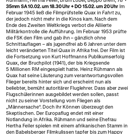
35mm
SA 10.02. um 18.30 Uhr + DO 15.02. um 20 Uhr
Im
Februar 1945 ließ die Filmprüfstelle
Quax in Fahrt
zu,
der jedoch nicht mehr in die Kinos kam. Nach dem
Ende des Zweiten Weltkriegs verbot die Alliierte
Militärkontrolle die Aufführung. Im Februar 1953 prüfte
die FSK den Film und gab ihn – gänzlich ohne
Schnittauflagen – als jugendfrei ab 6 Jahren unter dem
leicht veränderten Titel
Quax in Afrika
frei. Der Film ist
die Fortsetzung von Kurt Hoffmanns Publikumserfolg
Quax, der Bruchpilot (1941), der bis Kriegsende
5 Millionen RM eingespielt hatte. Heinz Rühmann als
Quax hat seine Läuterung zum verantwortungsvollen
Flieger bereits hinter sich und erscheint nun als
beliebter, bemüht autoritärer Fluglehrer. Dass aber zwei
Flugschülerinnen ausgebildet werden sollen, passt
nicht zu seiner Vorstellung vom Fliegen als
„Männersache“. Doch ihr Können überzeugt den
Skeptischen. Der Europaflug endet mit einer
Notlandung in Afrika. Rühmann und seine Ehefrau
Hertha Feiler spielen mit einem afrikanischen Stamm in
den Babelsberger Filmkulissen tapfer bis zum Happy