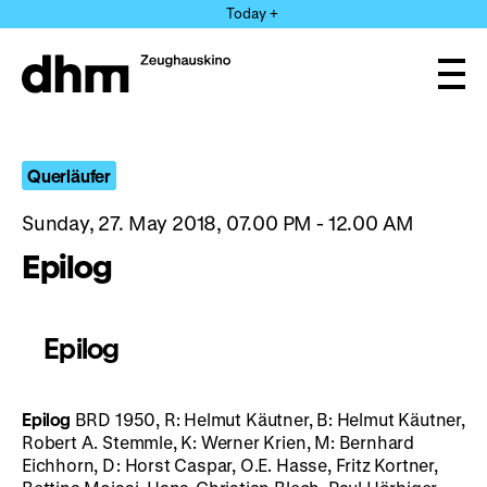
Jump
Today +
directly
to
the
Ope
page
and
clos
contents
the
navi
Querläufer
Sunday, 27. May 2018, 07.00 PM - 12.00 AM
Epilog
Epilog
Epilog
BRD 1950, R: Helmut Käutner, B: Helmut Käutner,
Robert A. Stemmle, K: Werner Krien, M: Bernhard
Eichhorn, D: Horst Caspar, O.E. Hasse, Fritz Kortner,