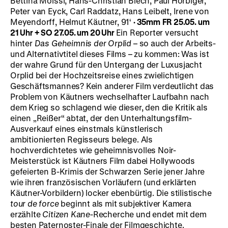
Bettina Moissi, Hans-Christian Blech, Paul Hörbiger,
Peter van Eyck, Carl Raddatz, Hans Leibelt, Irene von
Meyendorff, Helmut Käutner, 91‘
·
35mm
FR 25.05. um
21 Uhr + SO 27.05. um 20 Uhr
Ein Reporter versucht
hinter
Das Geheimnis der Orplid
– so auch der Arbeits-
und Alternativtitel dieses Films – zu kommen: Was ist
der wahre Grund für den Untergang der Luxusjacht
Orplid bei der Hochzeitsreise eines zwielichtigen
Geschäftsmannes? Kein anderer Film verdeutlicht das
Problem von Käutners wechselhafter Laufbahn nach
dem Krieg so schlagend wie dieser, den die Kritik als
einen „Reißer“ abtat, der den Unterhaltungsfilm-
Ausverkauf eines einstmals künstlerisch
ambitionierten Regisseurs belege. Als
hochverdichtetes wie geheimnisvolles Noir-
Meisterstück ist Käutners Film dabei Hollywoods
gefeierten B-Krimis der Schwarzen Serie jener Jahre
wie ihren französischen Vorläufern (und erklärten
Käutner-Vorbildern) locker ebenbürtig. Die stilistische
tour de force
beginnt als mit subjektiver Kamera
erzählte
Citizen Kane
-Recherche und endet mit dem
besten Paternoster-Finale der Filmgeschichte.