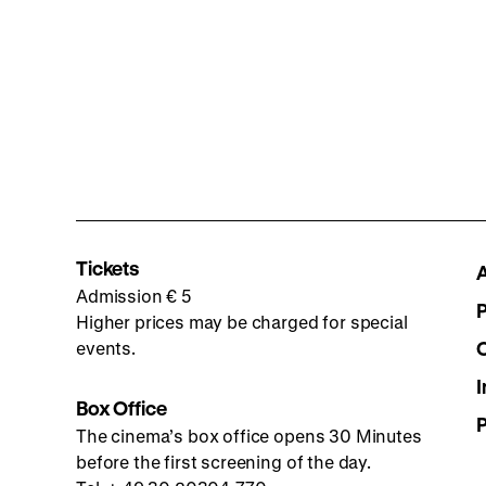
Tickets
Admission € 5
Higher prices may be charged for special
events.
I
Box Office
The cinema’s box office opens 30 Minutes
before the first screening of the day.