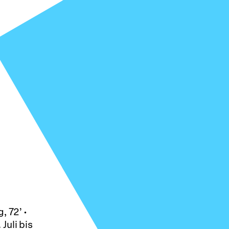
g, 72’
·
Juli bis