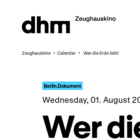
Jump
directly
to
the
page
contents
Zeughauskino
Calendar
Wer die Erde liebt
Berlin.Dokument
Wednesday, 01. August 2
Wer di