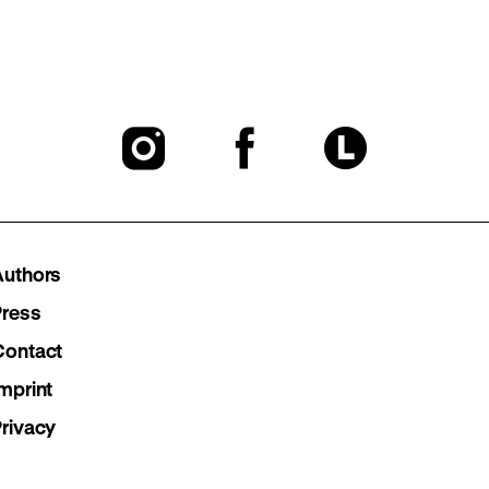
To
To
To
our
our
our
Instagram
Facebook
Lette
Authors
page
page
page
Press
Contact
mprint
Privacy