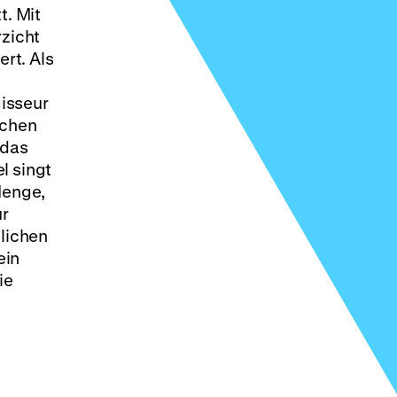
t. Mit
rzicht
rt. Als
isseur
schen
 das
l singt
Menge,
ur
hlichen
ein
ie