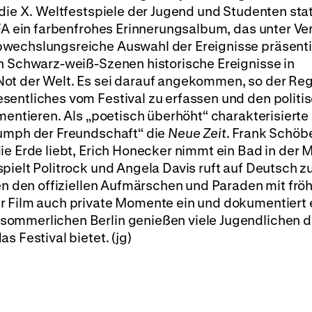
die X. Weltfestspiele der Jugend und Studenten stat
FA ein farbenfrohes Erinnerungsalbum, das unter Ve
wechslungsreiche Auswahl der Ereignisse präsentie
en Schwarz-weiß-Szenen historische Ereignisse in
ot der Welt. Es sei darauf angekommen, so der Reg
sentliches vom Festival zu erfassen und den politi
umentieren. Als „poetisch überhöht“ charakterisierte
riumph der Freundschaft“ die
Neue Zeit
. Frank Schöbe
ie Erde liebt, Erich Honecker nimmt ein Bad in der 
pielt Politrock und Angela Davis ruft auf Deutsch z
ben den offiziellen Aufmärschen und Paraden mit frö
r Film auch private Momente ein und dokumentiert 
sommerlichen Berlin genießen viele Jugendlichen d
s Festival bietet. (jg)