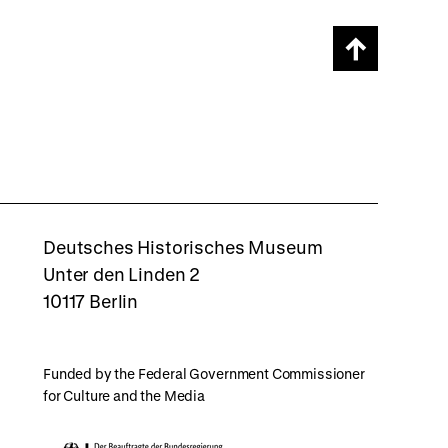
Scroll
page
back
to
top
rboxd
Deutsches Historisches Museum
Unter den Linden 2
10117 Berlin
Funded by the Federal Government Commissioner
for Culture and the Media