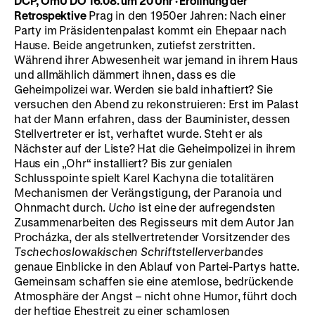
DCP, OmU
DO 16.08. um 20 Uhr
· Eröffnung der
Retrospektive
Prag in den 1950er Jahren: Nach einer
Party im Präsidentenpalast kommt ein Ehepaar nach
Hause. Beide angetrunken, zutiefst zerstritten.
Während ihrer Abwesenheit war jemand in ihrem Haus
und allmählich dämmert ihnen, dass es die
Geheimpolizei war. Werden sie bald inhaftiert? Sie
versuchen den Abend zu rekonstruieren: Erst im Palast
hat der Mann erfahren, dass der Bauminister, dessen
Stellvertreter er ist, verhaftet wurde. Steht er als
Nächster auf der Liste? Hat die Geheimpolizei in ihrem
Haus ein „Ohr“ installiert? Bis zur genialen
Schlusspointe spielt Karel Kachyna die totalitären
Mechanismen der Verängstigung, der Paranoia und
Ohnmacht durch.
Ucho
ist eine der aufregendsten
Zusammenarbeiten des Regisseurs mit dem Autor Jan
Procházka, der als stellvertretender Vorsitzender des
Tschechoslowakischen Schriftstellerverbandes
genaue Einblicke in den Ablauf von Partei-Partys hatte.
Gemeinsam schaffen sie eine atemlose, bedrückende
Atmosphäre der Angst – nicht ohne Humor, führt doch
der heftige Ehestreit zu einer schamlosen