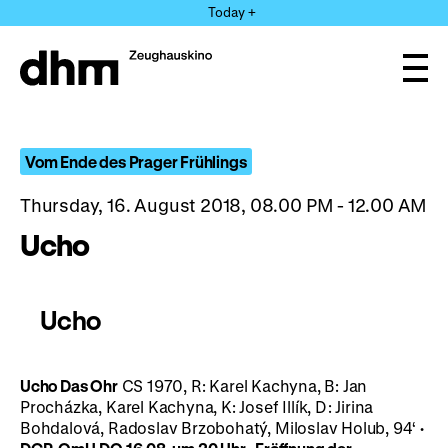
Jump
Today +
directly
to
the
Ope
page
and
clos
contents
the
navi
Vom Ende des Prager Frühlings
Thursday, 16. August 2018, 08.00 PM - 12.00 AM
Ucho
Ucho
Ucho
Das Ohr
CS 1970, R: Karel Kachyna, B: Jan
Procházka, Karel Kachyna, K: Josef Illík, D: Jirina
Bohdalová, Radoslav Brzobohatý, Miloslav Holub, 94‘
·