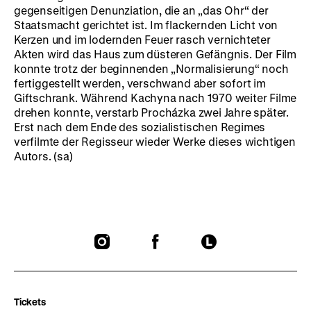
gegenseitigen Denunziation, die an „das Ohr“ der
Staatsmacht gerichtet ist. Im flackernden Licht von
Kerzen und im lodernden Feuer rasch vernichteter
Akten wird das Haus zum düsteren Gefängnis. Der Film
konnte trotz der beginnenden „Normalisierung“ noch
fertiggestellt werden, verschwand aber sofort im
Giftschrank. Während Kachyna nach 1970 weiter Filme
drehen konnte, verstarb Procházka zwei Jahre später.
Erst nach dem Ende des sozialistischen Regimes
verfilmte der Regisseur wieder Werke dieses wichtigen
Autors. (sa)
To
To
To
our
our
our
Instagram
Facebook
Letterboxd
page
page
page
Tickets