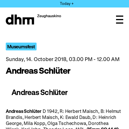
Jump
Today +
directly
to
the
Ope
page
and
clos
contents
the
navi
Museumsfest
Sunday, 14. October 2018, 03.00 PM - 12.00 AM
Andreas Schlüter
Andreas Schlüter
Andreas Schlüter
D 1942, R: Herbert Maisch, B: Helmut
Brandis, Herbert Maisch, K: Ewald Daub, D: Heinrich
George, Mila Kopp, Olga Tschechowa, Dorothea