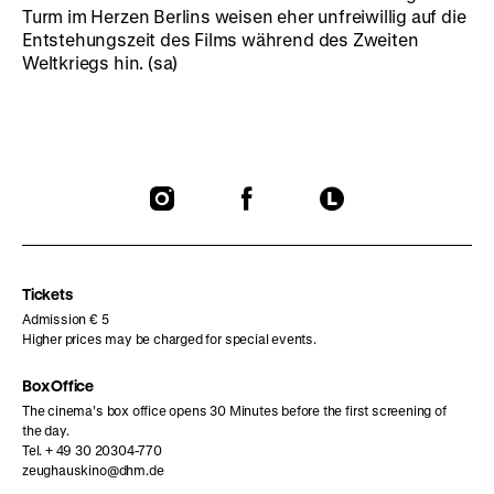
Turm im Herzen Berlins weisen eher unfreiwillig auf die
Entstehungszeit des Films während des Zweiten
Weltkriegs hin. (sa)
To
To
To
our
our
our
Instagram
Facebook
Letterboxd
page
page
page
Tickets
Admission € 5
Higher prices may be charged for special events.
Box Office
The cinema’s box office opens 30 Minutes before the first screening of
the day.
Tel. + 49 30 20304-770
zeughauskino@dhm.de