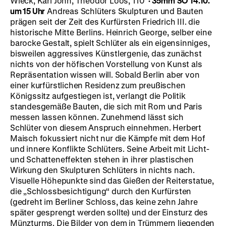
Wieck, Karl John, Theodor Loos, 110‘
· 35mm
SO 14.10.
um 15 Uhr
Andreas Schlüters Skulpturen und Bauten
prägen seit der Zeit des Kurfürsten Friedrich III. die
historische Mitte Berlins. Heinrich George, selber eine
barocke Gestalt, spielt Schlüter als ein eigensinniges,
bisweilen aggressives Künstlergenie, das zunächst
nichts von der höfischen Vorstellung von Kunst als
Repräsentation wissen will. Sobald Berlin aber von
einer kurfürstlichen Residenz zum preußischen
Königssitz aufgestiegen ist, verlangt die Politik
standesgemäße Bauten, die sich mit Rom und Paris
messen lassen können. Zunehmend lässt sich
Schlüter von diesem Anspruch einnehmen. Herbert
Maisch fokussiert nicht nur die Kämpfe mit dem Hof
und innere Konflikte Schlüters. Seine Arbeit mit Licht-
und Schatteneffekten stehen in ihrer plastischen
Wirkung den Skulpturen Schlüters in nichts nach.
Visuelle Höhepunkte sind das Gießen der Reiterstatue,
die „Schlossbesichtigung“ durch den Kurfürsten
(gedreht im Berliner Schloss, das keine zehn Jahre
später gesprengt werden sollte) und der Einsturz des
Münzturms. Die Bilder von dem in Trümmern liegenden