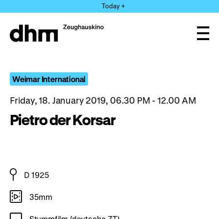
Jump
Today +
directly
to
the
Ope
page
and
clos
contents
the
navi
Weimar International
Friday, 18. January 2019, 06.30 PM - 12.00 AM
Pietro der Korsar
D 1925
35mm
Stummfilm (deutsche ZT)