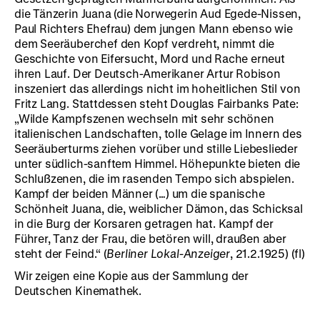
die Tänzerin Juana (die Norwegerin Aud Egede-Nissen,
Paul Richters Ehefrau) dem jungen Mann ebenso wie
dem Seeräuberchef den Kopf verdreht, nimmt die
Geschichte von Eifersucht, Mord und Rache erneut
ihren Lauf. Der Deutsch-Amerikaner Artur Robison
inszeniert das allerdings nicht im hoheitlichen Stil von
Fritz Lang. Stattdessen steht Douglas Fairbanks Pate:
„Wilde Kampfszenen wechseln mit sehr schönen
italienischen Landschaften, tolle Gelage im Innern des
Seeräuberturms ziehen vorüber und stille Liebeslieder
unter südlich-sanftem Himmel. Höhepunkte bieten die
Schlußzenen, die im rasenden Tempo sich abspielen.
Kampf der beiden Männer (…) um die spanische
Schönheit Juana, die, weiblicher Dämon, das Schicksal
in die Burg der Korsaren getragen hat. Kampf der
Führer, Tanz der Frau, die betören will, draußen aber
steht der Feind.“ (
Berliner Lokal-Anzeiger
, 21.2.1925) (fl)
Wir zeigen eine Kopie aus der Sammlung der
Deutschen Kinemathek.