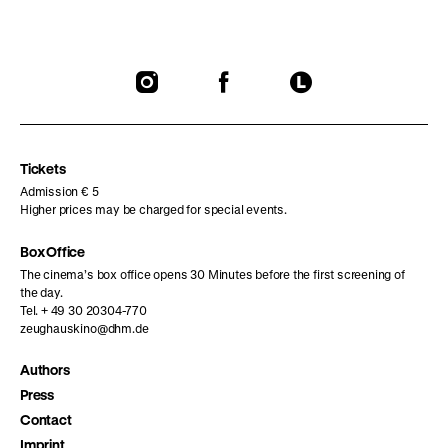
To
To
To
our
our
our
Instagram
Facebook
Letterboxd
page
page
page
Tickets
Admission € 5
Higher prices may be charged for special events.
Box Office
The cinema’s box office opens 30 Minutes before the first screening of
the day.
Tel. + 49 30 20304-770
zeughauskino@dhm.de
Authors
Press
Contact
Imprint