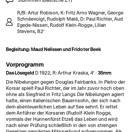
R/B: Artur Robison, K: Fritz Arno Wagner, George
Schnéevoigt, Rudolph Maté, D: Paul Richter, Aud
Egede-Nissen, Rudolf Klein-Rogge, Lilian
Stevens, 82‘
Begleitung: Maud Nelissen und Frido ter Beek
Vorprogramm
Das Lösegeld
D 1922, R: Arthur Kraska, 4‘ ·
35mm
Die Nibelungen gegen Douglas Fairbanks. In
Pietro der
Korsar
spielt Paul Richter, der im Jahr zuvor noch oben
ohne als Siegfried in Fritz Langs
Die Nibelungen
agiert
hatte, einen italienischen Bauernsohn, der sich nach
dem abenteuerlichen Leben auf See sehnt. Er rettet
dem Anführer der Korsaren (Rudolf-Klein Rogge,
vormals der Hunnenfürst Etzel) das Leben und wird
nach einer Prüfung schließlich in den von strengen
Gesetzen geprägten Männerbund aufgenommen. Als