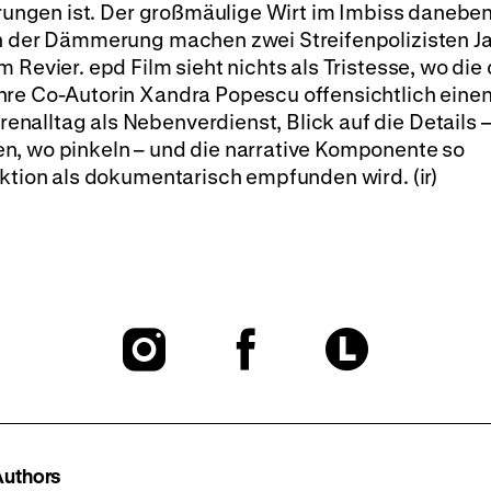
drungen ist. Der großmäulige Wirt im Imbiss daneben
in der Dämmerung machen zwei Streifenpolizisten J
 Revier. epd Film sieht nichts als Tristesse, wo die 
hre Co-Autorin Xandra Popescu offensichtlich eine
alltag als Nebenverdienst, Blick auf die Details –
n, wo pinkeln – und die narrative Komponente so
iktion als dokumentarisch empfunden wird. (ir)
To
To
To
our
our
our
Instagram
Facebook
Lette
Authors