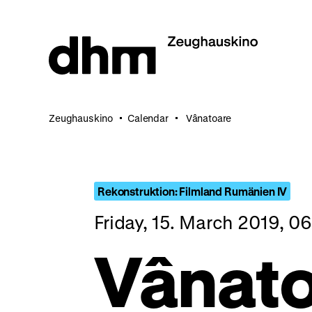
Jump
directly
to
the
page
contents
Zeughauskino
Calendar
Vânatoare
Rekonstruktion: Filmland Rumänien IV
Friday, 15. March 2019, 0
Vânat