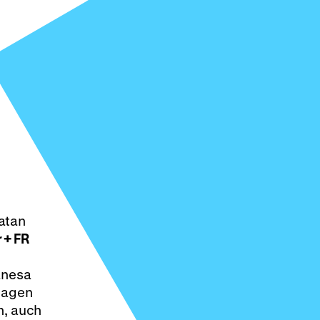
atan
 + FR
anesa
 jagen
n, auch