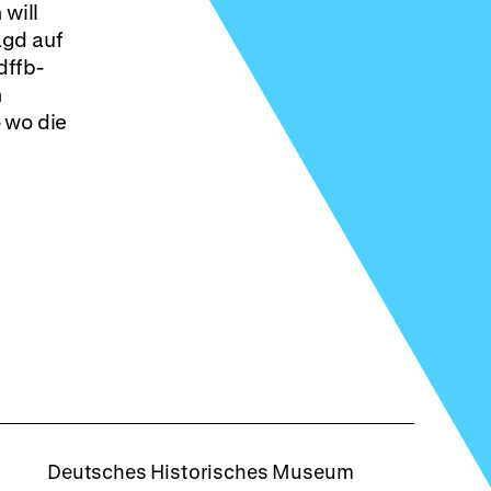
 will
agd auf
dffb-
n
 wo die
rboxd
Deutsches Historisches Museum