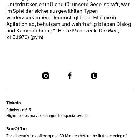
Unterdrücker, enthüllend für unsere Gesellschaft, war
im Spiel der sicher ausgewählten Typen
wiederzuerkennen. Dennoch glitt der Film nie in
Agitation ab, behutsam und wahrhaftig blieben Dialog
und Kameraführung.“ (Heike Mundzeck,
Die Welt
,
21.5.1970) (gym)
To
To
To
our
our
our
Instagram
Facebook
Letterboxd
page
page
page
Tickets
Admission € 5
Higher prices may be charged for special events.
Box Office
The cinema’s box office opens 30 Minutes before the first screening of