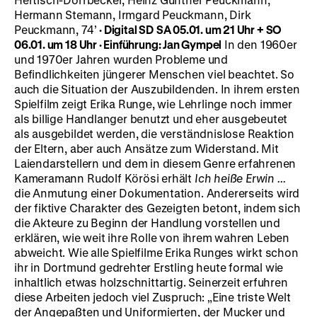
Hermann Stemann, Irmgard Peuckmann, Dirk
Peuckmann, 74’
·
Digital SD
SA 05.01. um 21 Uhr + SO
06.01. um 18 Uhr
·
Einführung: Jan Gympel
In den 1960er
und 1970er Jahren wurden Probleme und
Befindlichkeiten jüngerer Menschen viel beachtet. So
auch die Situation der Auszubildenden. In ihrem ersten
Spielfilm zeigt Erika Runge, wie Lehrlinge noch immer
als billige Handlanger benutzt und eher ausgebeutet
als ausgebildet werden, die verständnislose Reaktion
der Eltern, aber auch Ansätze zum Widerstand. Mit
Laiendarstellern und dem in diesem Genre erfahrenen
Kameramann Rudolf Körösi erhält
Ich heiße Erwin ...
die Anmutung einer Dokumentation. Andererseits wird
der fiktive Charakter des Gezeigten betont, indem sich
die Akteure zu Beginn der Handlung vorstellen und
erklären, wie weit ihre Rolle von ihrem wahren Leben
abweicht. Wie alle Spielfilme Erika Runges wirkt schon
ihr in Dortmund gedrehter Erstling heute formal wie
inhaltlich etwas holzschnittartig. Seinerzeit erfuhren
diese Arbeiten jedoch viel Zuspruch: „Eine triste Welt
der Angepaßten und Uniformierten, der Mucker und