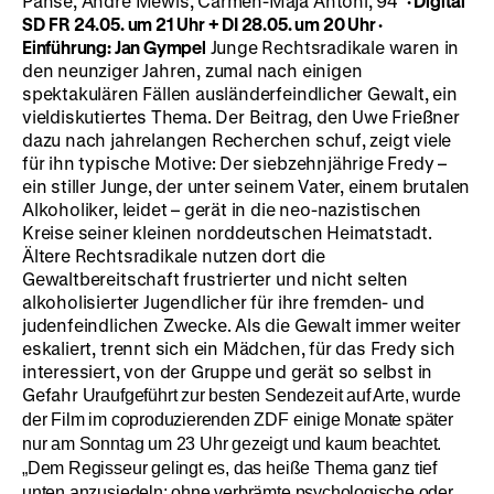
Panse, Andre Mewis, Carmen-Maja Antoni, 94’
·
Digital
SD
FR 24.05. um 21 Uhr + DI 28.05. um 20 Uhr
·
Einführung: Jan Gympel
Junge Rechtsradikale waren in
den neunziger Jahren, zumal nach einigen
spektakulären Fällen ausländerfeindlicher Gewalt, ein
vieldiskutiertes Thema. Der Beitrag, den Uwe Frießner
dazu nach jahrelangen Recherchen schuf, zeigt viele
für ihn typische Motive: Der siebzehnjährige Fredy –
ein stiller Junge, der unter seinem Vater, einem brutalen
Alkoholiker, leidet – gerät in die neo-nazistischen
Kreise seiner kleinen norddeutschen Heimatstadt.
Ältere Rechtsradikale nutzen dort die
Gewaltbereitschaft frustrierter und nicht selten
alkoholisierter Jugendlicher für ihre fremden- und
judenfeindlichen Zwecke. Als die Gewalt immer weiter
eskaliert, trennt sich ein Mädchen, für das Fredy sich
interessiert, von der Gruppe und gerät so selbst in
Gefahr
Uraufgeführt zur besten Sendezeit auf Arte, wurde
der Film im coproduzierenden ZDF einige Monate später
nur am Sonntag um 23 Uhr gezeigt und kaum beachtet.
„Dem Regisseur gelingt es, das heiße Thema ganz tief
unten anzusiedeln; ohne verbrämte psychologische oder