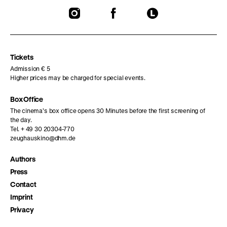
To
To
To
our
our
our
Instagram
Facebook
Letterboxd
page
page
page
Tickets
Admission € 5
Higher prices may be charged for special events.
Box Office
The cinema’s box office opens 30 Minutes before the first screening of
the day.
Tel. + 49 30 20304-770
zeughauskino@dhm.de
Authors
Press
Contact
Imprint
Privacy