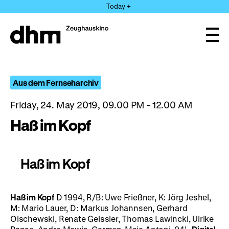
Jump
Today +
directly
to
the
Ope
page
and
clos
contents
the
navi
Aus dem Fernseharchiv
Friday, 24. May 2019, 09.00 PM - 12.00 AM
Haß im Kopf
Haß im Kopf
Haß im Kopf
D 1994, R/B: Uwe Frießner, K: Jörg Jeshel,
M: Mario Lauer, D: Markus Johannsen, Gerhard
Olschewski, Renate Geissler, Thomas Lawincki, Ulrike