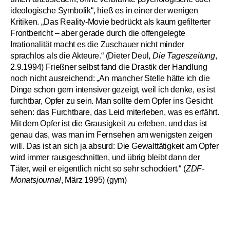
ideologische Symbolik“, hieß es in einer der wenigen
Kritiken. „Das Reality-Movie bedrückt als kaum gefilterter
Frontbericht – aber gerade durch die offengelegte
Irrationalität macht es die Zuschauer nicht minder
sprachlos als die Akteure.“ (Dieter Deul,
Die Tageszeitung
,
2.9.1994) Frießner selbst fand die Drastik der Handlung
noch nicht ausreichend: „An mancher Stelle hätte ich die
Dinge schon gern intensiver gezeigt, weil ich denke, es ist
furchtbar, Opfer zu sein. Man sollte dem Opfer ins Gesicht
sehen: das Furchtbare, das Leid miterleben, was es erfährt.
Mit dem Opfer ist die Grausigkeit zu erleben, und das ist
genau das, was man im Fernsehen am wenigsten zeigen
will. Das ist an sich ja absurd: Die Gewalttätigkeit am Opfer
wird immer rausgeschnitten, und übrig bleibt dann der
Täter, weil er eigentlich nicht so sehr schockiert.“ (
ZDF-
Monatsjournal
, März 1995) (gym)