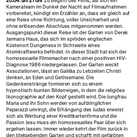
20.04. um 21 Uhr
Zu Beginn des Films, als sich ein
Kamerateam im Dunkel der Nacht auf Filmaufnahmen
vorbereitet, kündigt ein Erzähler an, dass wir gleich auf
eine Reise ohne Richtung, voller Unsicherheit und
ohne erlösenden Abschluss mitgenommen werden.
Ausgangspunkt dieser Reise ist der Garten von Derek
Jarmans Haus, das sich im spröden englischen
Küstenort Dungeness in Sichtweite eines
Atomkraftwerks befindet. In dieser Stadt hat sich der
homosexuelle Filmemacher nach einer positiven HIV-
Diagnose 1986 niedergelassen. Der Garten weckt
Assoziationen, lässt an Galiläa zu Lebzeiten Christi
denken, an Eden und Gethsemane. Die
Gedankenstränge formieren sich zu einem
hypnotisch-bunten Bilderreigen, in dem die religiöse
Ikonographie auf den Kopf gestellt wird. Die Jungfrau
Maria und ihr Sohn werden von aufdringlichen
Paparazzi umringt, die Erhängung des Judas erweist
sich als Werbung einer Kreditkartenfirma und die
Passion Jesu muss ein homosexuelles Paar über sich
ergehen lassen. Immer wieder kehrt der Film zurück in
den titelgebenden Garten und schafft mit gefärbten