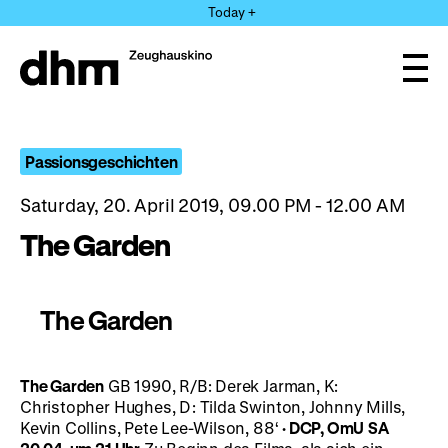
Jump
Today +
directly
to
the
Ope
page
and
clos
contents
the
navi
Passionsgeschichten
Saturday, 20. April 2019, 09.00 PM - 12.00 AM
The Garden
The Garden
The Garden
GB 1990, R/B: Derek Jarman, K:
Christopher Hughes, D: Tilda Swinton, Johnny Mills,
Kevin Collins, Pete Lee-Wilson, 88‘
· DCP, OmU
SA