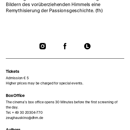
Bildern des vorüberziehenden Himmels eine
Remythisierung der Passionsgeschichte. (fh)
To
To
To
our
our
our
Instagram
Facebook
Letterboxd
page
page
page
Tickets
Admission € 5
Higher prices may be charged for special events.
Box Office
The cinema’s box office opens 30 Minutes before the first screening of
the day.
Tel. + 49 30 20304-770
zeughauskino@dhm.de
Authors