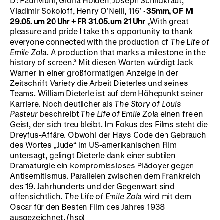
D: Paul Muni, Gloria Holden, Joseph Schildkraut,
Vladimir Sokoloff, Henry O’Neill, 116’
· 35mm, OF
MI
29.05. um 20 Uhr + FR 31.05. um 21 Uhr
„With great
pleasure and pride I take this opportunity to thank
everyone connected with the production of
The Life of
Emile Zola
. A production that marks a milestone in the
history of screen.“ Mit diesen Worten würdigt Jack
Warner in einer großformatigen Anzeige in der
Zeitschrift
Variety
die Arbeit Dieterles und seines
Teams. William Dieterle ist auf dem Höhepunkt seiner
Karriere. Noch deutlicher als
The Story of Louis
Pasteur
beschreibt
The Life of Emile Zola
einen freien
Geist, der sich treu bleibt. Im Fokus des Films steht die
Dreyfus-Affäre. Obwohl der Hays Code den Gebrauch
des Wortes „Jude“ im US-amerikanischen Film
untersagt, gelingt Dieterle dank einer subtilen
Dramaturgie ein kompromissloses Plädoyer gegen
Antisemitismus. Parallelen zwischen dem Frankreich
des 19. Jahrhunderts und der Gegenwart sind
offensichtlich.
The Life of Emile Zola
wird mit dem
Oscar für den Besten Film des Jahres 1938
ausgezeichnet. (hsp)