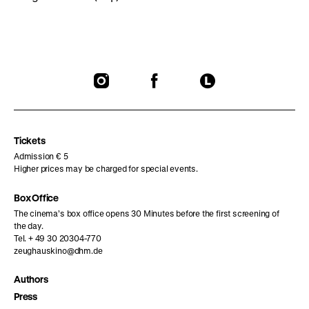
To
To
To
our
our
our
Instagram
Facebook
Letterboxd
page
page
page
Tickets
Admission € 5
Higher prices may be charged for special events.
Box Office
The cinema’s box office opens 30 Minutes before the first screening of
the day.
Tel. + 49 30 20304-770
zeughauskino@dhm.de
Authors
Press