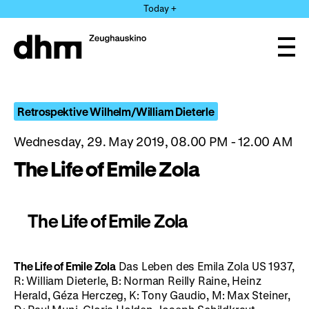
Jump
Today +
directly
to
the
Ope
page
and
clos
contents
the
navi
Retrospektive Wilhelm/William Dieterle
Wednesday, 29. May 2019, 08.00 PM - 12.00 AM
The Life of Emile Zola
The Life of Emile Zola
The Life of Emile Zola
Das Leben des Emila Zola US 1937,
R: William Dieterle, B: Norman Reilly Raine, Heinz
Herald, Géza Herczeg, K: Tony Gaudio, M: Max Steiner,