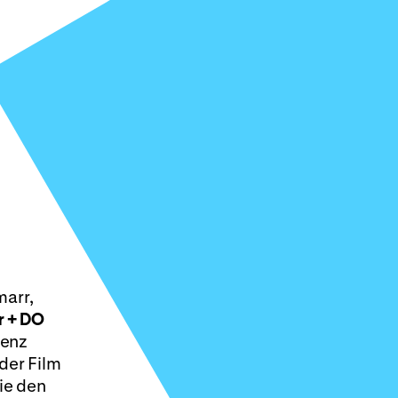
marr,
r + DO
renz
der Film
die den