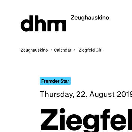
Jump
directly
to
the
page
contents
Zeughauskino
Calendar
Ziegfeld Girl
Fremder Star
Thursday, 22. August 201
Ziegfel