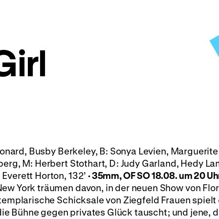
Girl
eonard, Busby Berkeley, B: Sonya Levien, Marguerite
berg, M: Herbert Stothart, D: Judy Garland, Hedy La
 Everett Horton, 132’
·
35mm, OF
SO 18.08. um 20 Uh
New York träumen davon, in der neuen Show von Flo
exemplarische Schicksale von Ziegfeld Frauen spielt 
e die Bühne gegen privates Glück tauscht; und jene, 