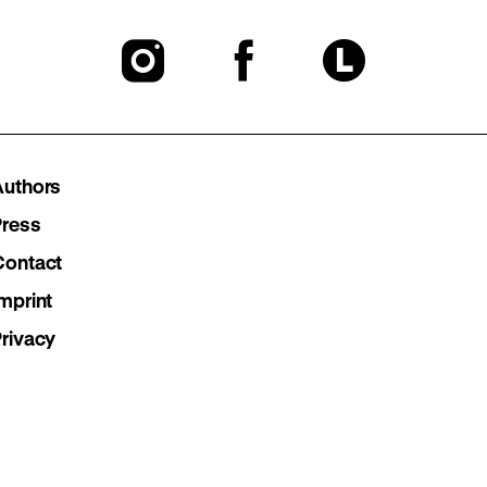
To
To
To
our
our
our
Instagram
Facebook
Lette
Authors
page
page
page
Press
Contact
mprint
Privacy