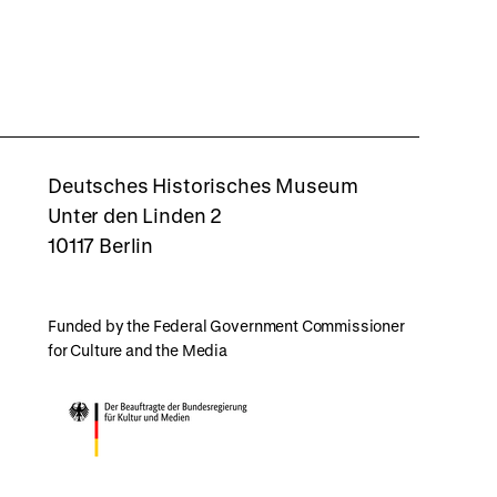
back
to
top
rboxd
Deutsches Historisches Museum
Unter den Linden 2
10117 Berlin
Funded by the Federal Government Commissioner
for Culture and the Media