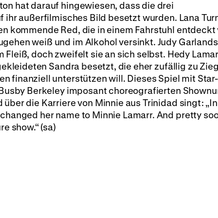
on hat darauf hingewiesen, dass die drei
f ihr außerfilmisches Bild besetzt wurden. Lana Tur
sen kommende Red, die in einem Fahrstuhl entdeckt 
ugehen weiß und im Alkohol versinkt. Judy Garlands
Fleiß, doch zweifelt sie an sich selbst. Hedy Lamarr
 gekleideten Sandra besetzt, die eher zufällig zu Zie
 finanziell unterstützen will. Dieses Spiel mit Sta
on Busby Berkeley imposant choreografierten Show
über die Karriere von Minnie aus Trinidad singt: „In
y changed her name to Minnie Lamarr. And pretty so
re show.“ (sa)