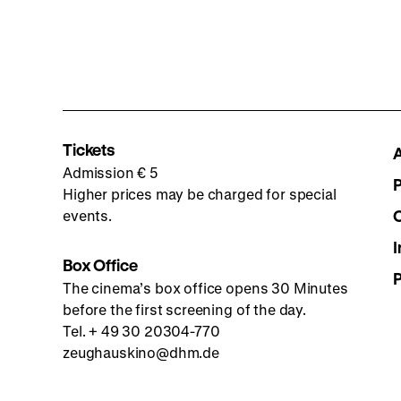
Tickets
Admission € 5
Higher prices may be charged for special
events.
I
Box Office
The cinema’s box office opens 30 Minutes
before the first screening of the day.
Tel. + 49 30 20304-770
zeughauskino@dhm.de