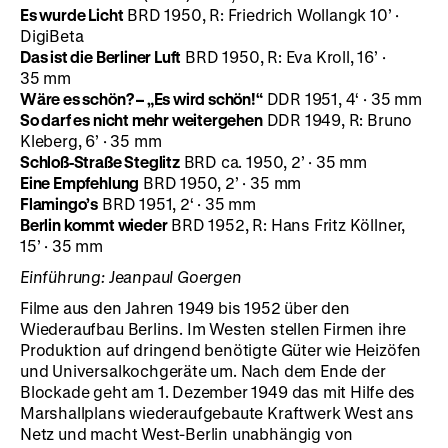
Es wurde Licht
BRD 1950, R: Friedrich Wollangk 10’ ·
DigiBeta
Das ist die Berliner Luft
BRD 1950, R: Eva Kroll, 16’ ·
35 mm
Wäre es schön? – „Es wird schön!“
DDR 1951, 4‘ · 35 mm
So darf es nicht mehr weitergehen
DDR 1949, R: Bruno
Kleberg, 6’ · 35 mm
Schloß-Straße Steglitz
BRD ca. 1950, 2’ · 35 mm
Eine Empfehlung
BRD 1950, 2’ · 35 mm
Flamingo’s
BRD 1951, 2‘ · 35 mm
Berlin kommt wieder
BRD 1952, R: Hans Fritz Köllner,
15’ · 35 mm
Einführung: Jeanpaul Goergen
Filme aus den Jahren 1949 bis 1952 über den
Wiederaufbau Berlins. Im Westen stellen Firmen ihre
Produktion auf dringend benötigte Güter wie Heizöfen
und Universalkochgeräte um. Nach dem Ende der
Blockade geht am 1. Dezember 1949 das mit Hilfe des
Marshallplans wiederaufgebaute Kraftwerk West ans
Netz und macht West-Berlin unabhängig von