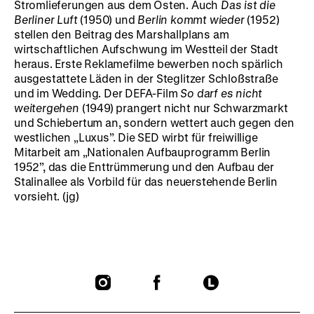
Stromlieferungen aus dem Osten. Auch
Das ist die
Berliner Luft
(1950) und
Berlin kommt wieder
(1952)
stellen den Beitrag des Marshallplans am
wirtschaftlichen Aufschwung im Westteil der Stadt
heraus. Erste Reklamefilme bewerben noch spärlich
ausgestattete Läden in der Steglitzer Schloßstraße
und im Wedding. Der DEFA-Film
So darf es nicht
weitergehen
(1949) prangert nicht nur Schwarzmarkt
und Schiebertum an, sondern wettert auch gegen den
westlichen „Luxus”. Die SED wirbt für freiwillige
Mitarbeit am „Nationalen Aufbauprogramm Berlin
1952”, das die Enttrümmerung und den Aufbau der
Stalinallee als Vorbild für das neuerstehende Berlin
vorsieht. (jg)
To
To
To
our
our
our