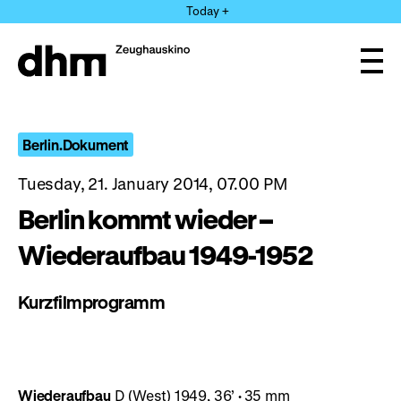
Jump
Today +
directly
to
the
Ope
page
and
clos
contents
the
navi
Berlin.Dokument
Tuesday, 21. January 2014, 07.00 PM
Berlin kommt wieder –
Wiederaufbau 1949-1952
Kurzfilmprogramm
Wiederaufbau
D (West) 1949, 36’
·
35 mm