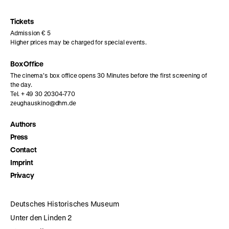
Instagram
Facebook
Letterboxd
page
page
page
Tickets
Admission € 5
Higher prices may be charged for special events.
Box Office
The cinema’s box office opens 30 Minutes before the first screening of
the day.
Tel. + 49 30 20304-770
zeughauskino@dhm.de
Authors
Press
Contact
Imprint
Privacy
Deutsches Historisches Museum
Unter den Linden 2