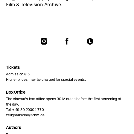
Film & Television Archive.
To
To
To
our
our
our
Instagram
Facebook
Letterboxd
page
page
page
Tickets
Admission € 5
Higher prices may be charged for special events.
Box Office
The cinema’s box office opens 30 Minutes before the first screening of
the day.
Tel. + 49 30 20304-770
zeughauskino@dhm.de
Authors