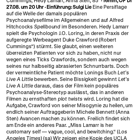
Cummings, Hedy Lamarr, Anna Sten, 85’
·
16mm, OF
DI
27.08. um 20 Uhr
·
Einführung: Sulgi Lie
Eine Persiflage
auf die Welle der damals populären
Psychoanalysefilme im Allgemeinen und auf Alfred
Hitchcocks
Spellbound
im Besonderen. Hedy Lamarr
spielt die Psychologin J.O. Loring, in deren Praxis der
aufgeregte Werbeagent Duke Crawford (Robert
Cummings“) stürmt. Sie glaubt, einen weiteren
überreizten Patienten vor sich zu haben, nicht nur
wegen eines Ticks Crawfords, sondern auch wegen
seines nur halbseitig abrasierten Schnurrbarts. Doch
der vermeintliche Patient möchte Lonings Buch
Let’s
Live A Little
bewerben. Seine Bissigkeit gewinnt
Let’s
Live A Little
daraus, dass der Film kein populäres
Psychoanalyse-Stereotyp auslässt, das in anderen
Filmen zu ernsthaften
plot twists
wird. Loring hat die
Aufgabe, Crawford von seiner Misogynie zu heilen, um
endlich seiner Auftraggeberin Michele Bennett (Anna
Sten) Avancen machen zu können. Freilich findet sich
am Ende ein anderes Paar. „Miss Lamarr is her
customary self — vague, cool, and bewitching.“ (
Los
Angeles Times
) (sa) Wir zeigen eine Kopie des UCLA