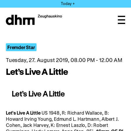
Jump
Today +
directly
to
the
Ope
page
and
clos
contents
the
navi
Fremder Star
Tuesday, 27. August 2019, 08.00 PM - 12.00 AM
Let’s Live A Little
Let’s Live A Little
Let’s Live A Little
US 1948, R: Richard Wallace, B:
Howard Irving Young, Edmund L. Hartmann, Albert J.
Cohen, Jack Harvey, K: Ernest Laszlo, D: Robert