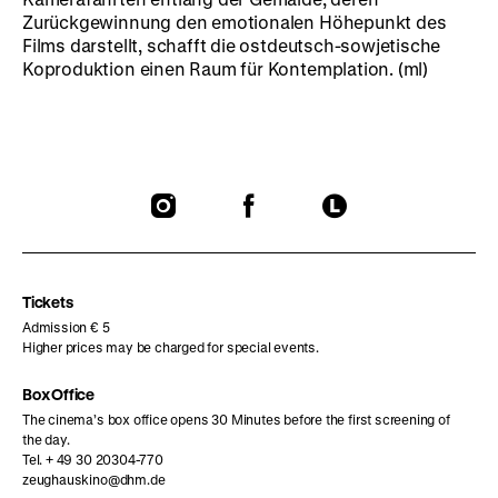
Zurückgewinnung den emotionalen Höhepunkt des
Films darstellt, schafft die ostdeutsch-sowjetische
Koproduktion einen Raum für Kontemplation. (ml)
To
To
To
our
our
our
Instagram
Facebook
Letterboxd
page
page
page
Tickets
Admission € 5
Higher prices may be charged for special events.
Box Office
The cinema’s box office opens 30 Minutes before the first screening of
the day.
Tel. + 49 30 20304-770
zeughauskino@dhm.de