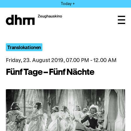
Jump
Today +
directly
to
the
Ope
page
and
clos
contents
the
navi
Translokationen
Friday, 23. August 2019, 07.00 PM - 12.00 AM
Fünf Tage – Fünf Nächte