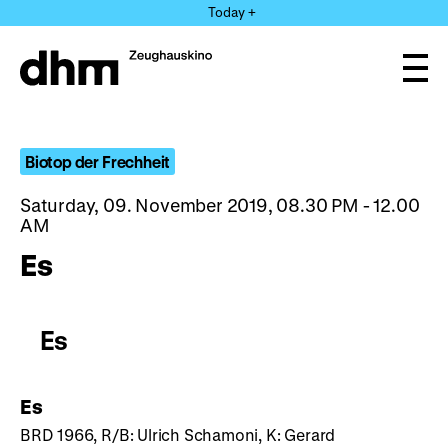
Jump
Today +
directly
to
the
Ope
page
and
clos
contents
the
navi
Biotop der Frechheit
Saturday, 09. November 2019, 08.30 PM - 12.00
AM
Es
Es
Es
BRD 1966, R/B: Ulrich Schamoni, K: Gerard