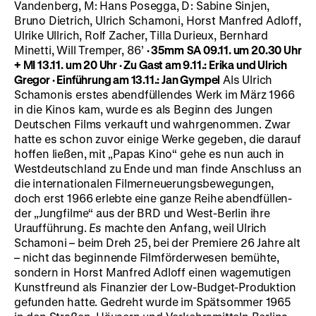
Vandenberg, M: Hans Posegga, D: Sabine Sinjen,
Bruno Dietrich, Ulrich Schamoni, Horst Manfred Adloff,
Ulrike Ullrich, Rolf Zacher, Tilla Durieux, Bernhard
Minetti, Will Tremper, 86’
·
35mm
SA 09.11. um 20.30 Uhr
+ MI 13.11. um 20 Uhr
·
Zu Gast am 9.11.: Erika und Ulrich
Gregor
·
Einführung am 13.11.: Jan Gympel
Als Ulrich
Schamonis erstes abendfüllendes Werk im März 1966
in die Ki­nos kam, wurde es als Beginn des Jungen
Deut­schen Films verkauft und wahrgenommen. Zwar
hatte es schon zu­vor einige Werke gegeben, die darauf
hoffen ließen, mit „Papas Kino“ gehe es nun auch in
Westdeutschland zu Ende und man finde Anschluss an
die inter­nationalen Filmerneuerungs­bewegungen,
doch erst 1966 erlebte eine ganze Reihe abend­füllen­
der „Jungfilme“ aus der BRD und West-Berlin ihre
Uraufführung.
Es
machte den Anfang, weil Ulrich
Schamoni – beim Dreh 25, bei der Premiere 26 Jahre alt
– nicht das beginnende Filmförderwesen bemühte,
sondern in Horst Manfred Adloff einen wagemutigen
Kunstfreund als Finanzier der Low-Budget-Produktion
gefunden hatte. Gedreht wurde im Spätsommer 1965