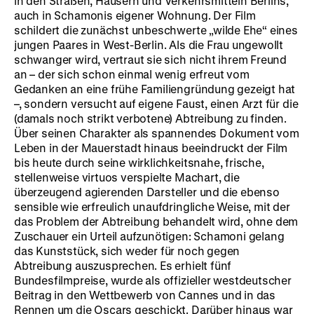
in den Straßen, Häusern und Verkehrsmitteln Berlins,
auch in Schamonis eigener Wohnung. Der Film
schildert die zunächst unbeschwerte „wilde Ehe“ eines
jungen Paares in West-Berlin. Als die Frau ungewollt
schwanger wird, vertraut sie sich nicht ihrem Freund
an – der sich schon einmal wenig erfreut vom
Gedanken an eine frühe Familiengrün­dung gezeigt hat
–, sondern versucht auf eigene Faust, einen Arzt für die
(damals noch strikt verbotene) Abtreibung zu finden.
Über seinen Charakter als spannendes Dokument vom
Leben in der Mauerstadt hinaus beeindruckt der Film
bis heute durch seine wirklichkeitsnahe, frische,
stellenweise virtuos verspielte Machart, die
überzeugend agierenden Darsteller und die ebenso
sensible wie erfreulich unaufdringliche Weise, mit der
das Problem der Abtreibung behan­delt wird, ohne dem
Zuschauer ein Urteil aufzunötigen: Schamoni gelang
das Kunststück, sich weder für noch gegen
Abtreibung auszusprechen. Es erhielt fünf
Bundesfilmpreise, wurde als offizieller westdeutscher
Bei­trag in den Wettbewerb von Cannes und in das
Rennen um die Oscars geschickt. Darüber hinaus war