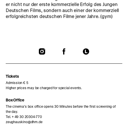
er nicht nur der erste kommerzielle Erfolg des Jungen
Deutschen Films, sondern auch einer der kommerziell
erfolgreichsten deutschen Filme jener Jahre. (gym)
To
To
To
our
our
our
Instagram
Facebook
Letterboxd
page
page
page
Tickets
Admission € 5
Higher prices may be charged for special events.
Box Office
The cinema’s box office opens 30 Minutes before the first screening of
the day.
Tel. + 49 30 20304-770
zeughauskino@dhm.de