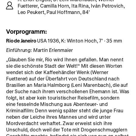
Fuetterer, Camilla Horn, Ita Rina, Iván Petrovich,
Leo Peukert, Paul Hoffmann, 84’
Vorprogramm:
Rio de Janeiro
USA 1936, K: Winton Hoch, 7’ · 35 mm
Einführung: Martin Erlenmaier
„Glauben Sie mir, Rio wird Ihnen gefallen. Man nennt
sie die schönste Stadt der Welt!“ Mit diesen Worten
wendet sich der Kaffeehändler Wenk (Werner
Fuetterer) auf der Überfahrt von Deutschland nach
Brasilien an Maria Halmborg (Leni Marenbach), die auf
der Suche nach ihrem verschollenen Ehemann ist. Was
folgt, ist aber kein touristischer Reisefilm, sondern
eine fesselnde Mischung aus Abenteuer- und
Kriminalfilm: Denn wenig später steht die junge Frau
neben der Leiche ihres Mannes und wird unter
Mordverdacht verhaftet. Zwar erweist sich ihre
Unschuld, doch weil der Tote mit Drogenschmugglern
Geschäfte machte, befindet sie sich von nun an selbst