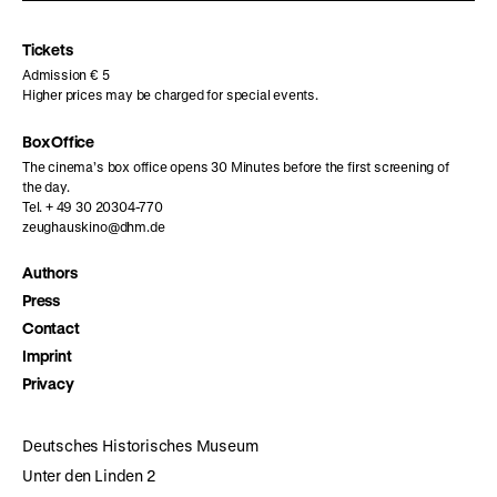
Instagram
Facebook
Letterboxd
page
page
page
Tickets
Admission € 5
Higher prices may be charged for special events.
Box Office
The cinema’s box office opens 30 Minutes before the first screening of
the day.
Tel. + 49 30 20304-770
zeughauskino@dhm.de
Authors
Press
Contact
Imprint
Privacy
Deutsches Historisches Museum
Unter den Linden 2