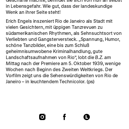
in Lebensgefahr. Wie gut, dass der landeskundige
Wenk an ihrer Seite steht!
Erich Engels inszeniert Rio de Janeiro als Stadt mit
vielen Gesichtern, mit üppigen Tanzrevuen zu
südamerikanischen Rhythmen, als Sehnsuchtsort von
Verliebten und Gangsterversteck. „Spannung, Humor,
schöne Tanzbilder, eine bis zum Schluß
geheimnisumwobene Kriminalhandlung, gute
Landschaftsaufnahmen von Rio“, lobt die
B.Z. am
Mittag
nach der Premiere am 5. Oktober 1939, wenige
Wochen nach Beginn des Zweiten Weltkriegs. Der
Vorfilm zeigt uns die Sehenswürdigkeiten von Rio de
Janeiro – in leuchtendem Technicolor. (ps)
To
To
To
our
our
our