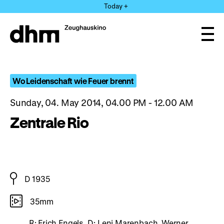
Jump
Today +
directly
to
the
Ope
page
and
clos
contents
the
navi
Wo Leidenschaft wie Feuer brennt
Sunday, 04. May 2014, 04.00 PM - 12.00 AM
Zentrale Rio
D 1935
35mm
R: Erich Engels, D: Leni Marenbach, Werner