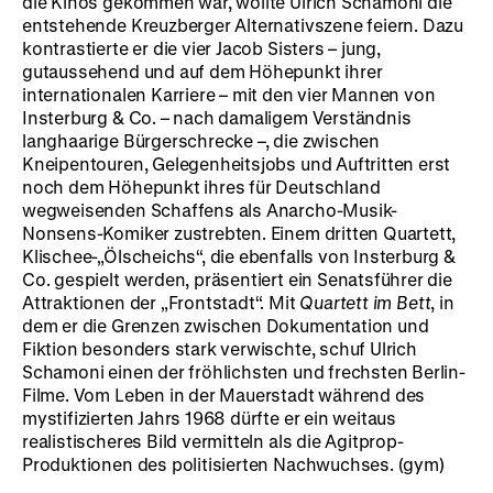
die Kinos gekommen war, wollte Ulrich Schamoni die
entstehende Kreuzberger Alternativszene feiern. Dazu
kontrastierte er die vier Jacob Sisters – jung,
gutaussehend und auf dem Höhepunkt ihrer
internationalen Karriere – mit den vier Mannen von
Insterburg & Co. – nach damaligem Verständnis
langhaarige Bürgerschrecke –, die zwischen
Kneipentouren, Gelegenheitsjobs und Auftritten erst
noch dem Höhepunkt ihres für Deutschland
wegweisenden Schaffens als Anarcho-Musik-
Nonsens-Komiker zustrebten. Einem dritten Quartett,
Klischee-„Ölscheichs“, die ebenfalls von Insterburg &
Co. gespielt werden, präsentiert ein Senatsführer die
Attraktionen der „Frontstadt“. Mit
Quartett im Bett
, in
dem er die Grenzen zwischen Dokumentation und
Fiktion besonders stark verwischte, schuf Ulrich
Schamoni einen der fröhlichsten und frechsten Berlin-
Filme. Vom Leben in der Mauerstadt während des
mystifizierten Jahrs 1968 dürfte er ein weitaus
realistischeres Bild vermitteln als die Agitprop-
Produktionen des politisierten Nachwuchses. (gym)