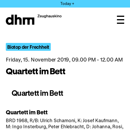
Jump
Today +
directly
to
the
Ope
page
and
clos
contents
the
navi
Biotop der Frechheit
Friday, 15. November 2019, 09.00 PM - 12.00 AM
Quartett im Bett
Quartett im Bett
Quartett im Bett
BRD 1968, R/B: Ulrich Schamoni, K: Josef Kaufmann,
M: Ingo Insterburg, Peter Ehlebracht, D: Johanna, Rosi,