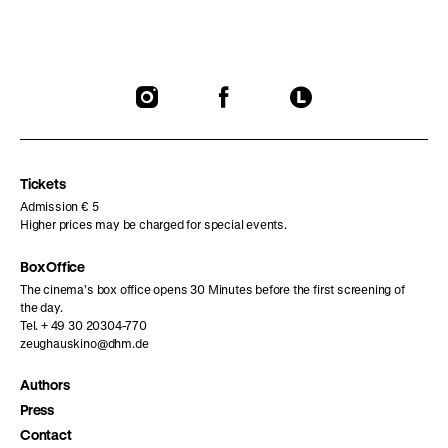
To
To
To
our
our
our
Instagram
Facebook
Letterboxd
page
page
page
Tickets
Admission € 5
Higher prices may be charged for special events.
Box Office
The cinema’s box office opens 30 Minutes before the first screening of
the day.
Tel. + 49 30 20304-770
zeughauskino@dhm.de
Authors
Press
Contact