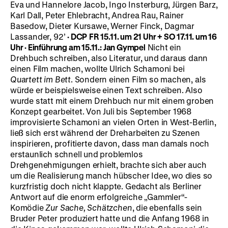
Eva und Hannelore Jacob, Ingo Insterburg, Jürgen Barz,
Karl Dall, Peter Ehlebracht, Andrea Rau, Rainer
Basedow, Dieter Kursawe, Werner Finck, Dagmar
Lassander, 92’
·
DCP
FR 15.11. um 21 Uhr + SO 17.11. um 16
Uhr
·
Einführung am 15.11.: Jan Gympel
Nicht ein
Drehbuch schreiben, also Literatur, und daraus dann
einen Film machen, wollte Ulrich Schamoni bei
Quartett im Bett
. Sondern einen Film so machen, als
würde er beispielsweise einen Text schreiben. Also
wurde statt mit einem Drehbuch nur mit einem groben
Konzept gearbeitet. Von Juli bis September 1968
improvisierte Schamoni an vielen Orten in West-Berlin,
ließ sich erst während der Dreharbeiten zu Szenen
inspirieren, profitierte davon, dass man damals noch
erstaunlich schnell und problemlos
Drehgenehmigungen erhielt, brachte sich aber auch
um die Realisierung manch hübscher Idee, wo dies so
kurzfristig doch nicht klappte. Gedacht als Berliner
Antwort auf die enorm erfolgreiche „Gammler“-
Komödie
Zur Sache, Schätzchen
, die ebenfalls sein
Bruder Peter produziert hatte und die Anfang 1968 in