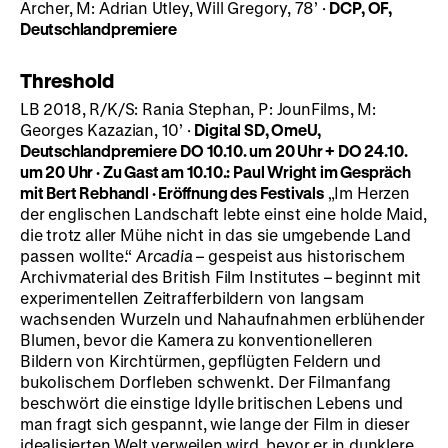
Archer, M: Adrian Utley, Will Gregory, 78’ ·
DCP, OF,
Deutschlandpremiere
Threshold
LB 2018, R/K/S: Rania Stephan, P: JounFilms, M:
Georges Kazazian, 10’ ·
Digital SD, OmeU,
Deutschlandpremiere
DO 10.10. um 20 Uhr + DO 24.10.
um 20 Uhr · Zu Gast am 10.10.:
Paul Wright im Gespräch
mit Bert Rebhandl · Eröffnung des Festivals
„Im Herzen
der englischen Landschaft lebte einst eine holde Maid,
die trotz aller Mühe nicht in das sie umgebende Land
passen wollte.“
Arcadia
– gespeist aus historischem
Archivmaterial des British Film Institutes – beginnt mit
experimentellen Zeitrafferbildern von langsam
wachsenden Wurzeln und Nahaufnahmen erblühender
Blumen, bevor die Kamera zu konventionelleren
Bildern von Kirchtürmen, gepflügten Feldern und
bukolischem Dorfleben schwenkt. Der Filmanfang
beschwört die einstige Idylle britischen Lebens und
man fragt sich gespannt, wie lange der Film in dieser
idealisierten Welt verweilen wird, bevor er in dunklere,