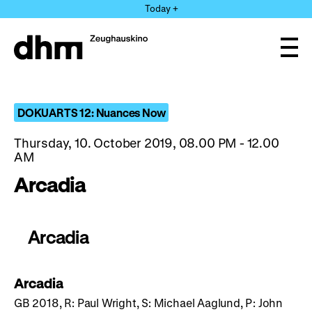
Jump
Today +
directly
to
the
Ope
page
and
clos
contents
the
navi
DOKUARTS 12: Nuances Now
Thursday, 10. October 2019, 08.00 PM - 12.00
AM
Arcadia
Arcadia
Arcadia
GB 2018, R: Paul Wright, S: Michael Aaglund, P: John