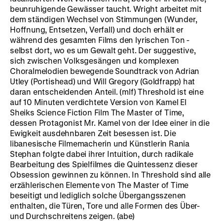
beunruhigende Gewässer taucht. Wright arbeitet mit
dem ständigen Wechsel von Stimmungen (Wunder,
Hoffnung, Entsetzen, Verfall) und doch erhält er
während des gesamten Films den lyrischen Ton -
selbst dort, wo es um Gewalt geht. Der suggestive,
sich zwischen Volksgesängen und komplexen
Choralmelodien bewegende Soundtrack von Adrian
Utley (Portishead) und Will Gregory (Goldfrapp) hat
daran entscheidenden Anteil. (mlf) Threshold ist eine
auf 10 Minuten verdichtete Version von Kamel El
Sheiks Science Fiction Film The Master of Time,
dessen Protagonist Mr. Kamel von der Idee einer in die
Ewigkeit ausdehnbaren Zeit besessen ist. Die
libanesische Filmemacherin und Künstlerin Rania
Stephan folgte dabei ihrer Intuition, durch radikale
Bearbeitung des Spielfilmes die Quintessenz dieser
Obsession gewinnen zu können. In Threshold sind alle
erzählerischen Elemente von The Master of Time
beseitigt und lediglich solche Übergangsszenen
enthalten, die Türen, Tore und alle Formen des Über-
und Durchschreitens zeigen. (abe)