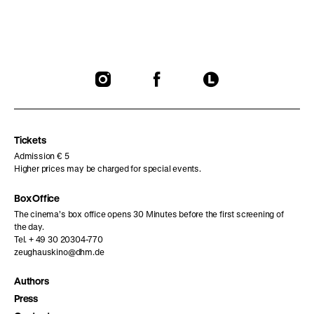
To
To
To
our
our
our
Instagram
Facebook
Letterboxd
page
page
page
Tickets
Admission € 5
Higher prices may be charged for special events.
Box Office
The cinema’s box office opens 30 Minutes before the first screening of
the day.
Tel. + 49 30 20304-770
zeughauskino@dhm.de
Authors
Press