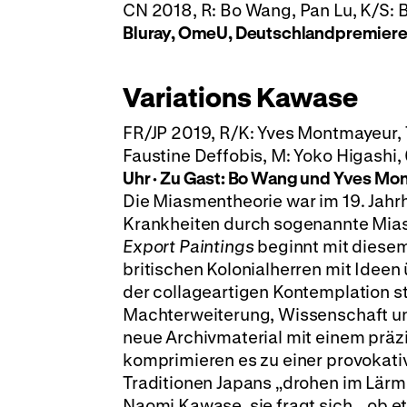
CN 2018, R: Bo Wang, Pan Lu, K/S: B
Bluray, OmeU, Deutschlandpremier
Variations Kawase
FR/JP 2019, R/K: Yves Montmayeur, T:
Faustine Deffobis, M: Yoko Higashi, 
Uhr · Zu Gast: Bo Wang und
Yves Mon
Die Miasmentheorie war im 19. Jahrh
Krankheiten durch sogenannte Mias
Export Paintings
beginnt mit diese
britischen Kolonialherren mit Idee
der collageartigen Kontemplation 
Machterweiterung, Wissenschaft und
neue Archivmaterial mit einem präzi
komprimieren es zu einer provokati
Traditionen Japans „drohen im Lärm
Naomi Kawase, sie fragt sich, „ob 