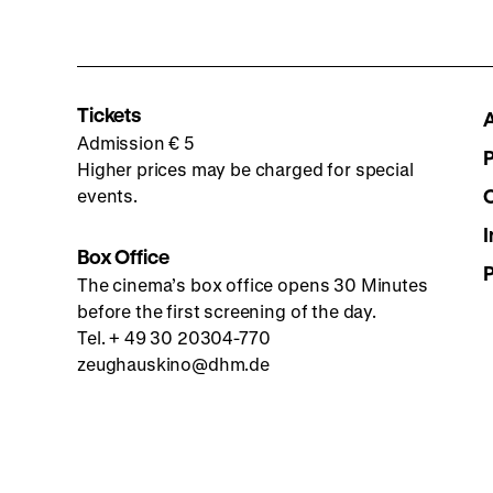
Tickets
Admission € 5
Higher prices may be charged for special
events.
I
Box Office
The cinema’s box office opens 30 Minutes
before the first screening of the day.
Tel. + 49 30 20304-770
zeughauskino@dhm.de