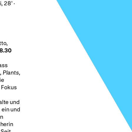
 28’ ·
tto,
18.30
ass
 Plants,
ie
m Fokus
alte und
 ein und
en
herin
 Seit