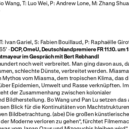
o Wang, T: Luo Wei, P: Andrew Lone, M: Zhang Shuai,
e
 Ivan Gariel, S: Fabien Bouillaud, P: Raphaëlle Giro
65’ ·
DCP, OmeU, Deutschlandpremiere
FR 11.10. um 
tmayeur im Gespräch mit Bert Rebhandl
undert noch weit verbreitet. Man ging davon aus, d
men, schlechte Dünste, verbreitet werden.
Miasma,
m Mythos vom Miasma, dem tropischen Klima, das d
n über Epidemien, Umwelt und Rasse verknüpften. I
steht der Zusammenhang zwischen kolonialer
 Bildherstellung. Bo Wang und Pan Lu setzen das 
sen Blick für die Kontinuitäten von Machtstrukturen
ven Bildbetrachtung. (abe) Die großen künstlerisch
 der Moderne verloren zu gehen“, fürchtet Filmemac
etwas vom Japan Ozus und Mizoguchis bleiben wird“.