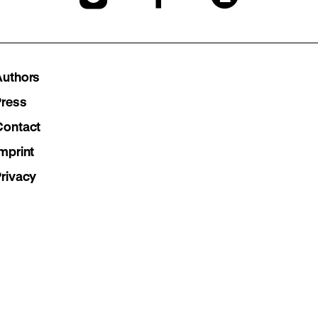
our
our
our
Instagram
Facebook
Lette
Authors
page
page
page
Press
Contact
mprint
Privacy