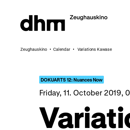
Jump
directly
to
the
page
contents
Zeughauskino
Calendar
Variations Kawase
DOKUARTS 12: Nuances Now
Friday, 11. October 2019,
Variat