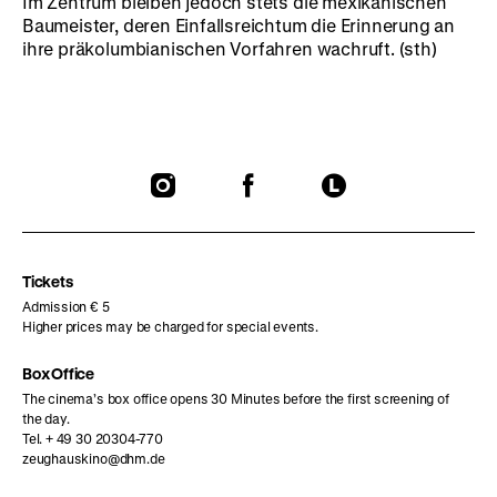
Im Zentrum bleiben jedoch stets die mexikanischen
Baumeister, deren Einfallsreichtum die Erinnerung an
ihre präkolumbianischen Vorfahren wachruft. (sth)
To
To
To
our
our
our
Instagram
Facebook
Letterboxd
page
page
page
Tickets
Admission € 5
Higher prices may be charged for special events.
Box Office
The cinema’s box office opens 30 Minutes before the first screening of
the day.
Tel. + 49 30 20304-770
zeughauskino@dhm.de