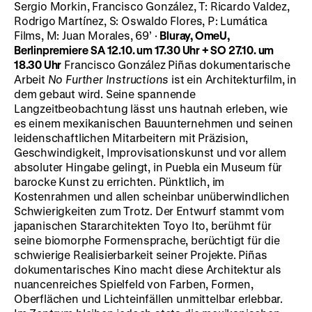
Sergio Morkin, Francisco González, T: Ricardo Valdez,
Rodrigo Martínez, S: Oswaldo Flores, P: Lumática
Films, M: Juan Morales, 69’ ·
Bluray, OmeU,
Berlinpremiere
SA 12.10. um 17.30 Uhr + SO 27.10. um
18.30 Uhr
Francisco González Piñas dokumentarische
Arbeit
No Further Instructions
ist ein Architekturfilm, in
dem gebaut wird. Seine spannende
Langzeitbeobachtung lässt uns hautnah erleben, wie
es einem mexikanischen Bauunternehmen und seinen
leidenschaftlichen Mitarbeitern mit Präzision,
Geschwindigkeit, Improvisationskunst und vor allem
absoluter Hingabe gelingt, in Puebla ein Museum für
barocke Kunst zu errichten. Pünktlich, im
Kostenrahmen und allen scheinbar unüberwindlichen
Schwierigkeiten zum Trotz. Der Entwurf stammt vom
japanischen Stararchitekten Toyo Ito, berühmt für
seine biomorphe Formensprache, berüchtigt für die
schwierige Realisierbarkeit seiner Projekte. Piñas
dokumentarisches Kino macht diese Architektur als
nuancenreiches Spielfeld von Farben, Formen,
Oberflächen und Lichteinfällen unmittelbar erlebbar.