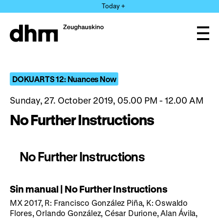
Jump
Today +
directly
to
the
Ope
page
and
clos
contents
the
navi
DOKUARTS 12: Nuances Now
Sunday, 27. October 2019, 05.00 PM - 12.00 AM
No Further Instructions
No Further Instructions
Sin manual | No Further Instructions
MX 2017, R: Francisco González Piña, K: Oswaldo
Flores, Orlando González, César Durione, Alan Ávila,