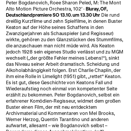
Peter Bogdanovich, Roee Sharon Peled, M: The Mont
Alto Motion Picture Orchestra, 102’ ·
Bluray, OF,
Deutschlandpremiere
SO 13.10. um 13.30 Uhr
Die rund
dreißig Kurzfilme und zehn Spielfilme, in denen Buster
Keaton auf der Höhe seines Schaffens in den
Zwanzigerjahren als Schauspieler (und Regisseur)
wirkte, gehören zu den Glanzstücken des Stummfilms,
die anzuschauen man nicht müde wird. Als Keaton
jedoch 1928 sein eigenes Studio verlässt und zu MGM
wechselt („der größte Fehler meines Lebens!“), sinkt
das Niveau seiner Arbeit dramatisch. Scheidung und
Alkoholabhängigkeit folgen. Erst Charlie Chaplin, der
ihm eine Rolle in Limelight (1951) gibt, „rettet“ Keaton.
Es ist gut, diese Geschichte von Keatons Fall und
Wiederaufstieg noch einmal von kompetenter Seite
erzählt zu bekommen. Peter Bogdanovich, selbst ein
erfahrener Komödien-Regisseur, widmet dem großen
Buster einen Film, der mit neu entdecktem
Archivmaterial und Kommentaren von Mel Brooks,
Werner Herzog, Quentin Tarantino und anderen
aufwartet, allesamt – wie Bogdanovich selbst –