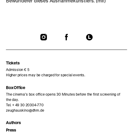
Bewunderer dieses Ausnahmekünstlers. (mlf)
To
To
To
our
our
our
Instagram
Facebook
Letterboxd
page
page
page
Tickets
Admission € 5
Higher prices may be charged for special events.
Box Office
The cinema’s box office opens 30 Minutes before the first screening of
the day.
Tel. + 49 30 20304-770
zeughauskino@dhm.de
Authors
Press