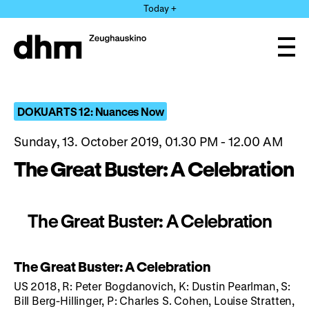
Jump
Today +
directly
to
the
Ope
page
and
clos
contents
the
navi
DOKUARTS 12: Nuances Now
Sunday, 13. October 2019, 01.30 PM - 12.00 AM
The Great Buster: A Celebration
The Great Buster: A Celebration
The Great Buster: A Celebration
US 2018, R: Peter Bogdanovich, K: Dustin Pearlman, S:
Bill Berg-Hillinger, P: Charles S. Cohen, Louise Stratten,