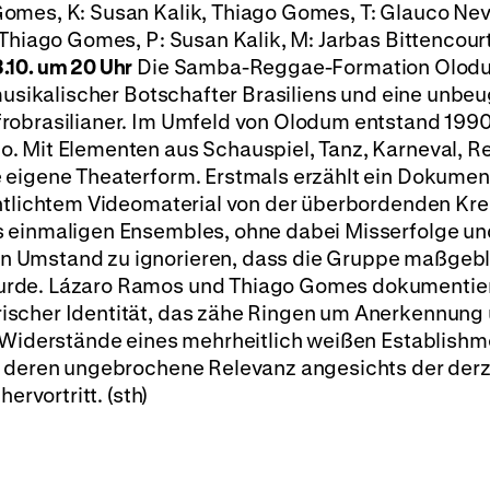
omes, K: Susan Kalik, Thiago Gomes, T: Glauco Nev
Thiago Gomes, P: Susan Kalik, M: Jarbas Bittencourt,
.10. um 20 Uhr
Die Samba-Reggae-Formation Olod
 musikalischer Botschafter Brasiliens und eine unb
robrasilianer. Im Umfeld von Olodum entstand 1990
. Mit Elementen aus Schauspiel, Tanz, Karneval, Re
 eigene Theaterform. Erstmals erzählt ein Dokumen
ntlichtem Videomaterial von der überbordenden Krea
s einmaligen Ensembles, ohne dabei Misserfolge un
 Umstand zu ignorieren, dass die Gruppe maßgebl
urde. Lázaro Ramos und Thiago Gomes dokumentier
ischer Identität, das zähe Ringen um Anerkennung
e Widerstände eines mehrheitlich weißen Establishm
, deren ungebrochene Relevanz angesichts der derz
ervortritt. (sth)