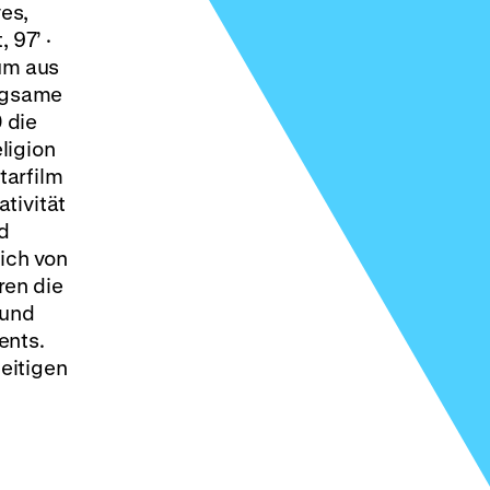
es,
 97’ ·
um aus
eugsame
 die
ligion
tarfilm
tivität
d
ich von
en die
 und
ents.
eitigen