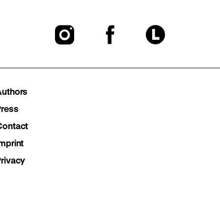
To
To
To
our
our
our
Instagram
Facebook
Lette
Authors
page
page
page
Press
Contact
mprint
Privacy