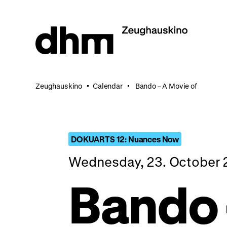
Jump
directly
to
the
page
contents
Zeughauskino
Calendar
Bando – A Movie of
DOKUARTS 12: Nuances Now
Wednesday, 23. October 
Bando 