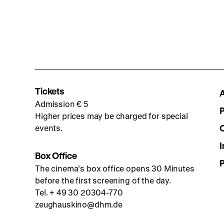
Tickets
Admission € 5
Higher prices may be charged for special
events.
I
Box Office
The cinema’s box office opens 30 Minutes
before the first screening of the day.
Tel. + 49 30 20304-770
zeughauskino@dhm.de