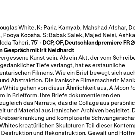
Douglas White, K: Paria Kamyab, Mahshad Afshar, D
k, Pooya Koosha, S: Babak Salek, Majed Neisi, Ashk
da Taheri, 75’ ·
DCP, OF, Deutschlandpremiere
FR 2
 Gespräch mit Irit Neidhardt
vergessene Kunst sein. Als ein Akt, der vom Schrei
edanklicher Tiefe verlangt, hat es erstaunliche
ntarischen Filmens. Wie ein Brief bewegt sich auc
und Abstraktion. Die iranische Filmemacherin Mani
 White gehen von dieser Ähnlichkeit aus,
A Moon f
ilm in Briefform. Ihre Briefe dokumentieren den
ugleich das Narrativ, das die Collage aus persönli
t und Material aus iranischen Archiven begleitet. 
Krebserkrankung und komplizierte Schwangerscha
Whites kreatürlichen Skulpturen Teil dieser Kontem
, Destruktion und Rekonstruktion, Gewalt und Hoffn