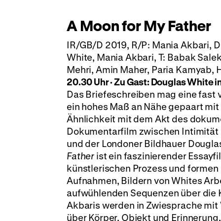
A Moon for My Father
IR/GB/D 2019, R/P: Mania Akbari, 
White, Mania Akbari, T: Babak Sale
Mehri, Amin Maher, Paria Kamyab, Ho
20.30 Uhr
·
Zu Gast: Douglas White im
Das Briefeschreiben mag eine fast 
ein hohes Maß an Nähe gepaart mit g
Ähnlichkeit mit dem Akt des dokume
Dokumentarfilm zwischen Intimität 
und der Londoner Bildhauer Douglas
Father
ist ein faszinierender Essayf
künstlerischen Prozess und formen z
Aufnahmen, Bildern von Whites Arbei
aufwühlenden Sequenzen über die 
Akbaris werden in Zwiesprache mit 
über Körper, Objekt und Erinnerung