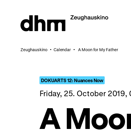
Jump
directly
to
the
page
contents
Zeughauskino
Calendar
A Moon for My Father
DOKUARTS 12: Nuances Now
Friday, 25. October 2019,
A Moon