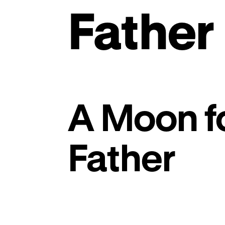
Father
A Moon f
Father