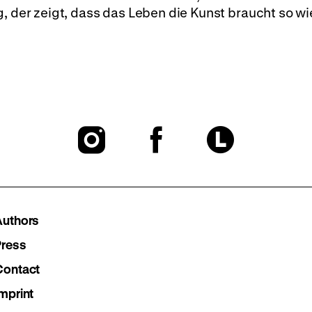
, der zeigt, dass das Leben die Kunst braucht so wi
To
To
To
our
our
our
Instagram
Facebook
Lette
Authors
page
page
page
Press
Contact
mprint