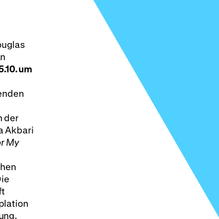
ouglas
an
5.10. um
benden
h der
a Akbari
or My
chen
Die
ft
plation
ung.