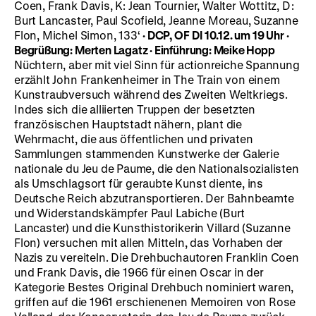
Coen, Frank Davis, K: Jean Tournier, Walter Wottitz, D:
Burt Lancaster, Paul Scofield, Jeanne Moreau, Suzanne
Flon, Michel Simon, 133‘
· DCP, OF
DI 10.12. um 19 Uhr ·
Begrüßung: Merten Lagatz
· Einführung: Meike Hopp
Nüchtern, aber mit viel Sinn für actionreiche Spannung
erzählt John Frankenheimer in The Train von einem
Kunstraubversuch während des Zweiten Weltkriegs.
Indes sich die alliierten Truppen der besetzten
französischen Hauptstadt nähern, plant die
Wehrmacht, die aus öffentlichen und privaten
Sammlungen stammenden Kunstwerke der Galerie
nationale du Jeu de Paume, die den Nationalsozialisten
als Umschlagsort für geraubte Kunst diente, ins
Deutsche Reich abzutransportieren. Der Bahnbeamte
und Widerstandskämpfer Paul Labiche (Burt
Lancaster) und die Kunsthistorikerin Villard (Suzanne
Flon) versuchen mit allen Mitteln, das Vorhaben der
Nazis zu vereiteln. Die Drehbuchautoren Franklin Coen
und Frank Davis, die 1966 für einen Oscar in der
Kategorie Bestes Original Drehbuch nominiert waren,
griffen auf die 1961 erschienenen Memoiren von Rose