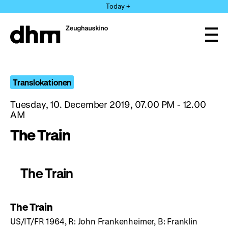
Jump
Today +
directly
to
the
Ope
page
and
clos
contents
the
navi
Translokationen
Tuesday, 10. December 2019, 07.00 PM - 12.00
AM
The Train
The Train
The Train
US/IT/FR 1964, R: John Frankenheimer, B: Franklin