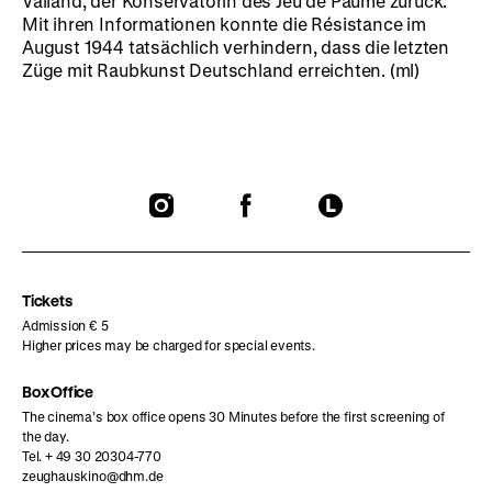
Valland, der Konservatorin des Jeu de Paume zurück.
Mit ihren Informationen konnte die Résistance im
August 1944 tatsächlich verhindern, dass die letzten
Züge mit Raubkunst Deutschland erreichten. (ml)
To
To
To
our
our
our
Instagram
Facebook
Letterboxd
page
page
page
Tickets
Admission € 5
Higher prices may be charged for special events.
Box Office
The cinema’s box office opens 30 Minutes before the first screening of
the day.
Tel. + 49 30 20304-770
zeughauskino@dhm.de