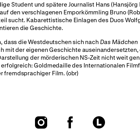
ige Student und spätere Journalist Hans (Hansjörg
er auf den verschlagenen Emporkömmling Bruno (Rob
rteil sucht. Kabarettistische Einlagen des Duos Wol
tieren die Geschichte.
en, dass die Westdeutschen sich nach
Das Mädchen
sch mit der eigenen Geschichte auseinandersetzten,
 Darstellung der mörderischen NS-Zeit nicht weit ge
r
erfolgreich: Goldmedaille des Internationalen Filmf
 fremdsprachiger Film. (obr)
To
To
To
our
our
our