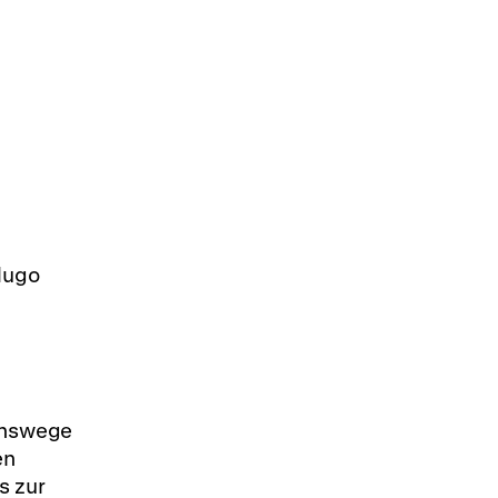
Hugo
benswege
en
s zur