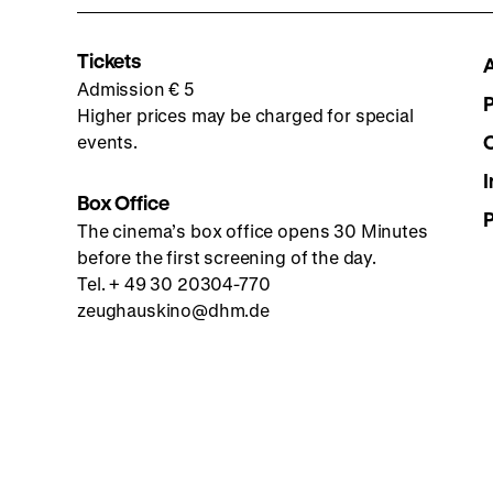
Tickets
Admission € 5
Higher prices may be charged for special
events.
I
Box Office
The cinema’s box office opens 30 Minutes
before the first screening of the day.
Tel. + 49 30 20304-770
zeughauskino@dhm.de