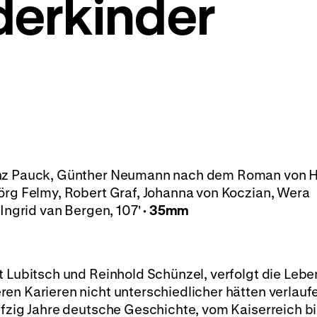
erkinder
einz Pauck, Günther Neumann nach dem Roman von 
örg Felmy, Robert Graf, Johanna von Koczian, Wera
 Ingrid van Bergen, 107'
·
35mm
st Lubitsch und Reinhold Schünzel, verfolgt die Le
en Karieren nicht unterschiedlicher hätten verlauf
nfzig Jahre deutsche Geschichte, vom Kaiserreich bi