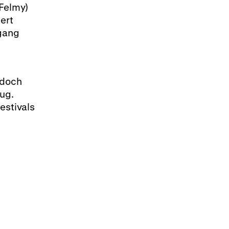
 Felmy)
ert
fgang
 doch
nug.
estivals