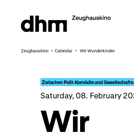
Jump
directly
to
the
page
contents
Zeughauskino
Calendar
Wir Wunderkinder
Zwischen Polit-Komödie und Gesellschafts-
Saturday, 08. February 2
Wir