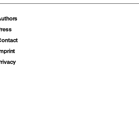
Instagram
Facebook
Lette
Authors
page
page
page
Press
Contact
mprint
Privacy