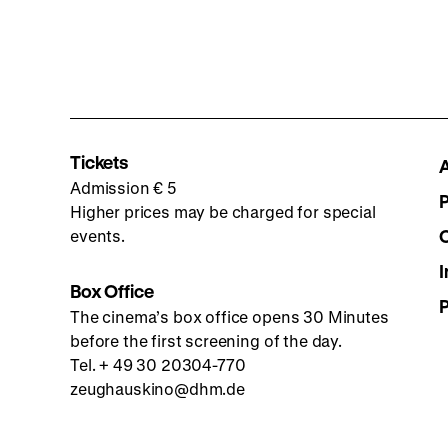
Tickets
Admission € 5
Higher prices may be charged for special
events.
I
Box Office
The cinema’s box office opens 30 Minutes
before the first screening of the day.
Tel. + 49 30 20304-770
zeughauskino@dhm.de