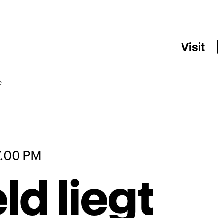
Visit
e
7.00 PM
ld liegt