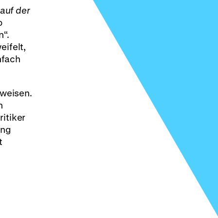
auf der
o
n“.
eifelt,
nfach
eweisen.
n
itiker
ung
t