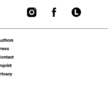
To
To
To
our
our
our
Instagram
Facebook
Lette
Authors
page
page
page
Press
Contact
mprint
Privacy