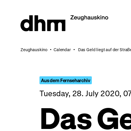
Jump
directly
to
the
page
contents
Zeughauskino
Calendar
Das Geld liegt auf der Straß
Aus dem Fernseharchiv
Tuesday, 28. July 2020, 0
Das Ge