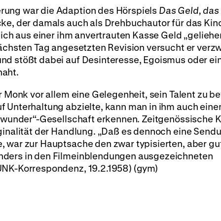
rung war die Adaption des Hörspiels
Das Geld, das 
ke, der damals auch als Drehbuchautor für das Kin
sich aus einer ihm anvertrauten Kasse Geld „geliehe
nächsten Tag angesetzten Revision versucht er verzw
nd stößt dabei auf Desinteresse, Egoismus oder ei
naht.
ür Monk vor allem eine Gelegenheit, sein Talent zu b
f Unterhaltung abzielte, kann man in ihm auch eine
tswunder“-Gesellschaft erkennen. Zeitgenössische Kr
iginalität der Handlung. „Daß es dennoch eine Send
, war zur Hauptsache den zwar typisierten, aber gu
nders in den Filmeinblendungen ausgezeichneten
UNK-Korrespondenz, 19.2.1958) (gym)