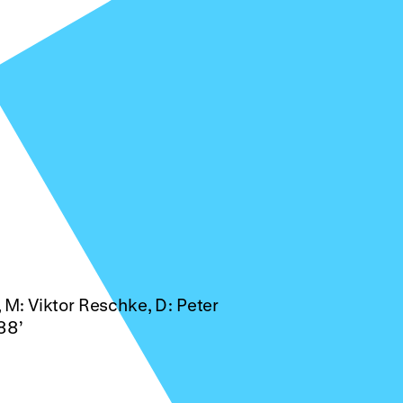
, M: Viktor Reschke, D: Peter
88’