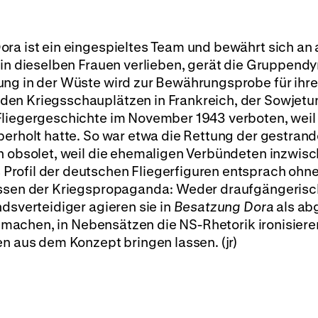
ra ist ein eingespieltes Team und bewährt sich an 
 in dieselben Frauen verlieben, gerät die Gruppend
ung in der Wüste wird zur Bewährungsprobe für ihre
den Kriegsschauplätzen in Frankreich, der Sowjetu
Fliegergeschichte im November 1943 verboten, weil
berholt hatte. So war etwa die Rettung der gestran
en obsolet, weil die ehemaligen Verbündeten inzwis
rofil der deutschen Fliegerfiguren entsprach ohn
nissen der Kriegspropaganda: Weder draufgängeris
ndsverteidiger agieren sie in
Besatzung Dora
als ab
ob machen, in Nebensätzen die NS-Rhetorik ironisier
en aus dem Konzept bringen lassen. (jr)