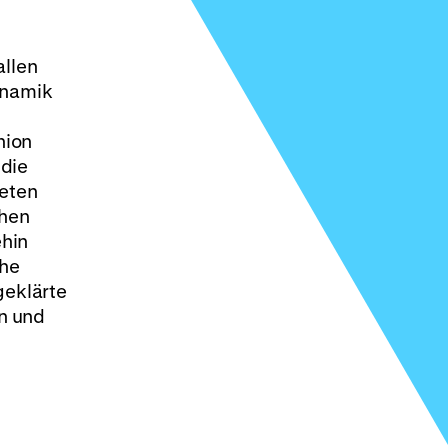
allen
ynamik
nion
 die
deten
chen
ehin
che
geklärte
en und