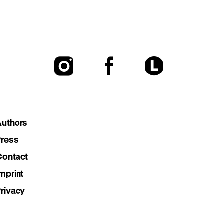
To
To
To
our
our
our
Instagram
Facebook
Lette
Authors
page
page
page
Press
Contact
mprint
Privacy