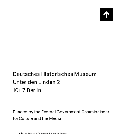
Scroll
page
back
to
top
rboxd
Deutsches Historisches Museum
Unter den Linden 2
10117 Berlin
Funded by the Federal Government Commissioner
for Culture and the Media