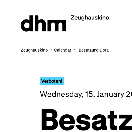
Jump
directly
to
the
page
contents
Zeughauskino
Calendar
Besatzung Dora
Verboten!
Wednesday, 15. January 2
Besat