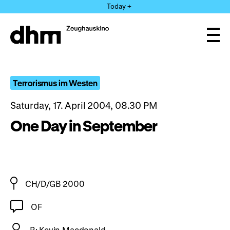
Jump
Today +
directly
to
the
Ope
page
and
clos
contents
the
navi
Terrorismus im Westen
Saturday, 17. April 2004, 08.30 PM
One Day in September
CH/D/GB 2000
OF
R: Kevin Macdonald