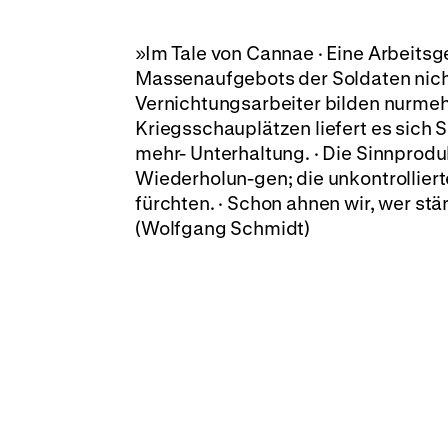
»Im Tale von Cannae · Eine Arbeitsge
Massenaufgebots der Soldaten nicht
Vernichtungsarbeiter bilden nurmeh
Kriegsschauplätzen liefert es sich S
mehr- Unterhaltung. · Die Sinnprod
Wiederholun-gen; die unkontrolliert
fürchten. · Schon ahnen wir, wer stä
(Wolfgang Schmidt)