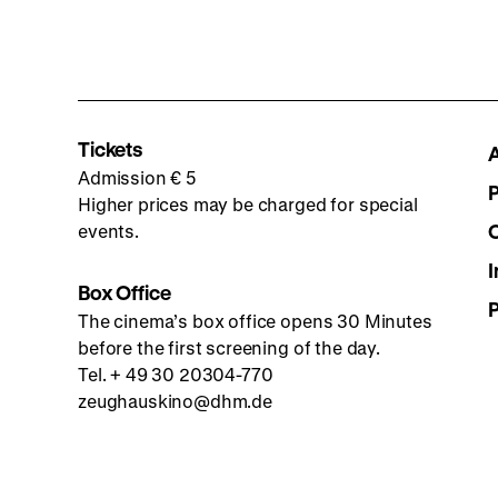
Tickets
Admission € 5
Higher prices may be charged for special
events.
I
Box Office
The cinema’s box office opens 30 Minutes
before the first screening of the day.
Tel. + 49 30 20304-770
zeughauskino@dhm.de