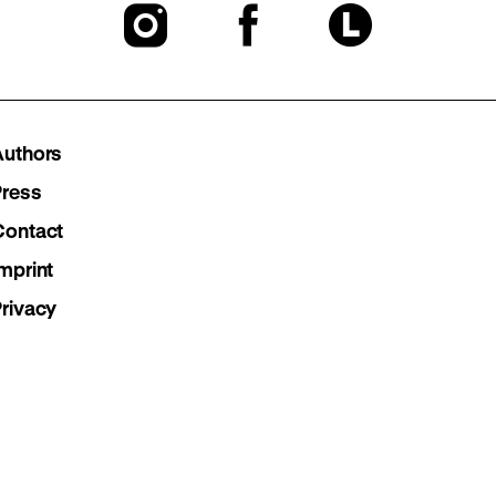
To
To
To
our
our
our
Instagram
Facebook
Lette
Authors
page
page
page
Press
Contact
mprint
Privacy