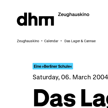
Jump
directly
to
the
page
contents
Zeughauskino
Calendar
Das Lager & Cannae
Eine »Berliner Schule«
Saturday, 06. March 2004
Das La