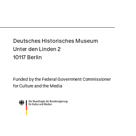
to
top
rboxd
Deutsches Historisches Museum
Unter den Linden 2
10117 Berlin
Funded by the Federal Government Commissioner
for Culture and the Media