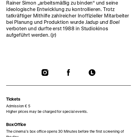
Rainer Simon „arbeitsmäßig zu binden“ und seine
ideologische Entwicklung zu kontrollieren. Trotz
tatkräftiger Mithilfe zahlreicher Inoffizieller Mitarbeiter
bei Planung und Produktion wurde
Jadup und Boel
verboten und durfte erst 1988 in Studiokinos
aufgeführt werden. (jr)
To
To
To
our
our
our
Instagram
Facebook
Letterboxd
page
page
page
Tickets
Admission € 5
Higher prices may be charged for special events.
Box Office
The cinema’s box office opens 30 Minutes before the first screening of
the day.