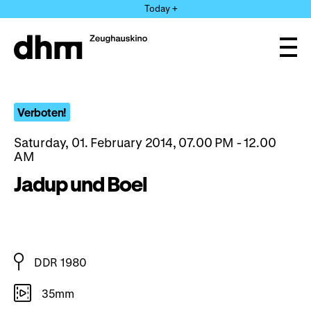
Jump
Today +
directly
to
the
Ope
page
and
clos
contents
the
navi
Verboten!
Saturday, 01. February 2014, 07.00 PM - 12.00
AM
Jadup und Boel
DDR 1980
35mm