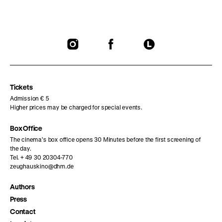
To
To
To
our
our
our
Instagram
Facebook
Letterboxd
page
page
page
Tickets
Admission € 5
Higher prices may be charged for special events.
Box Office
The cinema’s box office opens 30 Minutes before the first screening of
the day.
Tel. + 49 30 20304-770
zeughauskino@dhm.de
Authors
Press
Contact