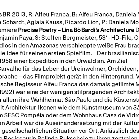
s
BR 2013, R: Alfeu França, B: Alfeu França, Daniela 
e Schardt, Aglaia Kauss, Ricardo Lion, P: Daniela Mo
remiere
Precise Poetry – Lina Bò Bardi's Architecture
D
njamin Paya, S: Steffen Bergmeister, 53' · HD-File,
Indios in den Amazonas verschleppte weiße Frau bra
ie Idee für seinen ersten Spielfilm. Der brasilianis
 1958 einer Expedition in den Urwald an. Am Ziel
arvalho für das Leben der Ureinwohner, Orchideen,
ache – das Filmprojekt gerät in den Hintergrund. V
nische Regisseur Alfeu Franca das damals gefilmte M
1992) war eine der wenigen stilprägenden Architek
r allem ihre Wahlheimat
São Paulo
und die Küstenst
 mit Architektur-Ikonen wie dem Kunstmuseum von
S
rum SESC Pompéia oder dem Wohnhaus Casa de Vidr
n Arbeit war die Auseinandersetzung mit der Kultur
gesellschaftlichen Situation vor Ort. Anlässlich des
e Regisseurin Belinda Rukschcio zu ihren zentralen