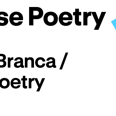
ise Poetry
Branca /
oetry