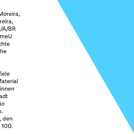
Moreira,
reira,
/A/BR
 OmeU
chte
che
iele
aterial
tinnen
adt
ão
o.
, den
 100.