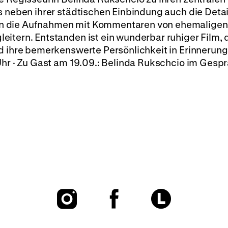
s neben ihrer städtischen Einbindung auch die Detai
n die Aufnahmen mit Kommentaren von ehemaligen
itern. Entstanden ist ein wunderbar ruhiger Film, 
d ihre bemerkenswerte Persönlichkeit in Erinnerung 
Uhr · Zu Gast am 19.09.: Belinda Rukschcio im Gesp
To
To
To
our
our
our