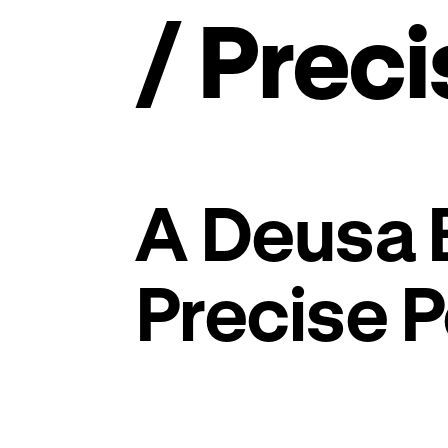
/ Prec
A Deusa 
Precise P