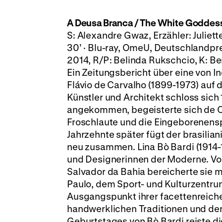
A Deusa Branca / The White Goddes
S: Alexandre Gwaz, Erzähler: Juliett
30’ · Blu-ray, OmeU, Deutschlandp
2014, R/P: Belinda Rukschcio, K: Be
Ein Zeitungsbericht über eine von 
Flávio de Carvalho (1899-1973) auf d
Künstler und Architekt schloss sich
angekommen, begeisterte sich de C
Froschlaute und die Eingeborenenspr
Jahrzehnte später fügt der brasilia
neu zusammen. Lina Bò Bardi (1914-
und Designerinnen der Moderne. Vo
Salvador da Bahia bereicherte sie
Paulo, dem Sport- und Kulturzent
Ausgangspunkt ihrer facettenreiche
handwerklichen Traditionen und der 
Geburtstages von Bò Bardi reiste di