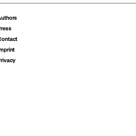
Instagram
Facebook
Lette
Authors
page
page
page
Press
Contact
mprint
Privacy