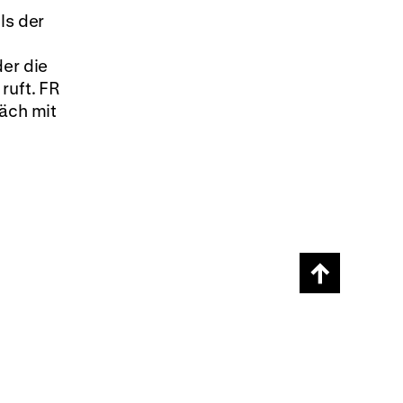
ls der
der die
ruft. FR
räch mit
Scroll
page
back
to
top