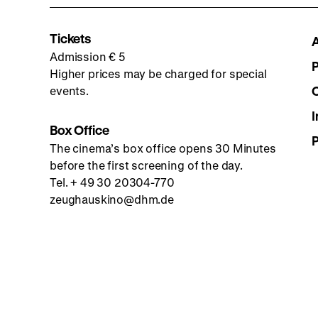
Tickets
Admission € 5
Higher prices may be charged for special
events.
I
Box Office
The cinema’s box office opens 30 Minutes
before the first screening of the day.
Tel. + 49 30 20304-770
zeughauskino@dhm.de