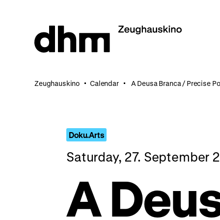
Jump
directly
to
the
page
contents
Zeughauskino
Calendar
A Deusa Branca / Precise Po
Doku.Arts
Saturday, 27. September 
A Deus