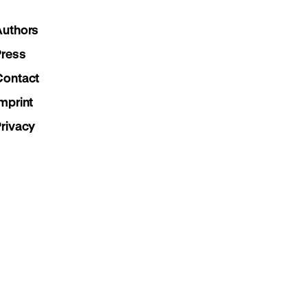
Instagram
Facebook
Lette
Authors
page
page
page
Press
Contact
mprint
Privacy