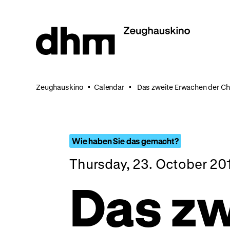
Jump
directly
to
the
page
contents
Zeughauskino
Calendar
Das zweite Erwachen der Ch
Wie haben Sie das gemacht?
Thursday, 23. October 20
Das zw