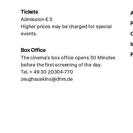
Tickets
Admission € 5
Higher prices may be charged for special
events.
I
Box Office
The cinema’s box office opens 30 Minutes
before the first screening of the day.
Tel. + 49 30 20304-770
zeughauskino@dhm.de