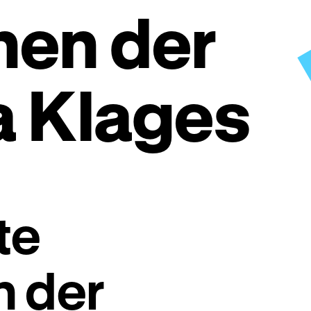
en der
a Klages
te
 der