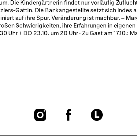
um. Die Kindergärtnerin findet nur vorläufig Zufluch
fiziers-Gattin. Die Bankangestellte setzt sich indes 
iert auf ihre Spur. Veränderung ist machbar. – Mar
roßen Schwierigkeiten, ihre Erfahrungen in eigenen
.30 Uhr + DO 23.10. um 20 Uhr · Zu Gast am 17.10.: M
To
To
To
our
our
our