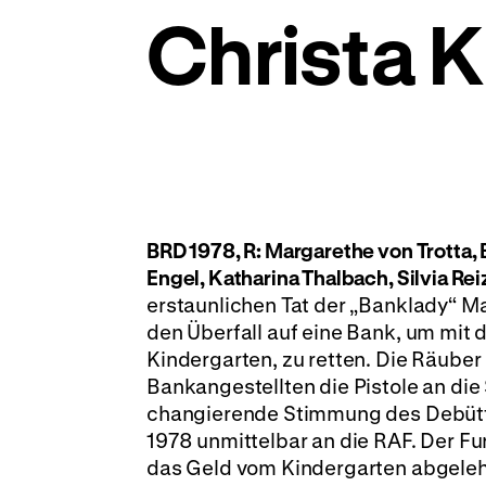
Christa 
BRD 1978, R: Margarethe von Trotta, B
Engel, Katharina Thalbach, Silvia R
erstaunlichen Tat der „Banklady“ M
den Überfall auf eine Bank, um mit 
Kindergarten, zu retten. Die Räuber
Bankangestellten die Pistole an die
changierende Stimmung des Debütfi
1978 unmittelbar an die RAF. Der Fu
das Geld vom Kindergarten abgeleh