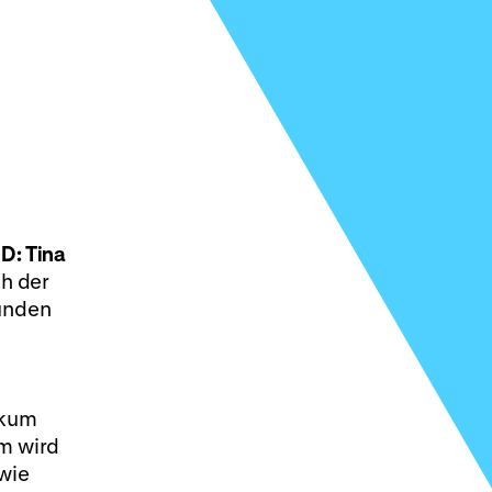
 D: Tina
ch der
eunden
ikum
em wird
wie