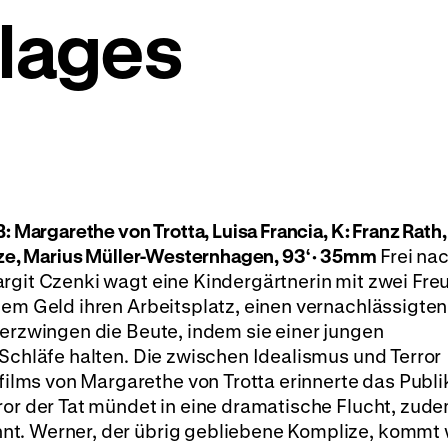
Klages
: Margarethe von Trotta, Luisa Francia, K: Franz Rath,
eize, Marius Müller-Westernhagen, 93‘ · 35mm
Frei na
argit Czenki wagt eine Kindergärtnerin mit zwei Fr
dem Geld ihren Arbeitsplatz, einen vernachlässigten
 erzwingen die Beute, indem sie einer jungen
 Schläfe halten. Die zwischen Idealismus und Terror
lms von Margarethe von Trotta erinnerte das Publ
ror der Tat mündet in eine dramatische Flucht, zud
nt. Werner, der übrig gebliebene Komplize, kommt 