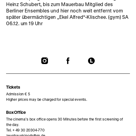
Heinz Schubert, bis zum Mauerbau Mitglied des
Berliner Ensembles und hier noch weit entfernt vom
später übermächtigen „Ekel Alfred“-Klischee. (gym) SA
06.12. um 19 Uhr
To
To
To
our
our
our
Instagram
Facebook
Letterboxd
page
page
page
Tickets
Admission € 5
Higher prices may be charged for special events.
Box Office
The cinema’s box office opens 30 Minutes before the first screening of
the day.
Tel. + 49 30 20304-770
zeughauskino@dhm.de