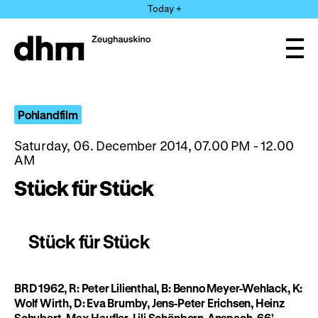
Jump
Today +
directly
to
the
Ope
page
and
clos
contents
the
navi
Pohlandfilm
Saturday, 06. December 2014, 07.00 PM - 12.00
AM
Stück für Stück
Stück für Stück
BRD 1962, R: Peter Lilienthal, B: Benno Meyer-Wehlack, K:
Wolf Wirth, D: Eva Brumby, Jens-Peter Erichsen, Heinz
Schubert, Max Haufler, Lili Schönborn-Anspach, 66’
·