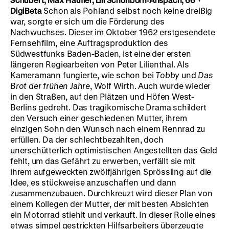
DigiBeta
Schon als Pohland selbst noch keine dreißig
war, sorgte er sich um die Förderung des
Nachwuchses. Dieser im Oktober 1962 erstgesendete
Fernsehfilm, eine Auftragsproduktion des
Südwestfunks Baden-Baden, ist eine der ersten
längeren Regiearbeiten von Peter Lilienthal. Als
Kameramann fungierte, wie schon bei
Tobby
und
Das
Brot der frühen Jahre
, Wolf Wirth. Auch wurde wieder
in den Straßen, auf den Plätzen und Höfen West-
Berlins gedreht. Das tragikomische Drama schildert
den Versuch einer geschiedenen Mutter, ihrem
einzigen Sohn den Wunsch nach einem Rennrad zu
erfüllen. Da der schlechtbezahlten, doch
unerschütterlich optimistischen Angestellten das Geld
fehlt, um das Gefährt zu erwerben, verfällt sie mit
ihrem aufgeweckten zwölfjährigen Sprössling auf die
Idee, es stückweise anzuschaffen und dann
zusammenzubauen. Durchkreuzt wird dieser Plan von
einem Kollegen der Mutter, der mit besten Absichten
ein Motorrad stiehlt und verkauft. In dieser Rolle eines
etwas simpel gestrickten Hilfsarbeiters überzeugte