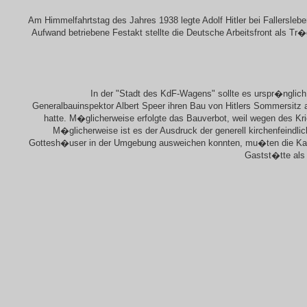
Am Himmelfahrtstag des Jahres 1938 legte Adolf Hitler bei Fallersl
Aufwand betriebene Festakt stellte die Deutsche Arbeitsfront als T
In der "Stadt des KdF-Wagens" sollte es urspr�nglich
Generalbauinspektor Albert Speer ihren Bau von Hitlers Sommersitz a
hatte. M�glicherweise erfolgte das Bauverbot, weil wegen des Kri
M�glicherweise ist es der Ausdruck der generell kirchenfeind
Gottesh�user in der Umgebung ausweichen konnten, mu�ten die Kath
Gastst�tte als 