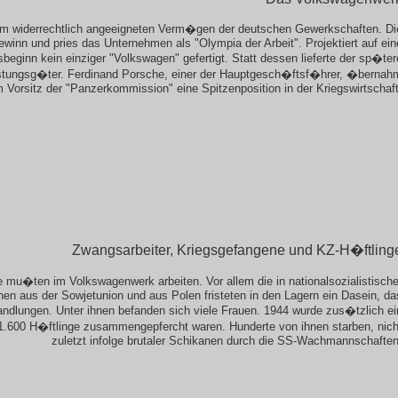
dem widerrechtlich angeeigneten Verm�gen der deutschen Gewerkschaften. Di
inn und pries das Unternehmen als "Olympia der Arbeit". Projektiert auf ein
eginn kein einziger "Volkswagen" gefertigt. Statt dessen lieferte der sp�ter
tungsg�ter. Ferdinand Porsche, einer der Hauptgesch�ftsf�hrer, �bernah
 Vorsitz der "Panzerkommission" eine Spitzenposition in der Kriegswirtschaft
Zwangsarbeiter, Kriegsgefangene und KZ-H�ftling
mu�ten im Volkswagenwerk arbeiten. Vor allem die in nationalsozialistische
hen aus der Sowjetunion und aus Polen fristeten in den Lagern ein Dasein, da
dlungen. Unter ihnen befanden sich viele Frauen. 1944 wurde zus�tzlich ei
.600 H�ftlinge zusammengepfercht waren. Hunderte von ihnen starben, nich
zuletzt infolge brutaler Schikanen durch die SS-Wachmannschaften