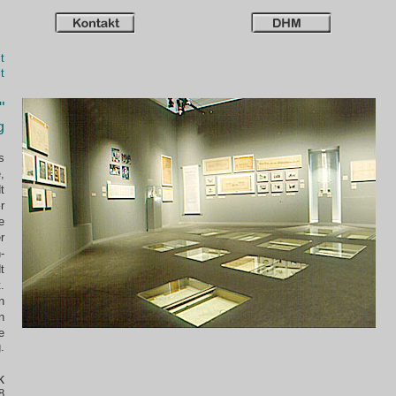
t
t
"
g
s
,
t
r
e
r
-
t
.
n
n
e
.
k
8