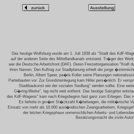
Das heutige Wolfsburg wurde am 1. Juli 1938 als "Stadt des KdF-Wag
auf der anderen Seite des Mittellandkanals entstand. Tr�ger des Werk
war die Deutsche Arbeitsfront (DAF). Deren Freizeitorganisation "Kraft
ihren Namen. Den Auftrag zur Stadtplanung erhielt der junge �sterreic
Berlin, Albert Speer, pa�te Koller seine Planungen nationalsoz
Parteibauten vor. Zur Grundsteinlegung kam Hitler pers�nlich. Er verspra
Stadtbaukunst wie der sozialen Siedlung" werden sollte. Eine wei
G�ring-Werke", lag nicht weit entfernt. Das heutige Salzgitter ents
des KdF-Wagens" kam nach Kriegsbeginn fast ganz zum Erliegen. Das nah
Es lieferte in gro�er St�ckzahl K�belwagen, die milit�rische V
Einsatz von mehr als 10.000 ausl�ndischen Zwangsarbeitern, Kriegsgef
der letzten Kriegsphase unmenschlichen Arbeits- und Lebensbed
Besatzungsmacht die zivile Auto