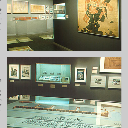
e
e
e
m
.
e
r
s
n
t
.