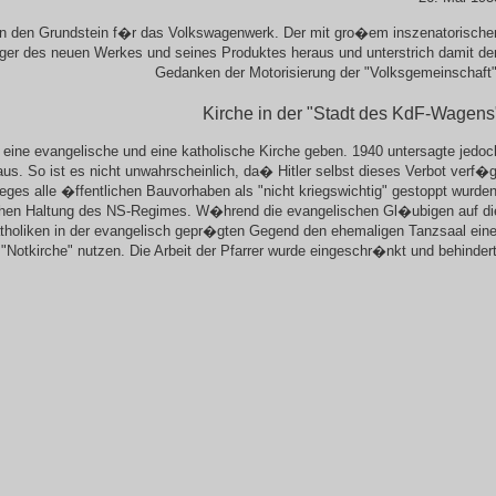
eben den Grundstein f�r das Volkswagenwerk. Der mit gro�em inszenatorische
r�ger des neuen Werkes und seines Produktes heraus und unterstrich damit de
Gedanken der Motorisierung der "Volksgemeinschaft"
Kirche in der "Stadt des KdF-Wagens
 eine evangelische und eine katholische Kirche geben. 1940 untersagte jedoc
us. So ist es nicht unwahrscheinlich, da� Hitler selbst dieses Verbot verf�g
eges alle �ffentlichen Bauvorhaben als "nicht kriegswichtig" gestoppt wurden
lichen Haltung des NS-Regimes. W�hrend die evangelischen Gl�ubigen auf di
oliken in der evangelisch gepr�gten Gegend den ehemaligen Tanzsaal eine
"Notkirche" nutzen. Die Arbeit der Pfarrer wurde eingeschr�nkt und behindert