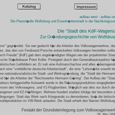
aufbau west - aufbau os
Die Planst�dte Wolfsburg und Eisenh�ttenstadt in der Nachkriegszei
Die "Stadt des KdF-Wagens
Zur Gr�ndungsgeschichte von Wolfsbur
ens" gegr�ndet. Sie war gedacht f�r die Arbeiter des Volkswagenwerkes, da
es, das den von Ferdinand Porsche entwickelten Volkswagen herstellen sollte
 durch Freude" (KdF) gab dem angek�ndigten Wagen wie der projektierten Stad
hische St�dtebauer Peter Koller. Protegiert durch den Generalbauinspektor f�
ialistischen Leitbildern an: Er sah eine Aufmarschachse und alles �berragend
ch eine "vorbildliche deutsche Arbeiterstadt", die eine "Lehrst�tte sowohl de
tere nationalsozialistische Stadt- und Werksgr�ndung, die "Stadt der Hermann
tand f�r die Arbeiter der "Reichswerke Hermann G�ring". Der Aufbau der "Stad
ezu fertiggestellte Autowerk wurde in die R�stungsproduktion eingegliedert
ersion des Volkswagens, und V1-Flugbomben. M�glich war dies nur durch de
angenen und KZ-H�ftlingen. Mehrere hundert starben infolge der besonders i
ingungen. Statt das Werk nach Kriegsende zu demontieren, lie� die britisch
mobilproduktion im VW-Werk anlaufen. Die Stadt erhielt den Namen Wolfsburg
Festakt der Grundsteinlegung zum Volkswagenwer
26. Mai 193