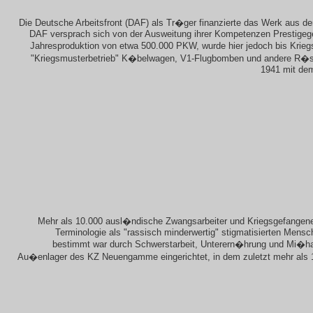
Die Deutsche Arbeitsfront (DAF) als Tr�ger finanzierte das Werk aus 
DAF versprach sich von der Ausweitung ihrer Kompetenzen Prestigegew
Jahresproduktion von etwa 500.000 PKW, wurde hier jedoch bis Kriegsb
"Kriegsmusterbetrieb" K�belwagen, V1-Flugbomben und andere R�s
1941 mit dem
Mehr als 10.000 ausl�ndische Zwangsarbeiter und Kriegsgefangene 
Terminologie als "rassisch minderwertig" stigmatisierten Mensc
bestimmt war durch Schwerstarbeit, Unterern�hrung und Mi�han
Au�enlager des KZ Neuengamme eingerichtet, in dem zuletzt mehr als 1