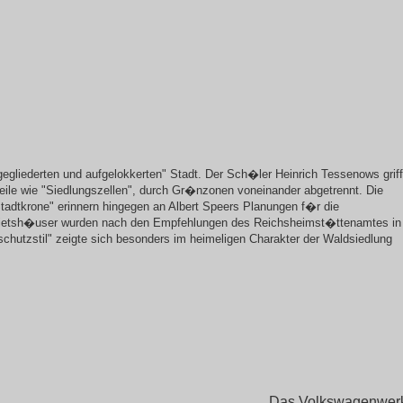
gegliederten und aufgelokkerten" Stadt. Der Sch�ler Heinrich Tessenows griff
teile wie "Siedlungszellen", durch Gr�nzonen voneinander abgetrennt. Die
tadtkrone" erinnern hingegen an Albert Speers Planungen f�r die
n Mietsh�user wurden nach den Empfehlungen des Reichsheimst�ttenamtes in
chutzstil" zeigte sich besonders im heimeligen Charakter der Waldsiedlung
Das Volkswagenwer