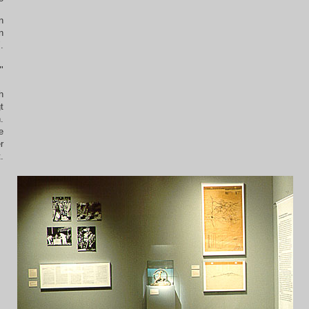
n
n
.
"
h
t
.
e
r
.