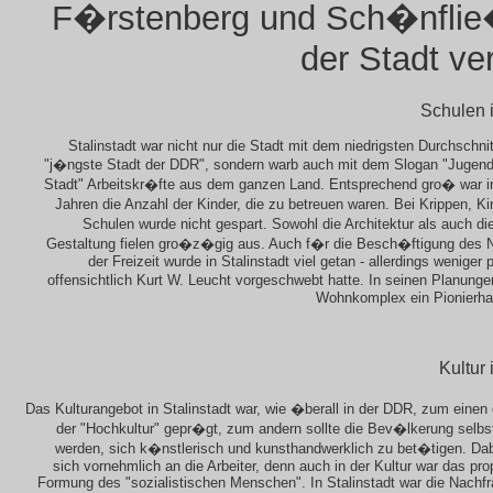
F�rstenberg und Sch�nflie
der Stadt ve
Schulen i
Stalinstadt war nicht nur die Stadt mit dem niedrigsten Durchschnitt
"j�ngste Stadt der DDR", sondern warb auch mit dem Slogan "Jugend 
Stadt" Arbeitskr�fte aus dem ganzen Land. Entsprechend gro� war i
Jahren die Anzahl der Kinder, die zu betreuen waren. Bei Krippen, K
Schulen wurde nicht gespart. Sowohl die Architektur als auch d
Gestaltung fielen gro�z�gig aus. Auch f�r die Besch�ftigung des
der Freizeit wurde in Stalinstadt viel getan - allerdings weniger po
offensichtlich Kurt W. Leucht vorgeschwebt hatte. In seinen Planunge
Wohnkomplex ein Pionierha
Kultur 
Das Kulturangebot in Stalinstadt war, wie �berall in der DDR, zum einen
der "Hochkultur" gepr�gt, zum andern sollte die Bev�lkerung selbs
werden, sich k�nstlerisch und kunsthandwerklich zu bet�tigen. Dab
sich vornehmlich an die Arbeiter, denn auch in der Kultur war das prop
Formung des "sozialistischen Menschen". In Stalinstadt war die Nachfr