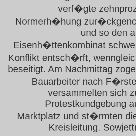
verf�gte zehnproz
Normerh�hung zur�ckgen
und so den a
Eisenh�ttenkombinat schwe
Konflikt entsch�rft, wenngleic
beseitigt. Am Nachmittag zoge
Bauarbeiter nach F�rste
versammelten sich z
Protestkundgebung a
Marktplatz und st�rmten di
Kreisleitung. Sowjet