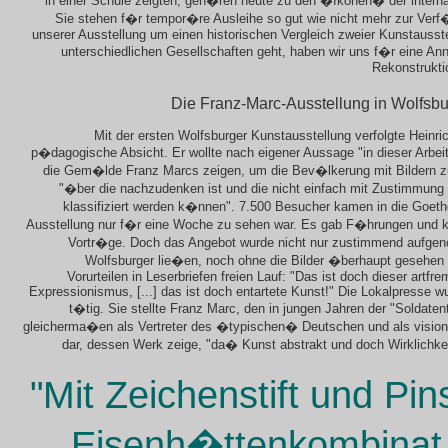
in einer Schule zeigten, geh�ren heute zu den �Ikonen� der interna
Sie stehen f�r tempor�re Ausleihe so gut wie nicht mehr zur Verf
unserer Ausstellung um einen historischen Vergleich zweier Kunstausste
unterschiedlichen Gesellschaften geht, haben wir uns f�r eine A
Rekonstrukti
Die Franz-Marc-Ausstellung in Wolfsbu
Mit der ersten Wolfsburger Kunstausstellung verfolgte Heinri
p�dagogische Absicht. Er wollte nach eigener Aussage "in dieser Arbeit
die Gem�lde Franz Marcs zeigen, um die Bev�lkerung mit Bildern zu
"�ber die nachzudenken ist und die nicht einfach mit Zustimmung
klassifiziert werden k�nnen". 7.500 Besucher kamen in die Goeth
Ausstellung nur f�r eine Woche zu sehen war. Es gab F�hrungen und k
Vortr�ge. Doch das Angebot wurde nicht nur zustimmend aufge
Wolfsburger lie�en, noch ohne die Bilder �berhaupt gesehen 
Vorurteilen in Leserbriefen freien Lauf: "Das ist doch dieser artf
Expressionismus, [...] das ist doch entartete Kunst!" Die Lokalpresse w
t�tig. Sie stellte Franz Marc, den in jungen Jahren der "Soldatent
gleicherma�en als Vertreter des �typischen� Deutschen und als visi
dar, dessen Werk zeige, "da� Kunst abstrakt und doch Wirklichke
"Mit Zeichenstift und Pin
Eisenh�ttenkombinat 