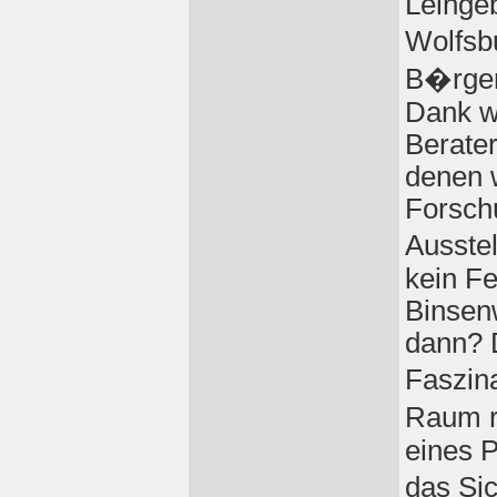
Leihgeb
Wolfsb
B�rger,
Dank w
Berater
denen w
Forsch
Ausste
kein Fe
Binsenw
dann? 
Faszin
Raum r
eines P
das Si