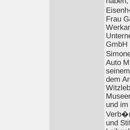
haben,
Eisenh
Frau G
Werkar
Untern
GmbH u
Simone
Auto M
seinem 
dem Ar
Witzleb
Museen
und im 
Verb�n
und Sti