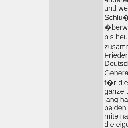
und wei
Schlu� 
�berwu
bis heu
zusam
Friede
Deutsch
Generat
f�r die
ganze 
lang h
beiden
miteina
die eig