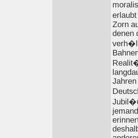
morali
erlaubt
Zorn au
denen 
verh�
Bahnen 
Realit
langdau
Jahren 
Deutsch
Jubil�
jemand 
erinner
deshalb
andere