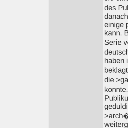
des Pu
danach,
einige 
kann. B
Serie 
deutsc
haben 
beklagt
die >g
konnte
Publiku
geduld
>arch�
weiterg