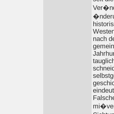
Ver�nd
�nderu
histori
Westen
nach d
gemein
Jahrhu
tauglic
schnei
selbstg
geschic
eindeut
Falsche
mi�ver