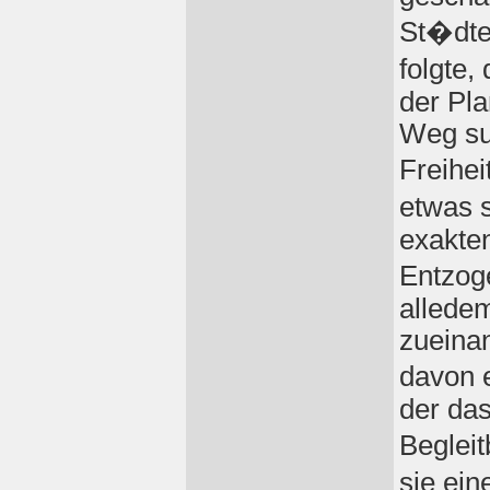
St�dte
folgte
der Pla
Weg su
Freihei
etwas 
exakten
Entzog
alledem
zueinan
davon 
der das
Begleit
sie ei