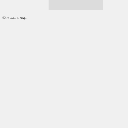
©
Christoph St�lzl