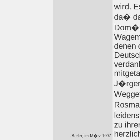
wird. E
da� da
Dom�ne
Wagemu
denen d
Deutsch
verdan
mitgeta
J�rgen
Weggef
Rosmar
leidens
zu ihre
herzlic
Berlin, im M�rz 1997