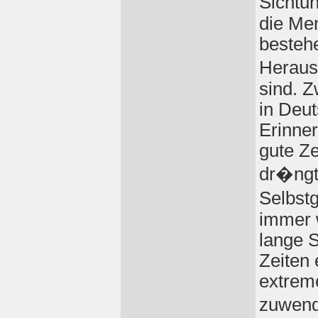
Sichtun
die Me
besteh
Heraus
sind. Z
in Deut
Erinner
gute Ze
dr�ngt
Selbst
immer w
lange S
Zeiten
extrem
zuwend