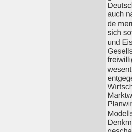
Deutsc
auch n
de mem
sich so
und Ei
Gesells
freiwill
wesent
entgeg
Wirtsch
Marktwi
Planwir
Modell
Denkma
gescha