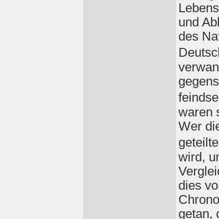
Lebens
und Abl
des Na
Deutsc
verwand
gegense
feindse
waren s
Wer die
geteilt
wird, u
Vergle
dies vo
Chrono
getan, 