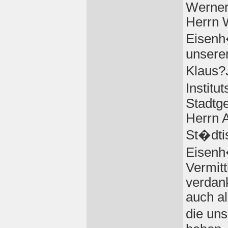
Werner
Herrn 
Eisenh�
unsere
Klaus?J
Institu
Stadtge
Herrn 
St�dti
Eisenh�
Vermit
verdank
auch a
die uns