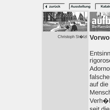
Vorwo
Christoph St�lzl
Entsin
rigoro
Adorno
falsche
auf di
Mensch
Verh�lt
seit di