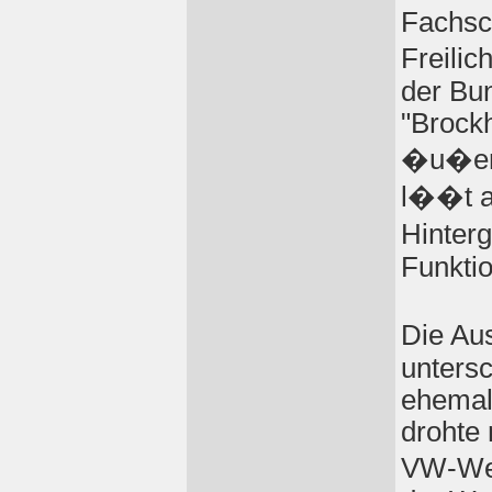
Fachsch
Freilic
der Bu
"Brock
�u�ert
l��t ab
Hinter
Funkti
Die Au
untersc
ehemal
drohte 
VW-Wer