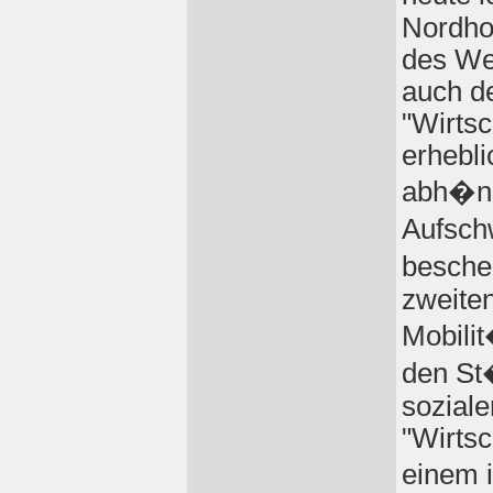
Nordhof
des We
auch d
"Wirts
erhebli
abh�ng
Aufsch
besche
zweite
Mobili
den St
sozial
"Wirts
einem i