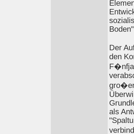
Elemen
Entwick
soziali
Boden
Der Auf
den Ko
F�nfja
verabsc
gro�en
Überwi
Grundl
als Ant
"Spaltu
verbin