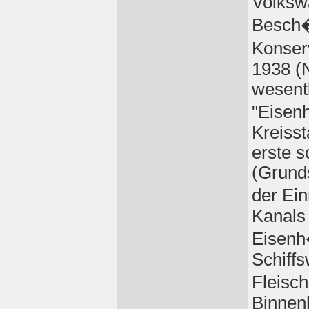
Volksw
Besch�
Konser
1938 (
wesentl
"Eisenh
Kreisst
erste s
(Grunds
der Ei
Kanals 
Eisenh
Schiffs
Fleisc
Binnen