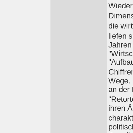
Wieder
Dimens
die wir
liefen 
Jahren 
"Wirts
"Aufba
Chiffr
Wege. 
an der
"Retort
ihren Ä
charak
politis