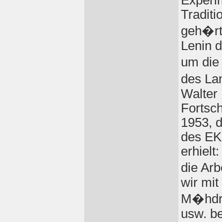
Experim
Traditi
geh�rt
Lenin d
um die
des La
Walter 
Fortsch
1953, 
des EK
erhielt
die Ar
wir mit
M�hdr
usw. b