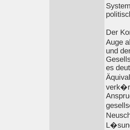
System
politis
Der Kon
Auge a
und de
Gesells
es deut
Äquiva
verk�r
Anspru
gesells
Neusch
L�sung