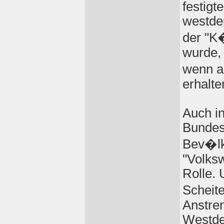
festigt
westdeu
der "K
wurde, 
wenn a
erhalte
Auch i
Bundes
Bev�lk
"Volksw
Rolle. 
Scheite
Anstre
Westde