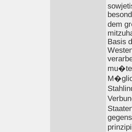
sowjeti
besond
dem gr
mitzuha
Basis d
Westen
verarb
mu�te 
M�glic
Stahli
Verbun
Staate
gegense
prinzip