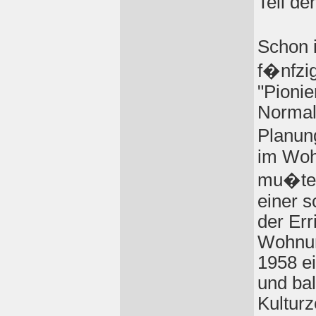
Teil de
Schon i
f�nfzig
"Pionie
Normal
Planung
im Woh
mu�ten
einer s
der Err
Wohnun
1958 e
und bal
Kulturz