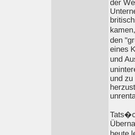
der We
Untern
britis
kamen,
den "g
eines K
und Au
uninter
und zu
herzust
unrent
Tats�c
Überna
heute 