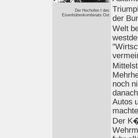
Triump
Der Hochofen I des
Eisenhüttenkombinats Ost
der Bu
Welt b
westde
"Wirts
vermein
Mittels
Mehrhe
noch ni
danach 
Autos u
machte
Der K�
Wehrma