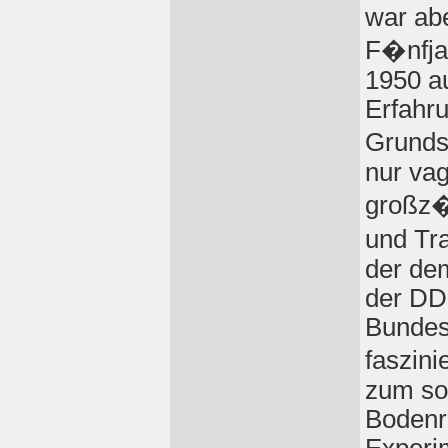
war abe
F�nfjah
1950 au
Erfahr
Grunds
nur va
großz�
und Tr
der de
der DDR
Bundes
faszini
zum so
Bodenr