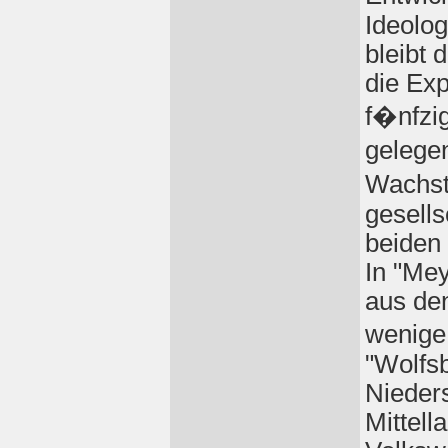
Ideolog
bleibt 
die Exp
f�nfzig
gelege
Wachst
gesells
beiden
In "Mey
aus den
wenige
"Wolfsb
Nieder
Mittell