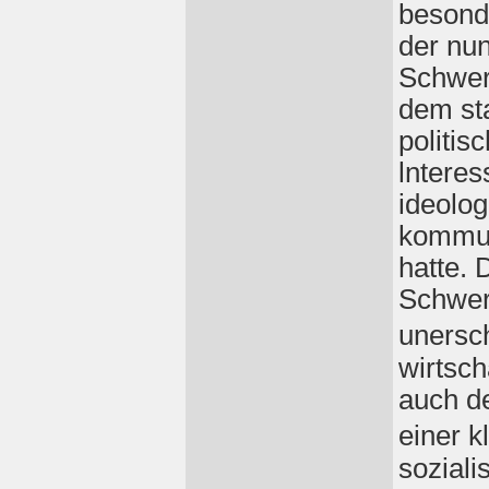
besond
der nu
Schwer
dem sta
politis
lntere
ideolo
kommun
hatte. 
Schweri
unersch
wirtsch
auch d
einer 
soziali