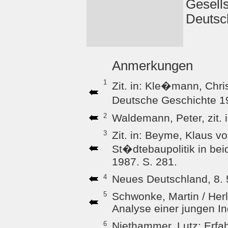
Gesells
Deutsc
Anmerkungen
1
Zit. in: Kle�mann, Chri
Deutsche Geschichte 19
2
Waldemann, Peter, zit. i
3
Zit. in: Beyme, Klaus v
St�dtebaupolitik in be
1987. S. 281.
4
Neues Deutschland, 8. 
5
Schwonke, Martin / Herl
Analyse einer jungen Ind
6
Niethammer, Lutz: Erfa