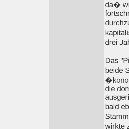
da� wir
fortsch
durchz
kapital
drei J
Das "P
beide 
�konom
die do
ausger
bald e
Stammb
wirkte 