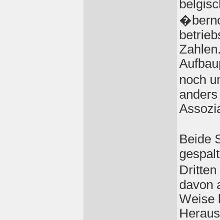
belgis
�berno
betrieb
Zahlen.
Auf
bau
noch u
anders 
Assozi
Beide 
gespal
Dritte
davon a
Weise b
Heraus