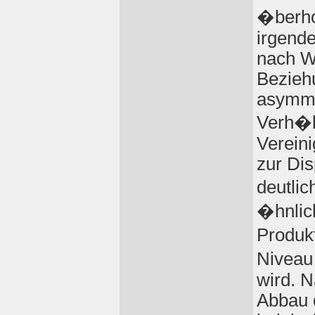
�berho
irgend
nach W
Bezieh
asymme
Verh�l
Verein
zur Dis
deutlic
�hnlic
Produk
Niveau
wird. 
Abbau d