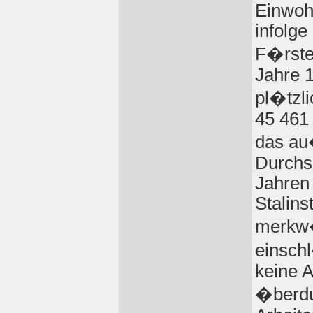
Einwohn
infolg
F�rste
Jahre 
pl�tzli
45 461 
das au
Durchsc
Jahren 
Stalins
merkw�
einsch
keine 
�berdu