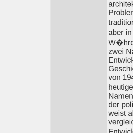
archite
Proble
traditi
aber i
W�hren
zwei N
Entwick
Geschic
von 194
heutig
Namen,
der pol
weist a
verglei
Entwic