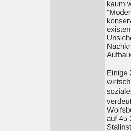
kaum 
"Moder
konser
existen
Unsiche
Nachkr
Aufbaue
Einige
wirtsc
sozial
verdeu
Wolfsbu
auf 45 
Stalins