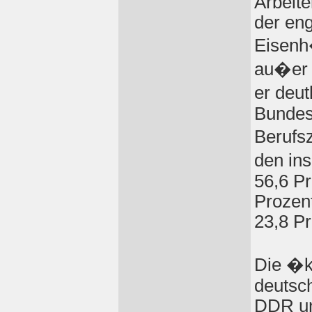
Arbeite
der en
Eisenh
au�er 
er deu
Bundes
Berufs
den in
56,6 Pr
Prozen
23,8 Pr
Die �k
deutsc
DDR un