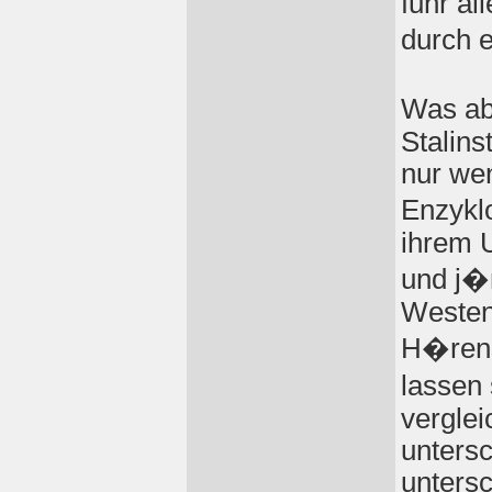
fuhr al
durch 
Was ab
Stalins
nur wen
Enzykl
ihrem 
und j�
Westen
H�rens
lassen
verglei
untersc
untersc