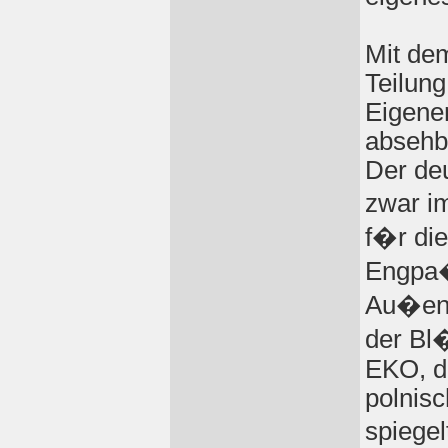
Mit de
Teilun
Eigenen
absehba
Der de
zwar i
f�r di
Engpa�
Au�enh
der Bl
EKO, d
polnis
spiege