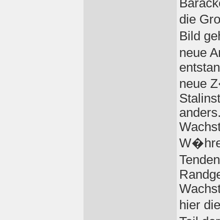
Barack
die Gr
Bild ge
neue A
entsta
neue Z
Stalins
anders
Wachst
W�hren
Tenden
Randge
Wachst
hier d