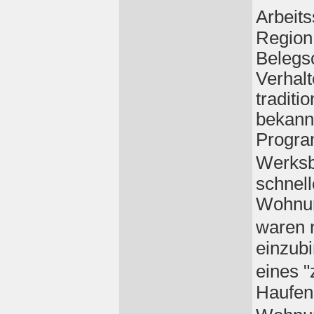
Arbeit
Region
Belegsc
Verhalt
traditi
bekannt
Progra
Werksb
schnel
Wohnun
waren 
einzub
eines 
Haufen