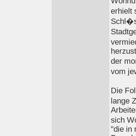
Wohnun
erhielt
Schl�ss
Stadtge
vermie
herzust
der mo
vom je
Die Fo
lange Z
Arbeite
sich Wo
"die i