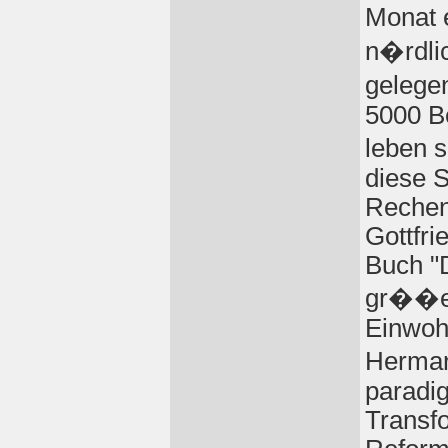
Monat e
n�rdlic
gelegen
5000 B
leben s
diese S
Rechenb
Gottfri
Buch "D
gr��e
Einwoh
Herman
paradi
Transf