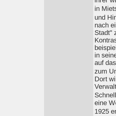
ihrer w
in Mie
und Hi
nach e
Stadt"
Kontras
beispie
in sein
auf da
zum Um
Dort wi
Verwal
Schnel
eine W
1925 e