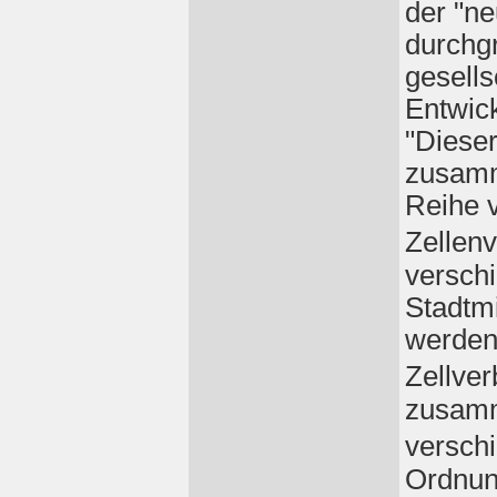
der "n
durchgr
gesells
Entwic
"Dieser
zusamm
Reihe v
Zellen
versch
Stadtmi
werden
Zellve
zusamm
versch
Ordnun