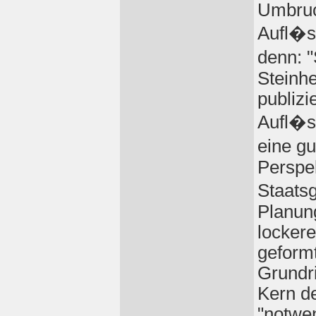
Umbruc
Aufl�s
denn: 
Steinhe
publizi
Aufl�s
eine g
Perspek
Staats
Planung
lockere
geformt
Grundri
Kern de
"notwen