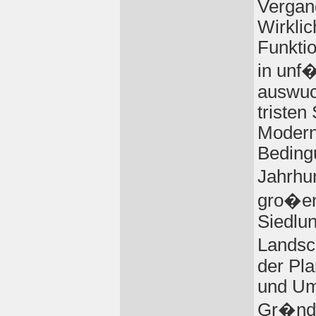
Vergan
Wirklic
Funkti
in unf
auswuc
tristen
Moderne
Beding
Jahrhu
gro�en
Siedlu
Landsc
der Pl
und Um
Gr�ndu