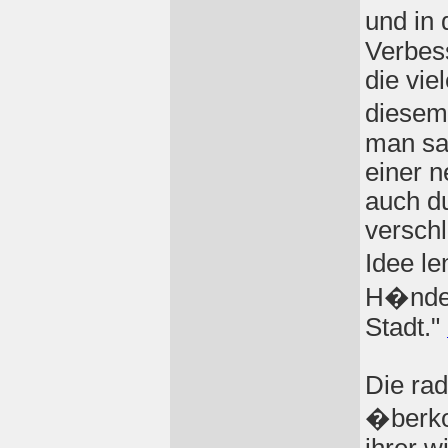
und in
Verbes
die vie
diesem
man sag
einer n
auch d
verschl
Idee le
H�nde, 
Stadt."
Die rad
�berko