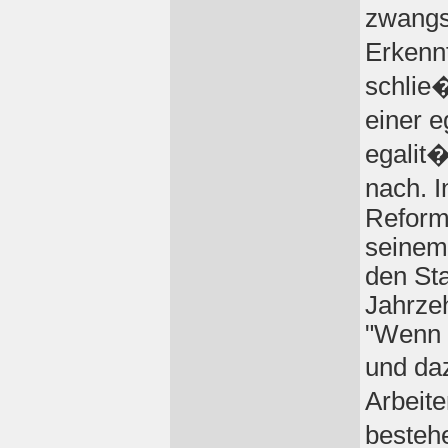
zwangs
Erkennt
schlie
einer e
egalit
nach. 
Reform
seinem 
den St
Jahrzeh
"Wenn 
und daz
Arbeit
besteh