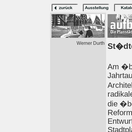
Werner Durth
St�dt
Am �be
Jahrtau
Archit
radika
die �b
Refor
Entwur
Stadtpl