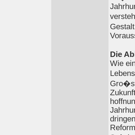
Jahrhun
verste
Gestal
Voraus
Die Ab
Wie ei
Lebensv
Gro�st
Zukunft
hoffnun
Jahrhun
dringen
Reform