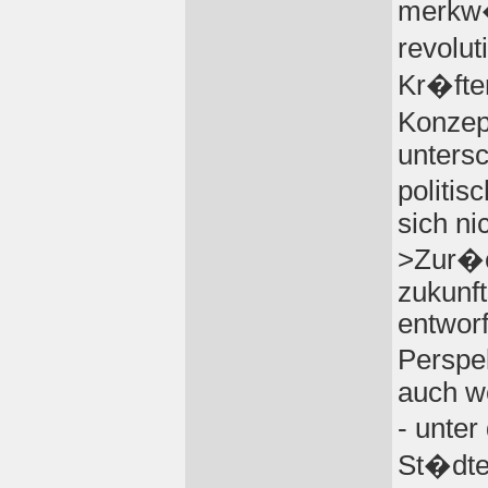
merkw
revolu
Kr�fte
Konzep
unters
politis
sich ni
>Zur�c
zukunf
entwor
Perspe
auch we
- unte
St�dte