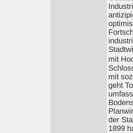
Industr
antizip
optimi
Fortsch
industr
Stadtwi
mit Ho
Schloss
mit so
geht To
umfass
Bodens
Planwi
der Sta
1899 ha