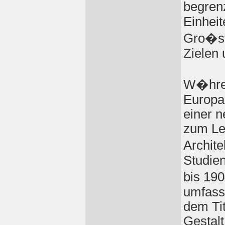
begren
Einheit
Gro�st
Zielen
W�hren
Europa
einer 
zum Leh
Archit
Studie
bis 19
umfass
dem Tit
Gestalt