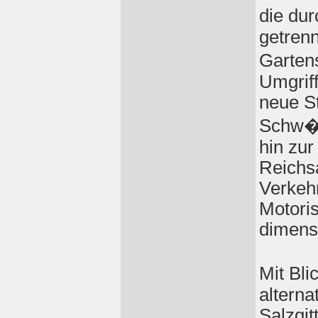
die du
getrenn
Garten
Umgrif
neue St
Schw�n
hin zu
Reichs
Verkehr
Motoris
dimensi
Mit Bli
altern
Salzgit