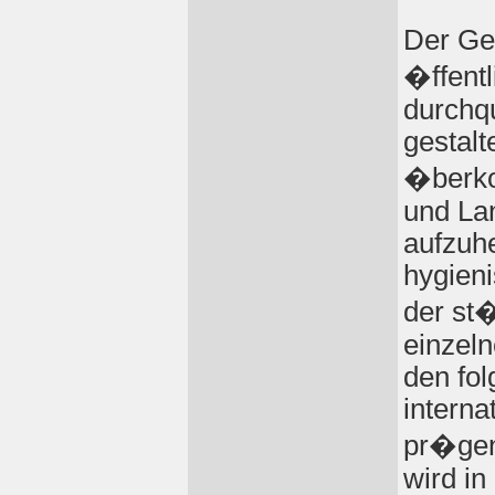
Der Ged
�ffentl
durchq
gestalt
�berko
und Lan
aufzuhe
hygien
der st
einzeln
den fo
interna
pr�gen
wird i