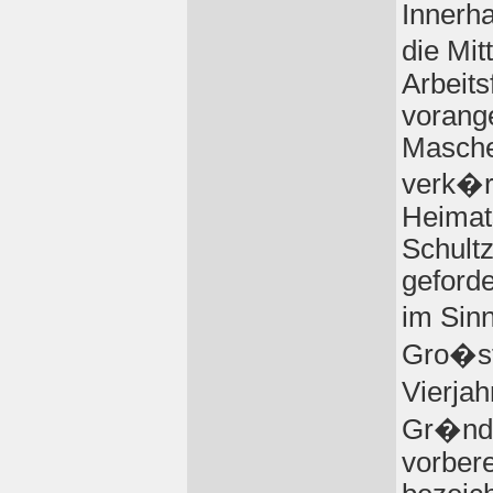
Innerha
die Mi
Arbeits
vorang
Masche
verk�r
Heimat
Schult
geforde
im Sin
Gro�st
Vierja
Gr�ndu
vorbere