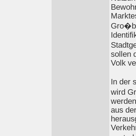
Bewohn
Marktes
Gro�ba
Identif
Stadtg
sollen 
Volk ve
In der
wird Gr
werden 
aus der
heraus
Verkehr