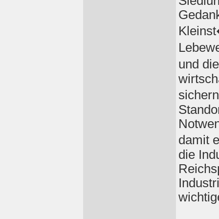
Siedlu
Gedank
Kleinst
Lebewe
und di
wirtsch
sicher
Standor
Notwen
damit 
die Ind
Reichs
Industr
wichti