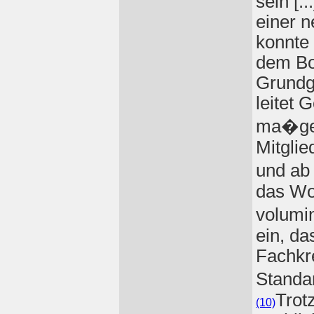
sein [.
einer 
konnte
dem Bo
Grundg
leitet 
ma�geb
Mitgli
und ab
das Wo
volumi
ein, da
Fachkr
Standa
Trot
(10)