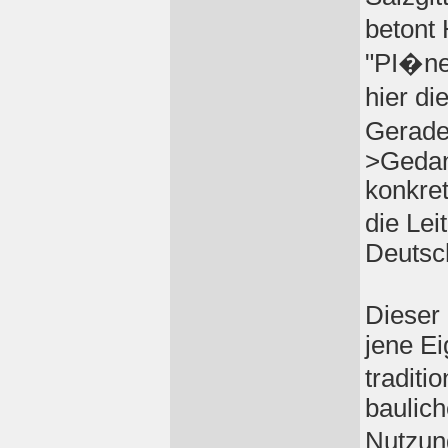
betont
"PI�ne
hier di
Gerade
>Gedan
konkre
die Lei
Deutsc
Dieser
jene Ei
tradit
baulich
Nutzun