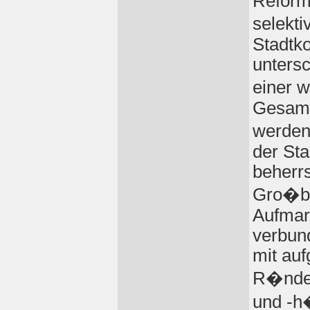
Reform
selekt
Stadtko
untersc
einer 
Gesamt
werden
der Sta
beherr
Gro�ba
Aufmar
verbund
mit auf
R�nder
und -h