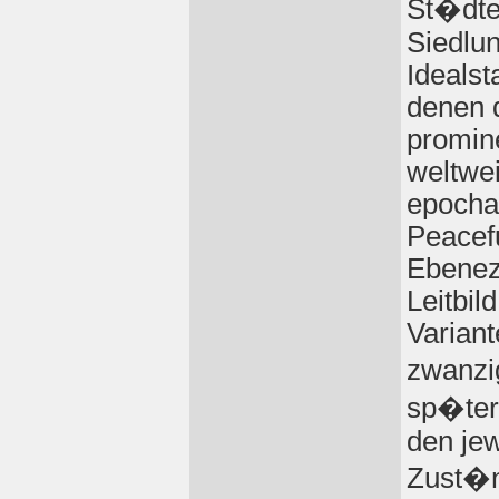
St�dte
Siedlu
Idealst
denen d
promine
weltwei
epochal
Peacef
Ebenez
Leitbil
Varian
zwanzi
sp�ter
den jew
Zust�n