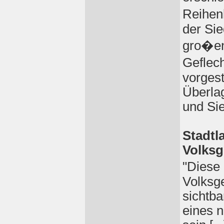
Reihen
der Sie
gro�en 
Geflec
vorgest
Überla
und Sie
Stadtl
Volksg
"Diese
Volksg
sichtb
eines 