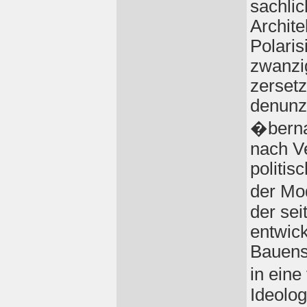
sachli
Archite
Polaris
zwanzi
zerset
denunz
�berna
nach Ve
politis
der Mo
der se
entwic
Bauens 
in eine
Ideolog