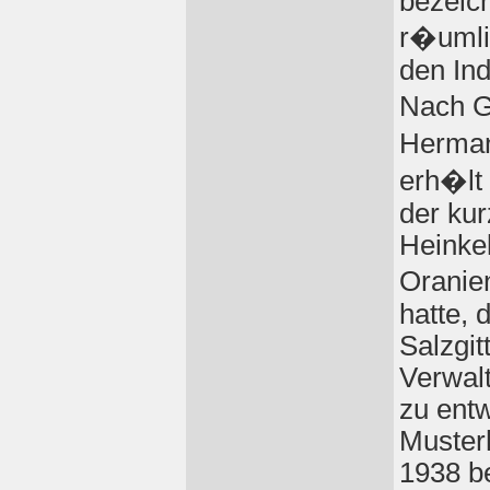
bezeic
r�umlic
den Ind
Nach G
Herman
erh�lt 
der ku
Heinke
Oranie
hatte, 
Salzgit
Verwal
zu ent
Muster
1938 b