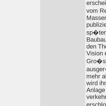
erschei
vom Re
Massen
publizi
sp�ter
Baubau
den Th
Vision 
Gro�st
ausger
mehr a
wird ih
Anlage 
verkeh
erschl