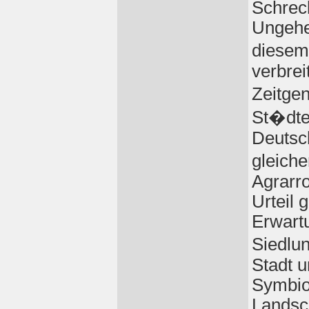
Schreck
Ungehe
diesem
verbrei
Zeitge
St�dte
Deutsch
gleiche
Agrarr
Urteil 
Erwart
Siedlu
Stadt u
Symbio
Landsch