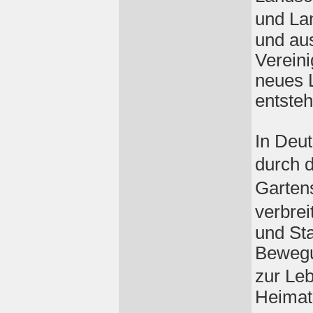
und La
und aus
Verein
neues 
entste
In Deu
durch 
Garten
verbrei
und Sta
Bewegun
zur Le
Heimat