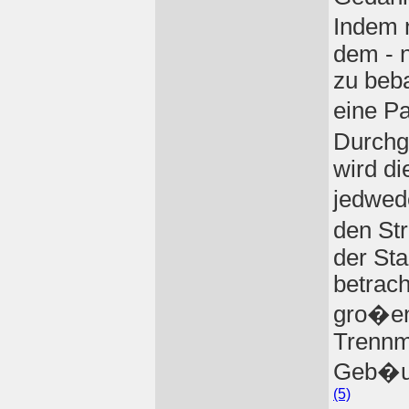
Indem 
dem - n
zu beba
eine P
Durchg
wird di
jedwed
den St
der Sta
betrach
gro�en
Trennm
Geb�ud
(5)