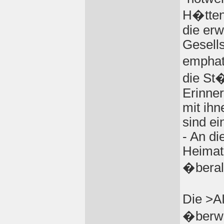
H�tten,
die erw
Gesell
emphat
die St�
Erinner
mit ihn
sind e
- An di
Heimat 
�berall
Die >AI
�berwu