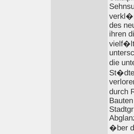
Sehnsu
verkl�
des ne
ihren d
vielf�l
untersc
die un
St�dte 
verlore
durch 
Bauten
Stadtgr
Abglan
�ber d