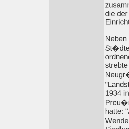
zusamm
die de
Einrich
Neben 
St�dte
ordnen
strebte
Neugr�
"Lands
1934 i
Preu�i
hatte: 
Wendep