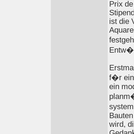
Prix de
Stipen
ist die
Aquare
festge
Entw�r
Erstmal
f�r ein
ein mod
planm�
system
Bauten
wird, d
Gedank