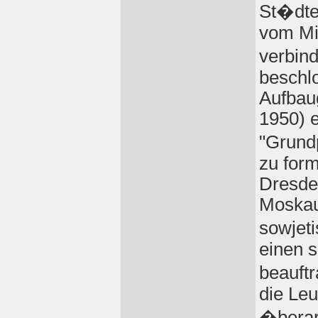
St�dt
vom Mi
verbin
beschl
Aufbau
1950) 
"Grund
zu form
Dresd
Moskau
sowjet
einen s
beauft
die Leu
�berar