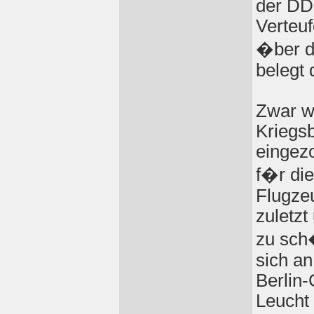
der DD
Verteu
�ber d
belegt
Zwar w
Kriegsb
eingezo
f�r die
Flugzeu
zuletzt
zu sch
sich a
Berlin-
Leucht 