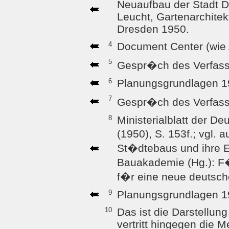
Neuaufbau der Stadt D
Leucht, Gartenarchitek
Dresden 1950.
4
Document Center (wie 
5
Gespr�ch des Verfasse
6
Planungsgrundlagen 19
7
Gespr�ch des Verfasse
8
Ministerialblatt der D
(1950), S. 153f.; vgl.
St�dtebaus und ihre E
Bauakademie (Hg.): F�
f�r eine neue deutsche 
9
Planungsgrundlagen 19
10
Das ist die Darstellun
vertritt hingegen die 