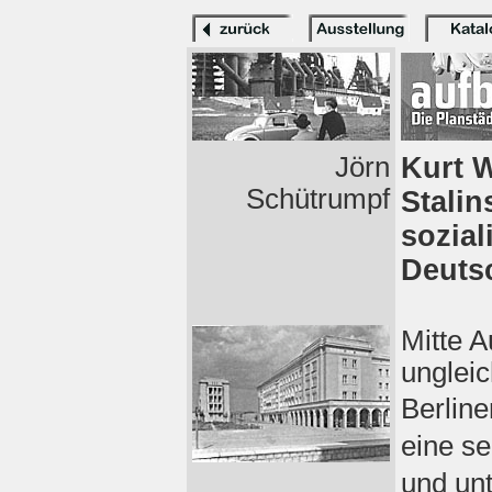
Jörn
Kurt W
Schütrumpf
Stalin
sozial
Deuts
Mitte A
unglei
Berlin
eine s
und un