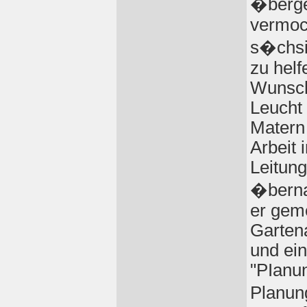
�berge
vermoc
s�chsi
zu hel
Wunsch
Leucht 
Matern 
Arbeit
Leitung
�berna
er gem
Garten
und ei
"PIanu
Planun