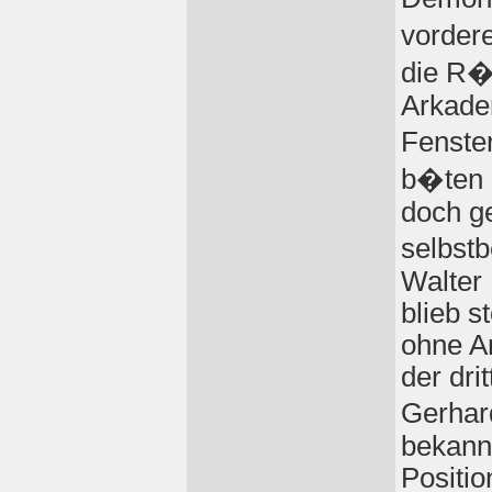
vorder
die R�
Arkade
Fenste
b�ten 
doch g
selbst
Walter 
blieb s
ohne A
der dri
Gerhar
bekann
Positio