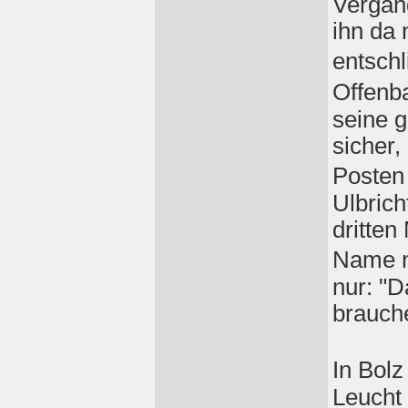
Vergang
ihn da 
entsch
Offenba
seine g
sicher,
Posten
Ulbrich
dritten
Name ni
nur: "D
brauch
In Bolz
Leucht 