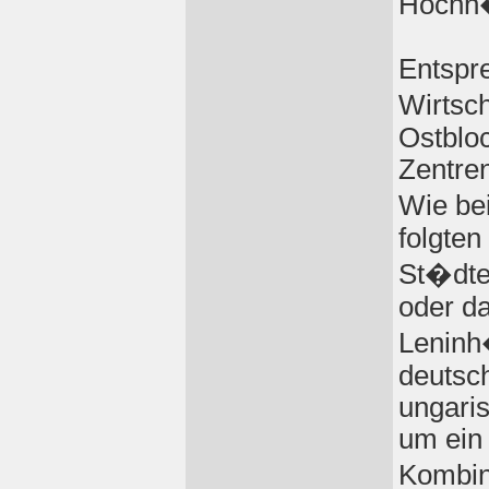
Hochh�
Entspre
Wirtsc
Ostbloc
Zentren
Wie be
folgte
St�dte
oder d
Leninh
deutsch
ungaris
um ein 
Kombin