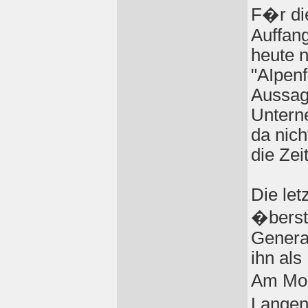
F�r die
Auffang
heute 
"AIpen
Aussag
Untern
da nich
die Zei
Die let
�berst
Genera
ihn als
Am Mor
Langen