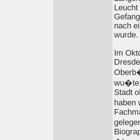
Leucht
Gefang
nach e
wurde.
Im Okt
Dresde
Oberb�
wu�te,
Stadt o
haben 
Fachma
gelegen
Biograp