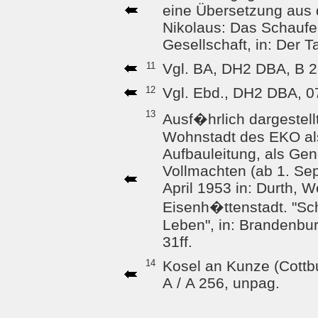
eine Übersetzung aus 
Nikolaus: Das Schaufen
Gesellschaft, in: Der T
11
Vgl. BA, DH2 DBA, B 2
12
Vgl. Ebd., DH2 DBA, 07
13
Ausf�hrlich dargestell
Wohnstadt des EKO als
Aufbauleitung, als Gen
Vollmachten (ab 1. Se
April 1953 in: Durth, W
Eisenh�ttenstadt. "S
Leben", in: Brandenbu
31ff.
14
Kosel an Kunze (Cottbu
A / A 256, unpag.