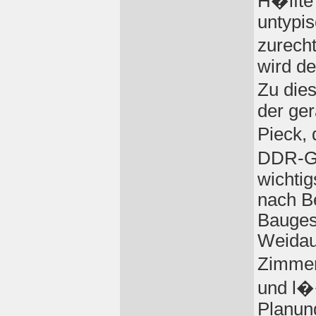
H�lfte 
untypi
zurech
wird de
Zu die
der ge
Pieck, 
DDR-Gr
wichtig
nach B
Bauges
Weidau
Zimmer
und l�
Planun