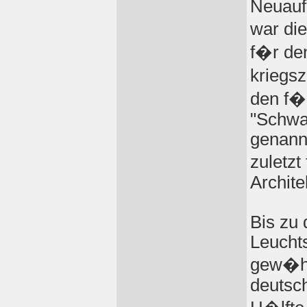
Neuauf
war die
f�r de
kriegsz
den f�n
"Schwa
genannt
zuletzt
Archit
Bis zu 
Leucht
gew�hn
deutsc