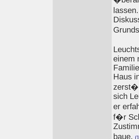
lassen
Diskuss
Grunds
Leucht
einem 
Familie
Haus i
zerst�
sich L
er erfa
f�r Sc
Zustim
baue.
(