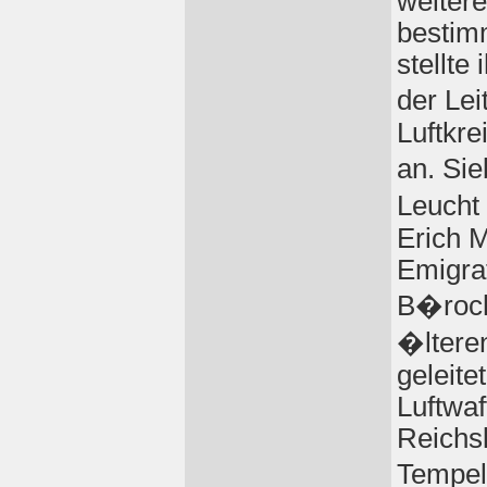
weiter
bestim
stellte
der Le
Luftkre
an. Si
Leucht
Erich 
Emigra
B�roch
�ltere
geleite
Luftwaf
Reichsl
Tempel