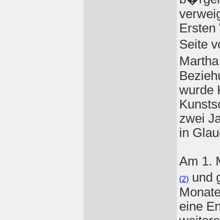
verweig
Ersten 
Seite v
Martha
Bezieh
wurde 
Kunsts
zwei J
in Glau
Am 1. 
und g
(2)
Monate 
eine En