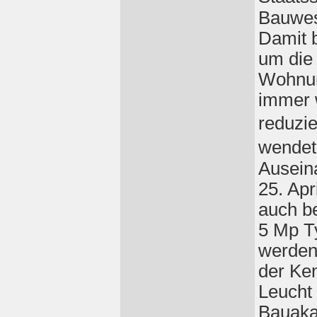
Bauwes
Damit b
um die 
Wohnun
immer 
reduz
wendet
Ausein
25. Apr
auch b
5 Mp T
werden
der Ken
Leucht
Bauakad