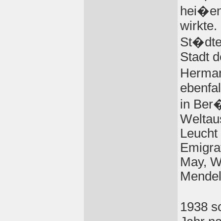
hei�en 
wirkte.
St�dte
Stadt 
Herman
ebenfa
in Ber
Weltaus
Leucht 
Emigrat
May, Wa
Mendel
1938 sc