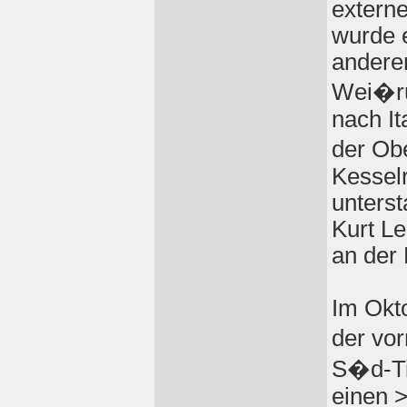
externe
wurde e
andere
Wei�ru
nach It
der Ob
Kesselr
unterst
Kurt L
an der 
Im Okt
der vor
S�d-Tir
einen 