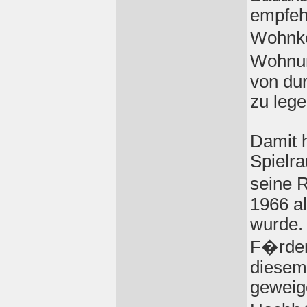
empfeh
Wohnko
Wohnun
von du
zu lege
Damit h
Spielra
seine 
1966 al
wurde. 
F�rdere
diesem 
geweige