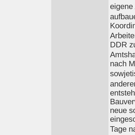
eigene
aufbaue
Koordin
Arbeite
DDR zu
Amtsha
nach M
sowjet
andere
entsteh
Bauver
neue so
einges
Tage n