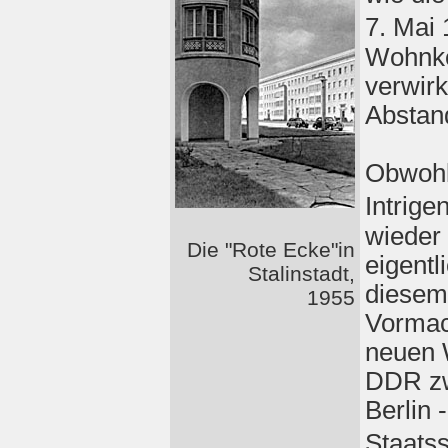
7. Mai 
Wohnko
verwirk
Abstand
Obwohl
Intrige
wieder 
Die "Rote Ecke"in
eigentl
Stalinstadt,
diesem
1955
Vormac
neuen 
DDR zw
Berlin 
Staats