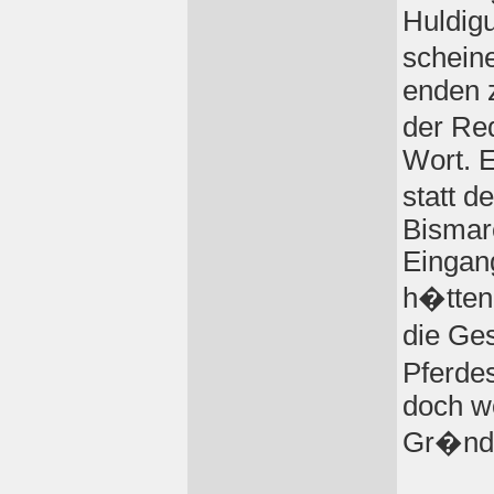
Huldig
schein
enden z
der Red
Wort. E
statt d
Bismar
Eingan
h�tten
die Ge
Pferde
doch w
Gr�ndu