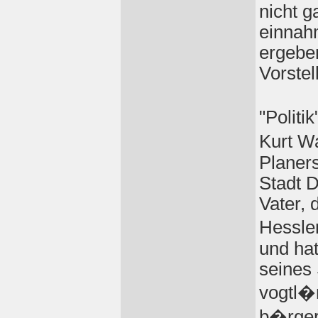
nicht g
einnahm
ergebe
Vorstel
"Politi
Kurt W
Planers
Stadt 
Vater,
Hessle
und hat
seines
vogtl�
b�rgerl