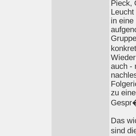
Pieck, 
Leucht
in eine
aufgen
Gruppe 
konkre
Wiedera
auch -
nachles
Folgeri
zu ein
Gespr�
Das wic
sind d