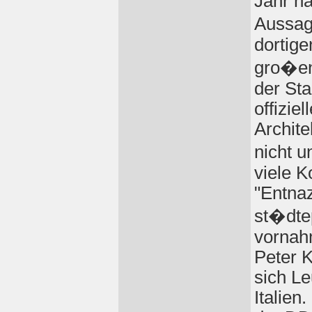
Jahr na
Aussag
dortige
gro�en
der Sta
offizie
Archite
nicht 
viele K
"Entnaz
st�dte
vornah
Peter K
sich Le
Italien