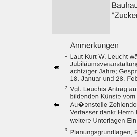
Bauhaus
"Zucke
Anmerkungen
1
Laut Kurt W. Leucht w
Jubiläumsveranstaltun
achtziger Jahre; Gesp
18. Januar und 28. Fe
2
Vgl. Leuchts Antrag a
bildenden Künste vom 
Au�enstelle Zehlendor
Verfasser dankt Herrn 
weitere Unterlagen Ei
3
Planungsgrundlagen, 