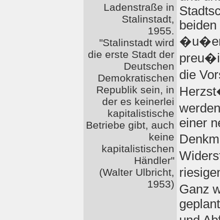
Ladenstraße in
Stadtsc
Stalinstadt,
beiden 
1955.
�u�ern
"Stalinstadt wird
die erste Stadt der
preu�is
Deutschen
die Vor
Demokratischen
Republik sein, in
Herzst
der es keinerlei
werden
kapitalistische
einer 
Betriebe gibt, auch
keine
Denkma
kapitalistischen
Widers
Händler"
riesig
(Walter Ulbricht,
1953)
Ganz w
geplan