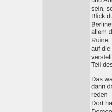
und Abf
sein, 
Blick d
Berline
allem 
Ruine,
auf di
verstel
Teil de
Das wa
dann do
reden 
Dort h
Demons