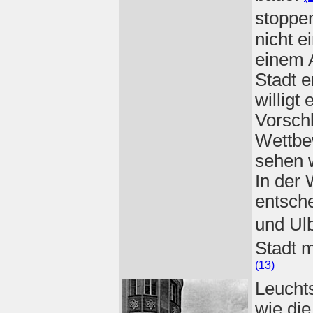
stoppen
nicht e
einem 
Stadt e
willigt 
Vorschl
Wettbe
sehen w
In der
entsche
und Ulb
Stadt 
(13)
Leuchts
wie di