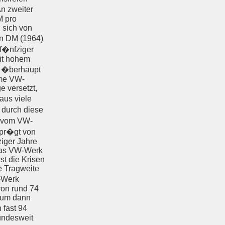
n zweiter
M pro
 sich von
en DM (1964)
 f�nfziger
mit hohem
dt �berhaupt
rme VW-
e versetzt,
aus viele
 durch diese
 vom VW-
epr�gt von
ziger Jahre
 das VW-Werk
t die Krisen
e Tragweite
W-Werk
on rund 74
, um dann
 fast 94
undesweit