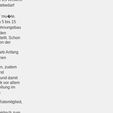
tebedarf
" mu�te.
 5 bis 15
Wohnungsbau
rden
ellt. Schon
en der
arb Anfang
chen
en, zudem
nd
und damit
k vor allem
ellung im
s
atsmitglied,
aktisch zum