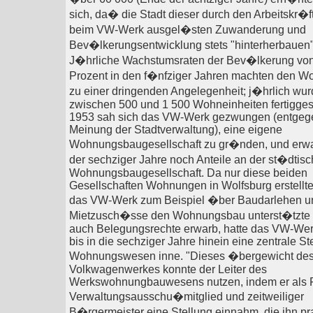
sich, da� die Stadt dieser durch den Arbeitskr�f
beim VW-Werk ausgel�sten Zuwanderung und
Bev�lkerungsentwicklung stets "hinterherbauen
J�hrliche Wachstumsraten der Bev�lkerung von
Prozent in den f�nfziger Jahren machten den 
zu einer dringenden Angelegenheit; j�hrlich wu
zwischen 500 und 1 500 Wohneinheiten fertiggest
1953 sah sich das VW-Werk gezwungen (entgeg
Meinung der Stadtverwaltung), eine eigene
Wohnungsbaugesellschaft zu gr�nden, und erw
der sechziger Jahre noch Anteile an der st�dtis
Wohnungsbaugesellschaft. Da nur diese beiden
Gesellschaften Wohnungen in Wolfsburg erstellt
das VW-Werk zum Beispiel �ber Baudarlehen u
Mietzusch�sse den Wohnungsbau unterst�tzte 
auch Belegungsrechte erwarb, hatte das VW-Wer
bis in die sechziger Jahre hinein eine zentrale St
Wohnungswesen inne. "Dieses �bergewicht de
Volkwagenwerkes konnte der Leiter des
Werkswohnungbauwesens nutzen, indem er als R
Verwaltungsausschu�mitglied und zeitweiliger
B�rgermeister eine Stellung einnahm, die ihn pr