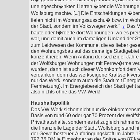
uneingeschr�nkten Herren �ber die Wohnungen
Wolfsburg machte. [...] Die Entscheidungen �b
fielen nicht im Wohnungsausschu� bzw. im Wo
der Stadt, sondern im Volkswagenwerk."
Das 
(1)
baute oder f�rderte dort Wohnungen, wo es prei
war, und damit auch im damaligen Umland der Sta
zum Leidwesen der Kommune, die es lieber ges
den Wohnungsbau auf das damalige Stadtgebiet
konzentrieren. Wenn Anfang der sechziger Jahre
der Wolfsburger Wohnungen mit Fernw�rme ver
wurden, dann ist auch dieser Wohnkomfort dem
verdanken, denn das werkseigene Kraftwerk verso
nur das Werk, sondern auch die Stadt mit Energie
Fernheizung). Im Energiebereich der Stadt geht 
also nichts ohne das VW-Werk!
Haushaltspolitik
Das VW-Werk sichert nicht nur die einkommen
Basis von rund 60 oder gar 70 Prozent der Wolfs
Privathaushalte, sondern es ist zugleich rahmen
die finanzielle Lage der Stadt. Wolfsburg stand hi
der Gewerbesteuer-Aufbringungskraft im Jahre 1
792,36 DM je Einwohner an der Spitze von 87 kre