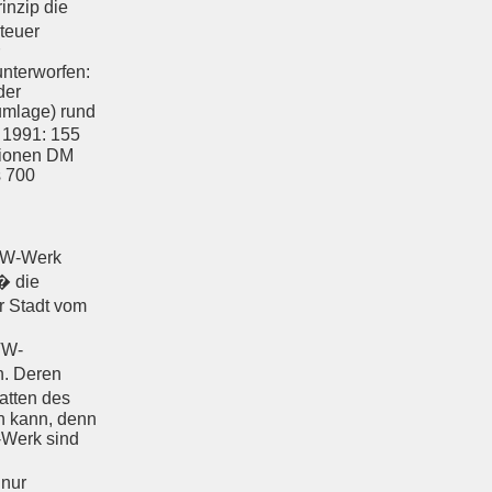
inzip die
teuer
nterworfen:
der
mlage) rund
 1991: 155
llionen DM
s 700
 VW-Werk
� die
r Stadt vom
VW-
n. Deren
atten des
n kann, denn
-Werk sind
 nur