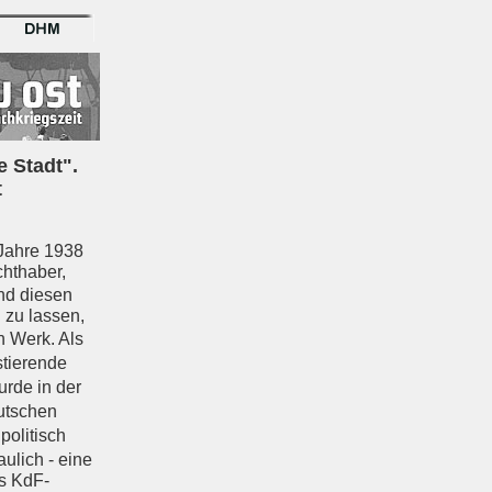
e Stadt".
t
 Jahre 1938
chthaber,
nd diesen
 zu lassen,
 Werk. Als
stierende
rde in der
utschen
politisch
ulich - eine
es KdF-