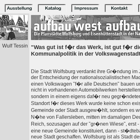
Wulf Tessin
"Was gut ist f�r das Werk, ist gut f�r di
Kommunalpolitik in der Volkswagenstad
Die Stadt Wolfsburg verdankt ihre Gr�ndung im
der Entscheidung der nationalsozialistischen Ma
einen Volkswagen "f�r alle Deutschen" bauen u
nicht in vorhandenen Automobilwerken herstellen
sondern in einem eigens daf�r neu gegr�ndeten
Standort f�r dieses Werk wurde keine schon exi
Gemeinde oder Stadt ausgew�hlt, sondern es wu
N�he von Fallersleben, mitten im damaligen De
Reich, sozusagen auf der "gr�nen Wiese", erst - 
eine neue Gemeinde konstituiert, dann - st�dteba
neue Stadt geschaffen. Wolfsburg ist als Stadt d