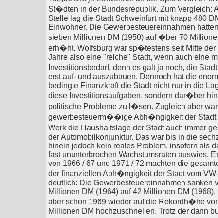
St�dten in der Bundesrepublik. Zum Vergleich: A
Stelle lag die Stadt Schweinfurt mit knapp 480 D
Einwohner. Die Gewerbesteuereinnahmen hatten
sieben Millionen DM (1950) auf �ber 70 Million
erh�ht. Wolfsburg war sp�testens seit Mitte der
Jahre also eine "reiche" Stadt, wenn auch eine 
Investitionsbedarf, denn es galt ja noch, die Sta
erst auf- und auszubauen. Dennoch hat die eno
bedingte Finanzkraft die Stadt nicht nur in die Lag
diese Investitionsaufgaben, sondern dar�ber hin
politische Probleme zu l�sen. Zugleich aber war
gewerbesteuerm��ige Abh�ngigkeit der Stadt
Werk die Haushaltslage der Stadt auch immer g
der Automobilkonjunktur. Das war bis in die sech
hinein jedoch kein reales Problem, insofern als
fast ununterbrochen Wachstumsraten auswies. Ers
von 1966 / 67 und 1971 / 72 machten die gesamt
der finanziellen Abh�ngigkeit der Stadt vom V
deutlich: Die Gewerbesteuereinnahmen sanken v
Millionen DM (1964) auf 42 Millionen DM (1968)
aber schon 1969 wieder auf die Rekordh�he von
Millionen DM hochzuschnellen. Trotz der dann b