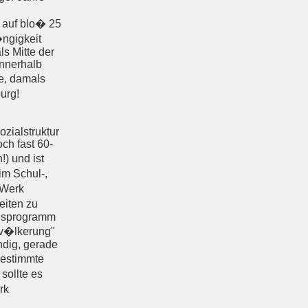
 auf blo� 25
ngigkeit
s Mitte der
innerhalb
e, damals
urg!
zialstruktur
och fast 60-
) und ist
im Schul-,
m Werk
eiten zu
ngsprogramm
ev�lkerung"
ndig, gerade
bestimmte
 sollte es
rk