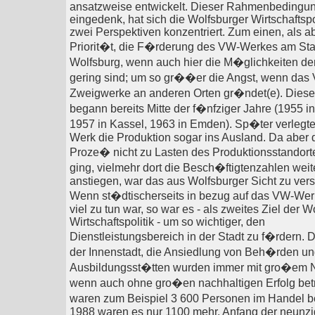
ansatzweise entwickelt. Dieser Rahmenbedingu
eingedenk, hat sich die Wolfsburger Wirtschaftspol
zwei Perspektiven konzentriert. Zum einen, als a
Priorit�t, die F�rderung des VW-Werkes am Sta
Wolfsburg, wenn auch hier die M�glichkeiten der
gering sind; um so gr��er die Angst, wenn da
Zweigwerke an anderen Orten gr�ndet(e). Dies
begann bereits Mitte der f�nfziger Jahre (1955 i
1957 in Kassel, 1963 in Emden). Sp�ter verlegt
Werk die Produktion sogar ins Ausland. Da aber 
Proze� nicht zu Lasten des Produktionsstandort
ging, vielmehr dort die Besch�ftigtenzahlen weite
anstiegen, war das aus Wolfsburger Sicht zu ver
Wenn st�dtischerseits in bezug auf das VW-Werk
viel zu tun war, so war es - als zweites Ziel der W
Wirtschaftspolitik - um so wichtiger, den
Dienstleistungsbereich in der Stadt zu f�rdern.
der Innenstadt, die Ansiedlung von Beh�rden u
Ausbildungsst�tten wurden immer mit gro�em 
wenn auch ohne gro�en nachhaltigen Erfolg bet
waren zum Beispiel 3 600 Personen im Handel b
1988 waren es nur 1100 mehr. Anfang der neunzi