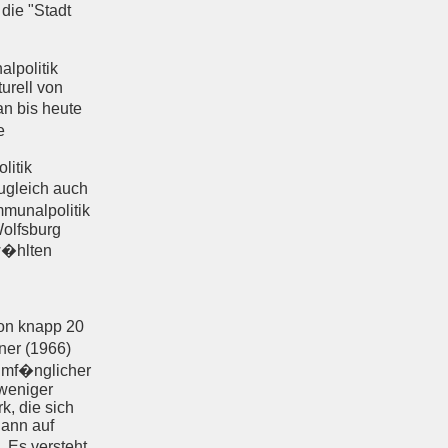
die "Stadt
lpolitik
urell von
n bis heute
e
litik
zugleich auch
munalpolitik
olfsburg
ew�hlten
on knapp 20
ner (1966)
umf�nglicher
weniger
, die sich
dann auf
 Es versteht