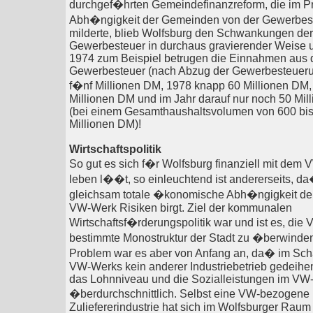
durchgef�hrten Gemeindefinanzreform, die im Pr
Abh�ngigkeit der Gemeinden von der Gewerbes
milderte, blieb Wolfsburg den Schwankungen der
Gewerbesteuer in durchaus gravierender Weise u
1974 zum Beispiel betrugen die Einnahmen aus 
Gewerbesteuer (nach Abzug der Gewerbesteueru
f�nf Millionen DM, 1978 knapp 60 Millionen DM,
Millionen DM und im Jahr darauf nur noch 50 Mi
(bei einem Gesamthaushaltsvolumen von 600 bi
Millionen DM)!
Wirtschaftspolitik
So gut es sich f�r Wolfsburg finanziell mit dem
leben l��t, so einleuchtend ist andererseits, da
gleichsam totale �konomische Abh�ngigkeit de
VW-Werk Risiken birgt. Ziel der kommunalen
Wirtschaftsf�rderungspolitik war und ist es, die 
bestimmte Monostruktur der Stadt zu �berwinde
Problem war es aber von Anfang an, da� im Sch
VW-Werks kein anderer Industriebetrieb gedeihe
das Lohnniveau und die Sozialleistungen im VW
�berdurchschnittlich. Selbst eine VW-bezogene
Zuliefererindustrie hat sich im Wolfsburger Raum