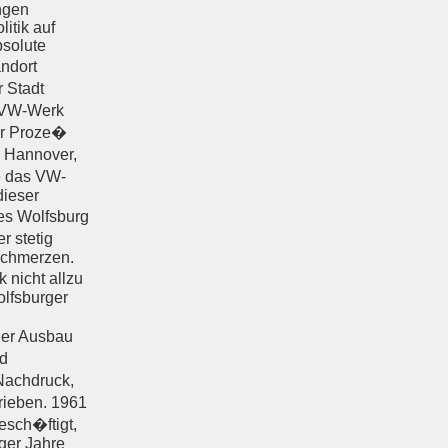
ngen
itik auf
bsolute
ndort
 Stadt
s VW-Werk
er Proze�
n Hannover,
e das VW-
dieser
es Wolfsburg
r stetig
schmerzen.
 nicht allzu
olfsburger
 Der Ausbau
nd
Nachdruck,
rieben. 1961
esch�ftigt,
ger Jahre