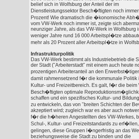
belief sich in Wolfsburg der Anteil der im
Dienstleistungssektor Besch�ftigten noch immer
Prozent! Wie dramatisch die �konomische Abh�
vom VW-Werk noch immer ist, zeigte sich abermal
neunziger Jahre, als das VW-Werk in Wolfsburg 
weniger Jahre rund 16 000 Arbeitspl�tze abbaut
mehr als 20 Prozent aller Arbeitspl�tze in Wolfsb
Infrastrukturpolitik
Das VW-Werk bestimmt als Industriebetrieb die So
der Stadt ("Arbeiterstadt" mit einem auch heute n
prozentigen Arbeiteranteil an den Erwerbst�tigen!
damit rahmensetzend f�r die kommunale Politik 
Kultur- und Freizeitbereich. Es galt, f�r die bei
Besch�ftigten optimale Reproduktionsm�glichk
schaffen und ein spezifisches Kultur- und Bildu
zu entwickeln, das von "breiten Schichten der B
akzeptiert wird; zugleich war es aber auch notwe
f�r die h�heren Angestellten des VW-Werkes, 
Schul-, Kultur- und Freizeitstandards zu erf�llen,
gelingen, diese Gruppen l�ngerfristig an das We
beziehungsweise die Stadt zu binden und die