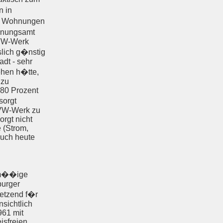
 in
er Wohnungen
hnungsamt
VW-Werk
slich g�nstig
dt - sehr
ehen h�tte,
 zu
 80 Prozent
sorgt
 VW-Werk zu
rgt nicht
 (Strom,
auch heute
sm��ige
burger
setzend f�r
nsichtlich
961 mit
isfreien