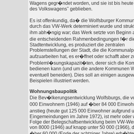
Wagens gegr�ndet worden, und sie ist bis heute 
des Volkswagens" geblieben.
Es ist offenkundig, da� die Wolfsburger Kommuna
durch das VW-Werk determiniert wurde und strukt
ihm abh�ngig war; das Werk setzte von Beginn a
die entscheidenden Rahmenbedingungen f�r di
Stadtentwicklung, es produziert die zentralen
Problemstellungen der Stadt, die die Kommunalpo
aufzuarbeiten hat, es er�ffnet oder schafft aber 
Probleml�sungskapazit�ten, derer sich die Kom
bedienen kann (und um die andere Kommunen W
eventuell beneiden). Dies soll an einigen ausg
Beispielen illustriert werden.
Wohnungsbaupolitik
Die Bev�lkerungsentwicklung Wolfsburgs, die v
000 Einwohnern (1946) auf �ber 84 000 Einwoh
anstieg (heute gut 125 000 Einwohner aufgrund 
Eingemeindungen im Jahre 1972), ist mehr oder 
Folge der Belegschaftsentwicklung beim VW-Werk
von 8000 (1946) auf knapp unter 50 000 (1966), 
�ber 60 000 (Ende der achtziger Jahre) erh�hte.