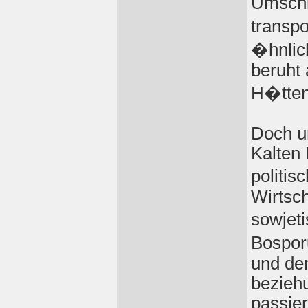
Umschl
transpo
�hnlic
beruht 
H�tten
Doch u
Kalten 
politis
Wirtsch
sowjet
Bospor
und de
bezieh
passie