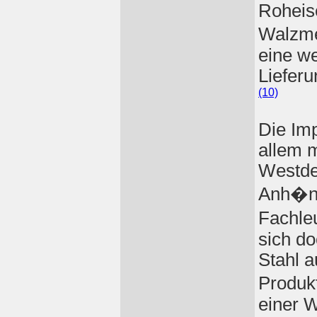
Roheis
Walzme
eine w
Liefer
(10)
Die Imp
allem m
Westde
Anh�ng
Fachleu
sich d
Stahl a
Produk
einer 