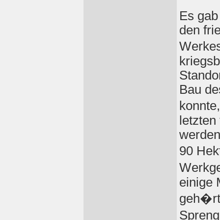
Es gab
den fri
Werkes
kriegs
Standor
Bau de
konnte
letzten
werden
90 Hek
Werkge
einige 
geh�rt
Spreng