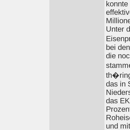
konnte
effekti
Millio
Unter d
Eisenp
bei de
die noc
stamm
th�rin
das in
Nieder
das EK
Prozen
Roheis
und mit