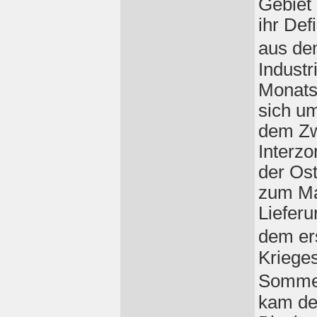
Gebiet
ihr Def
aus de
Industr
Monatsd
sich u
dem Zw
Interzo
der Os
zum Mai
Lieferu
dem er
Krieges
Sommer
kam de