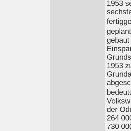
1953 se
sechst
fertigg
geplant
gebaut 
Einspa
Grundst
1953 z
Grunda
abgesc
bedeut
Volkswi
der Od
264 000
730 00