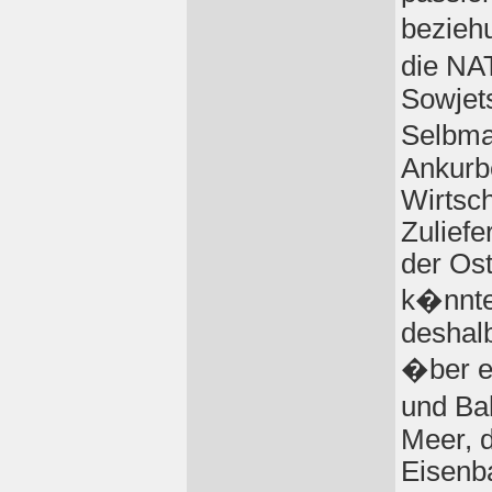
bezieh
die NA
Sowjets
Selbma
Ankurb
Wirtsch
Zuliefe
der Os
k�nnte
deshal
�ber e
und Ba
Meer, 
Eisenb