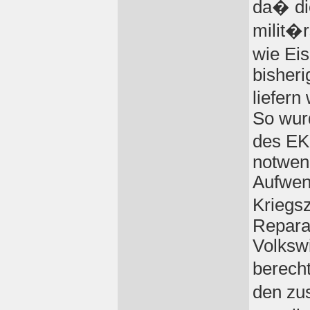
da� di
milit�r
wie Ei
bisher
liefern
So wurd
des EK
notwen
Aufwen
Kriegs
Repara
Volkswi
berech
den zu