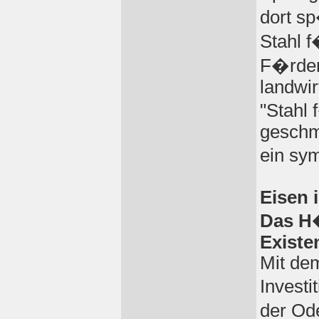
dort s
Stahl f
F�rder
landwir
"Stahl
geschm
ein sy
Eisen 
Das H�
Existe
Mit de
Investi
der Od