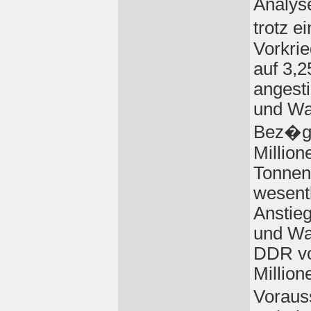
Analys
trotz 
Vorkrie
auf 3,2
angest
und Wa
Bez�ge
Million
Tonnen
wesentl
Anstieg
und Wa
DDR vo
Million
Voraus