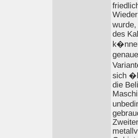
friedli
Wieder
wurde,
des Ka
k�nnen
genaue
Varian
sich �
die Bel
Maschi
unbedi
gebrau
Zweiten
metallv