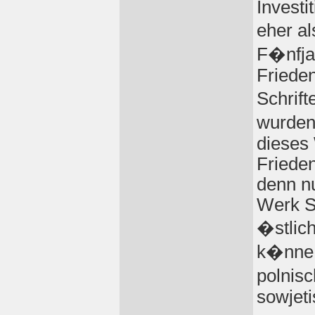
Investi
eher a
F�nfjah
Frieden
Schrif
wurden
dieses
Frieden
denn n
Werk S
�stlic
k�nne 
polnis
sowjet