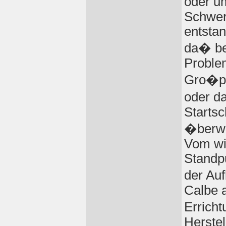
oder u
Schwer
entstan
da� be
Proble
Gro�pr
oder d
Startsc
�berwu
Vom wir
Standpu
der Au
Calbe a
Errich
Herste