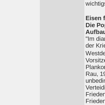
wichtig
Eisen 
Die Po
Aufbau
"Im dia
der Kri
Westde
Vorsitz
Planko
Rau, 19
unbedi
Vertei
Friede
Friede