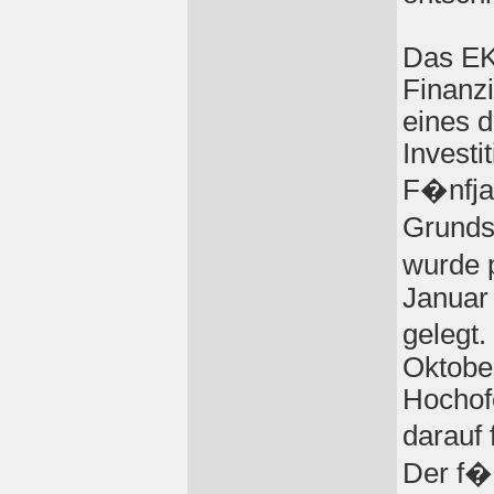
Das EK
Finanz
eines d
Investi
F�nfja
Grunds
wurde 
Januar
gelegt
Oktobe
Hochof
darauf 
Der f�