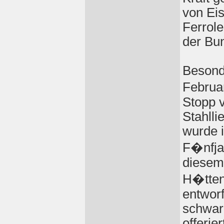
von Ei
Ferrol
der Bu
Besond
Februa
Stopp 
Stahlli
wurde i
F�nfjah
diese
H�tten
entwor
schwar
offerie