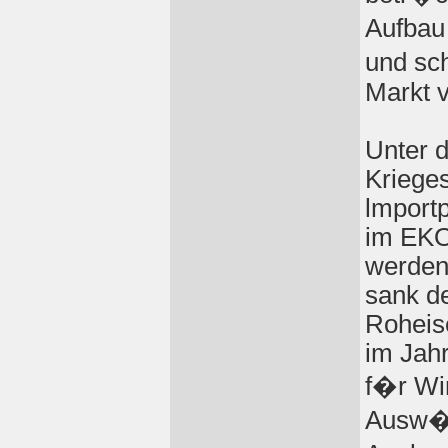
Aufbau
und sc
Markt 
Unter 
Krieges
lmportp
im EKO
werden
sank de
Roheis
im Jah
f�r Wir
Ausw�r