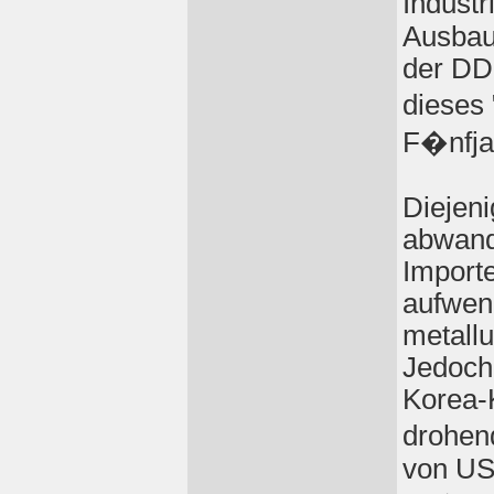
Industr
Ausbau
der DD
dieses
F�nfja
Diejen
abwand
Import
aufwen
metallu
Jedoch
Korea-
drohend
von US