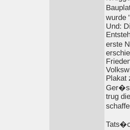
Baupla
wurde 
Und: Di
Entste
erste 
erschie
Friede
Volksw
Plakat 
Ger�st
trug di
schaffe
Tats�ch