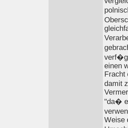
verglei
polnis
Obersc
gleichf
Verarb
gebrac
verf�g
einen w
Fracht 
damit z
Vermer
"da� e
verwen
Weise d