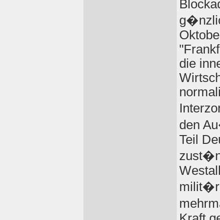
Blocka
g�nzli
Oktobe
"Frank
die in
Wirtsc
normal
Interz
den Au
Teil D
zust�n
Westall
milit�
mehrma
Kraft g