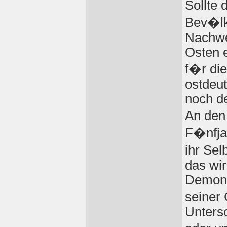
Sollte
Bev�lke
Nachwei
Osten e
f�r die
ostdeut
noch de
An den
F�nfjah
ihr Se
das wir
Demons
seiner
Untersc