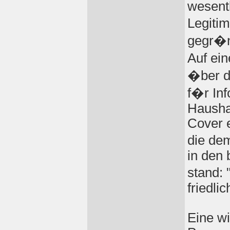
wesentl
Legiti
gegr�n
Auf ei
�ber d
f�r In
Hausha
Cover e
die de
in den
stand:
friedli
Eine wi