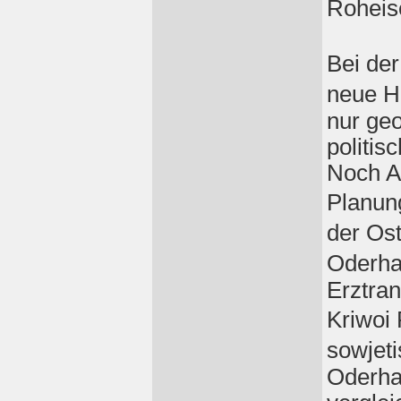
Roheis
Bei de
neue H
nur ge
politi
Noch A
Planun
der Os
Oderhaf
Erztra
Kriwoi
sowjet
Oderha