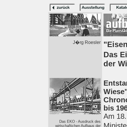
J�rg Roesler
"Eisen
Das E
der Wi
Entsta
Wiese"
Chrono
bis 19
Am 18.
Das EKO - Ausdruck des
Ministe
wirtschaftichen Aufbaus der