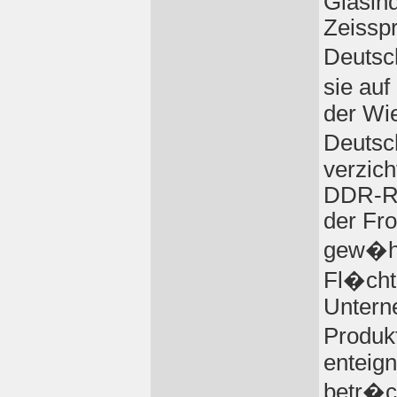
Glasin
Zeissp
Deutsc
sie auf
der Wie
Deutsc
verzich
DDR-Re
der Fro
gew�hr
Fl�cht
Untern
Produk
enteig
betr�c