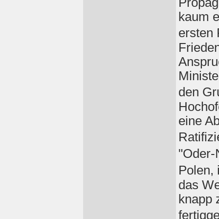
Propag
kaum e
ersten 
Friede
Anspru
Minist
den Gr
Hochofe
eine Ab
Ratifi
"Oder-
Polen,
das Wer
knapp 
fertigg