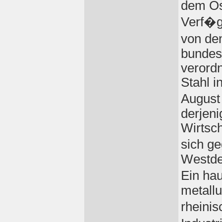
dem Os
Verf�g
von de
bundes
verordn
Stahl i
August 
derjen
Wirtsch
sich g
Westde
Ein ha
metall
rheini