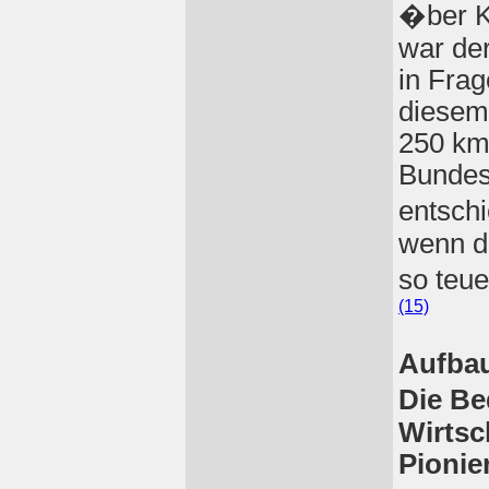
�ber K
war de
in Fra
diesem
250 km
Bundes
entschi
wenn d
so teu
(15)
Aufbau
Die Be
Wirtsc
Pionie