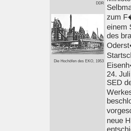
DDR
Selbma
zum F�l
einem 
des br
Oderst
Starts
Die Hochöfen des EKO, 1953
Eisenh
24. Jul
SED de
Werkes
beschl
vorges
neue H
entsch