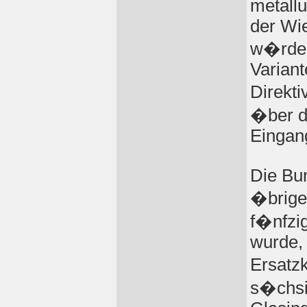
metall
der Wi
w�rde,
Variant
Direkti
�ber d
Eingan
Die Bu
�brigen
f�nfzig
wurde,
Ersatz
s�chsi