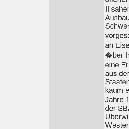
II sahe
Ausbau
Schwer
vorges
an Eis
�ber I
eine E
aus de
Staate
kaum e
Jahre 
der SBZ
Überwi
Westen