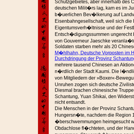
Schutzgebietes, aber innerhalb des 
deutschen Milit�rs lag, kam es im Ju
b�uerlichen Bev�lkerung auf Landv
Eisenbahngesellschaft, weil sich die
Eigentumsverh�ltnisse und der Fest
Entsch�digungssummen ungerecht be
von Gouverneur Jaeschke veranla�te
Soldaten starben mehr als 20 Chine
M�hlhahn, Deutsche Vorposten im Hint
Durchdringung der Provinz Schantun
mehrere tausend Chinesen an Aktio
n�rdlich der Stadt Kaumi. Die l�nd
von Mitgliedern der »Boxer«-Bewegu
Unruhen zogen sich deutsche Zivilis
Diesmal brachen chinesische Trupp
Schantung, Yuan Shikai, den Widerst
nicht entsandt.
Die Menschen in der Provinz Schan
Hungersn�te, nachdem die Region 1
�berschwemmungen heimgesucht wor
Obdachlose fl�chteten, und der Han