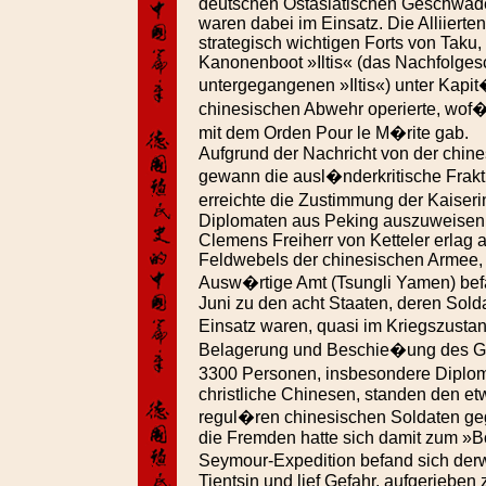
deutschen Ostasiatischen Geschwade
waren dabei im Einsatz. Die Alliierte
strategisch wichtigen Forts von Taku
Kanonenboot »Iltis« (das Nachfolges
untergegangenen »Iltis«) unter Kapi
chinesischen Abwehr operierte, wof
mit dem Orden Pour le M�rite gab.
Aufgrund der Nachricht von der chin
gewann die ausl�nderkritische Frakt
erreichte die Zustimmung der Kaiseri
Diplomaten aus Peking auszuweisen
Clemens Freiherr von Ketteler erlag 
Feldwebels der chinesischen Armee, 
Ausw�rtige Amt (Tsungli Yamen) befa
Juni zu den acht Staaten, deren Sol
Einsatz waren, quasi im Kriegszusta
Belagerung und Beschie�ung des Ges
3300 Personen, insbesondere Diplom
christliche Chinesen, standen den e
regul�ren chinesischen Soldaten g
die Fremden hatte sich damit zum »B
Seymour-Expedition befand sich de
Tientsin und lief Gefahr, aufgerieben