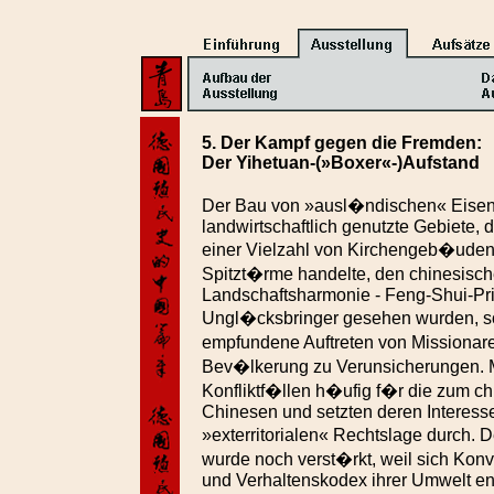
5. Der Kampf gegen die Fremden:
Der Yihetuan-(»Boxer«-)Aufstand
Der Bau von »ausl�ndischen« Eisen
landwirtschaftlich genutzte Gebiete, di
einer Vielzahl von Kirchengeb�uden,
Spitzt�rme handelte, den chinesisch
Landschaftsharmonie - Feng-Shui-Pri
Ungl�cksbringer gesehen wurden, so
empfundene Auftreten von Missionare
Bev�lkerung zu Verunsicherungen. Mi
Konfliktf�llen h�ufig f�r die zum ch
Chinesen und setzten deren Interess
»exterritorialen« Rechtslage durch.
wurde noch verst�rkt, weil sich Konve
und Verhaltenskodex ihrer Umwelt e