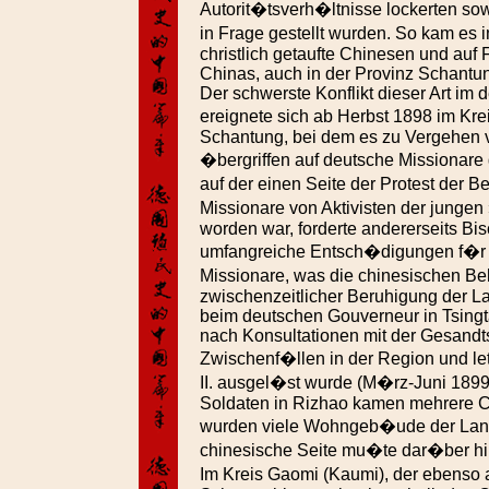
Autorit�tsverh�ltnisse lockerten sowi
in Frage gestellt wurden. So kam es 
christlich getaufte Chinesen und auf 
Chinas, auch in der Provinz Schantu
Der schwerste Konflikt dieser Art im 
ereignete sich ab Herbst 1898 im Kr
Schantung, bei dem es zu Vergehen v
�bergriffen auf deutsche Missionar
auf der einen Seite der Protest der 
Missionare von Aktivisten der junge
worden war, forderte andererseits Bi
umfangreiche Entsch�digungen f�r d
Missionare, was die chinesischen Be
zwischenzeitlicher Beruhigung der L
beim deutschen Gouverneur in Tsingt
nach Konsultationen mit der Gesandts
Zwischenf�llen in der Region und le
II. ausgel�st wurde (M�rz-Juni 1899
Soldaten in Rizhao kamen mehrere 
wurden viele Wohngeb�ude der Land
chinesische Seite mu�te dar�ber h
Im Kreis Gaomi (Kaumi), der ebenso