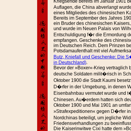
Kriegsende bereits im Januar 1901 be
Auflagen, die China abverlangt wur
eines Mitgliedes des chinesischen K
Bereits im September des Jahres 190
ein Bruder des chinesischen Kaisers,
und wurde im Neuen Palais von Wilhe
Entschuldigung f�r die Ermordung 
empfangen. Geschenke des chinesis
im Deutschen Reich. Dem Prinzen b
Potsdamaufenthalt mit viel Aufmerks
Butz, Kniefall und Geschenke: Die 
in Deutschland)
.
Bevor der »Boxer«-Krieg vertraglich 
deutsche Soldaten milit�risch in Sch
Oktober 1900 die Stadt Kaumi besetz
D�rfer in der Umgebung, in denen W
Eisenbahnbau vermutet wurde und t�
Chinesen. Au�erdem hatten sich de
Oktober 1900 und Mai 1901 an umfang
»Strafexpeditionen« gegen D�rfer i
Nordchinas beteiligt, um jegliche Wi
Friedensverhandlungen zu beeinflus
Die Kaiserinwitwe Cixi hatte dem »B