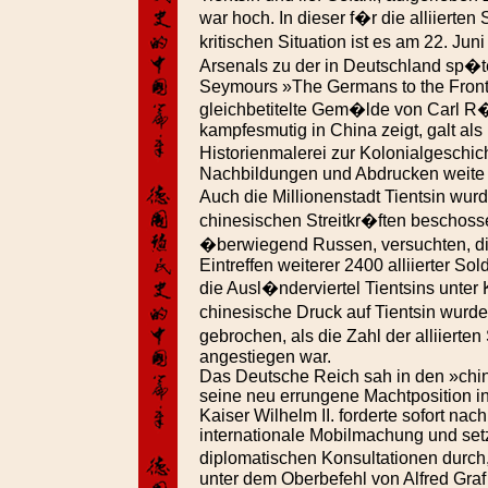
war hoch. In dieser f�r die alliierten
kritischen Situation ist es am 22. Ju
Arsenals zu der in Deutschland sp�
Seymours »The Germans to the Fro
gleichbetitelte Gem�lde von Carl R�
kampfesmutig in China zeigt, galt als
Historienmalerei zur Kolonialgeschic
Nachbildungen und Abdrucken weite 
Auch die Millionenstadt Tientsin wu
chinesischen Streitkr�ften beschossen
�berwiegend Russen, versuchten, die
Eintreffen weiterer 2400 alliierter So
die Ausl�nderviertel Tientsins unter 
chinesische Druck auf Tientsin wurd
gebrochen, als die Zahl der alliiert
angestiegen war.
Das Deutsche Reich sah in den »chi
seine neu errungene Machtposition i
Kaiser Wilhelm II. forderte sofort na
internationale Mobilmachung und set
diplomatischen Konsultationen durch, 
unter dem Oberbefehl von Alfred Graf