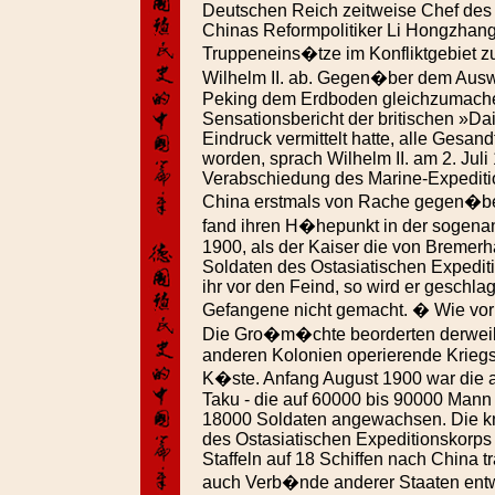
Deutschen Reich zeitweise Chef des
Chinas Reformpolitiker Li Hongzhang
Truppeneins�tze im Konfliktgebiet zu
Wilhelm II. ab. Gegen�ber dem Ausw�
Peking dem Erdboden gleichzumach
Sensationsbericht der britischen »Da
Eindruck vermittelt hatte, alle Gesan
worden, sprach Wilhelm II. am 2. Jul
Verabschiedung des Marine-Expediti
China erstmals von Rache gegen�be
fand ihren H�hepunkt in der sogena
1900, als der Kaiser die von Bremer
Soldaten des Ostasiatischen Expedit
ihr vor den Feind, so wird er geschla
Gefangene nicht gemacht. � Wie vo
Die Gro�m�chte beorderten derweil
anderen Kolonien operierende Kriegs
K�ste. Anfang August 1900 war die al
Taku - die auf 60000 bis 90000 Mann 
18000 Soldaten angewachsen. Die k
des Ostasiatischen Expeditionskorps 
Staffeln auf 18 Schiffen nach China t
auch Verb�nde anderer Staaten entw