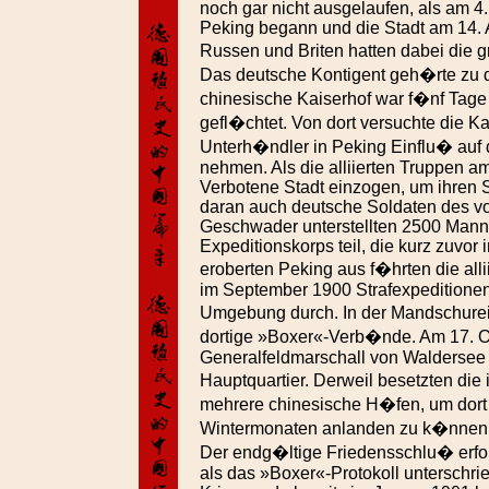
noch gar nicht ausgelaufen, als am 4
Peking begann und die Stadt am 14. 
Russen und Briten hatten dabei die g
Das deutsche Kontigent geh�rte zu d
chinesische Kaiserhof war f�nf Tage
gefl�chtet. Von dort versuchte die Ka
Unterh�ndler in Peking Einflu� auf
nehmen. Als die alliierten Truppen am
Verbotene Stadt einzogen, um ihren 
daran auch deutsche Soldaten des vo
Geschwader unterstellten 2500 Mann 
Expeditionskorps teil, die kurz zuvor
eroberten Peking aus f�hrten die alli
im September 1900 Strafexpeditionen
Umgebung durch. In der Mandschure
dortige »Boxer«-Verb�nde. Am 17. 
Generalfeldmarschall von Waldersee i
Hauptquartier. Derweil besetzten die
mehrere chinesische H�fen, um dort
Wintermonaten anlanden zu k�nnen
Der endg�ltige Friedensschlu� erfol
als das »Boxer«-Protokoll untersch