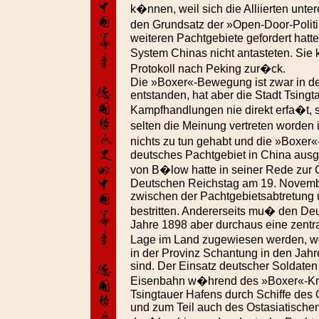
k�nnen, weil sich die Alliierten unt
den Grundsatz der »Open-Door-Politi
weiteren Pachtgebiete gefordert hatt
System Chinas nicht antasteten. Si
Protokoll nach Peking zur�ck.
Die »Boxer«-Bewegung ist zwar in d
entstanden, hat aber die Stadt Tsingt
Kampfhandlungen nie direkt erfa�t, s
selten die Meinung vertreten worden 
nichts zu tun gehabt und die »Boxe
deutsches Pachtgebiet in China aus
von B�low hatte in seiner Rede zur 
Deutschen Reichstag am 19. Novem
zwischen der Pachtgebietsabtretung
bestritten. Andererseits mu� den Deu
Jahre 1898 aber durchaus eine zentra
Lage im Land zugewiesen werden, wo
in der Provinz Schantung in den Jahr
sind. Der Einsatz deutscher Soldaten
Eisenbahn w�hrend des »Boxer«-Kri
Tsingtauer Hafens durch Schiffe des
und zum Teil auch des Ostasiatische