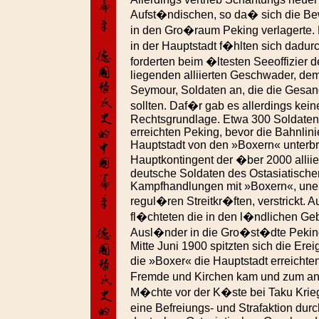
Aufst�ndischen, so da� sich die B
in den Gro�raum Peking verlagerte
in der Hauptstadt f�hlten sich dadu
forderten beim �ltesten Seeoffizier 
liegenden alliierten Geschwader, de
Seymour, Soldaten an, die die Gesa
sollten. Daf�r gab es allerdings kein
Rechtsgrundlage. Etwa 300 Soldaten,
erreichten Peking, bevor die Bahnlin
Hauptstadt von den »Boxern« unterb
Hauptkontingent der �ber 2000 alliie
deutsche Soldaten des Ostasiatische
Kampfhandlungen mit »Boxern«, uner
regul�ren Streitkr�ften, verstrickt. 
fl�chteten die in den l�ndlichen Ge
Ausl�nder in die Gro�st�dte Peking
Mitte Juni 1900 spitzten sich die Erei
die »Boxer« die Hauptstadt erreichten
Fremde und Kirchen kam und zum an
M�chte vor der K�ste bei Taku Kri
eine Befreiungs- und Strafaktion dur