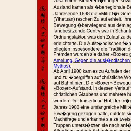
zusammen. Steuererh�hungen sowi
Ausland kamen als �berregionale B
Jahresende 1898 die »Miliz f�r Gerec
(Yihetuan) raschen Zulauf erhielt. Ihre
Bewegung �berwiegend aus dem agra
landbesitzende Gentry war in Schant
Ordnungsfaktor, was den Zulauf zu
erleichterte. Die Aufst�ndischen f�h
pflegten insbesondere die Tradition
Fremden wurden sie daher »Boxer« 
Amelung, Gegen die ausl�ndischen B
Mythos)
.
Ab April 1900 kam es zu Aufrufen de
und zu �bergriffen auf christliche 
auf Bahnlinien. Die »Boxer«-Bewegu
»Boxer«-Aufstand, in dessen Verlauf
christlichen Glaubens und mehrere 
wurden. Der kaiserliche Hof, der m�
Jahres 1900 eine umfangreiche Milit
Erw�gung gezogen hatte, duldete si
Machtfrage und erkannte sie zeitweise
Truppen unterst�tzten sie nach anf�n
Allerdings vertrieb Schantungs neue