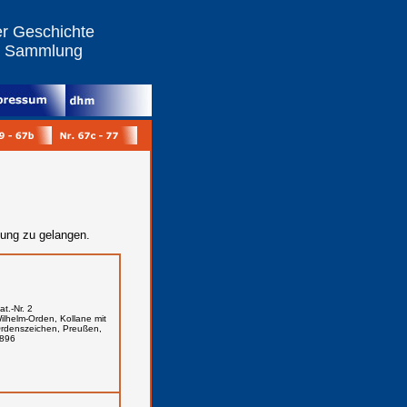
r Geschichte
r Sammlung
bung zu gelangen.
at.-Nr. 2
ilhelm-Orden, Kollane mit
rdenszeichen, Preußen,
896