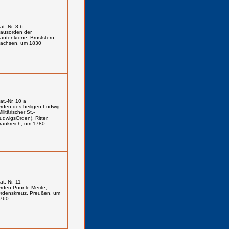
at.-Nr. 8 b
ausorden der
autenkrone, Bruststern,
achsen, um 1830
at.-Nr. 10 a
rden des heiligen Ludwig
Militärischer St.-
udwigsOrden), Ritter,
rankreich, um 1780
at.-Nr. 11
rden Pour le Merite,
rdenskreuz, Preußen, um
760