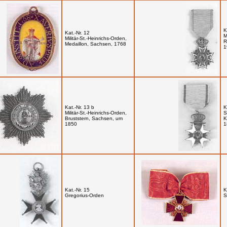
K
Kat.-Nr. 12
M
Militär-St.-Heinrichs-Orden,
R
Medaillon, Sachsen, 1768
1
Kat.-Nr. 13 b
K
Militär-St.-Heinrichs-Orden,
S
Bruststern, Sachsen, um
K
1850
1
Kat.-Nr. 15
K
Gregorius-Orden
S