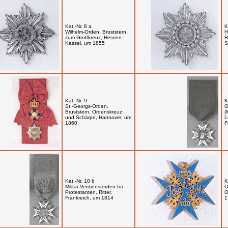
Kat.-Nr. 8 a
K
Wilhelm-Orden, Bruststern
H
zum Großkreuz, Hessen-
R
Kassel, um 1855
S
Kat.-Nr. 9
K
St.-Georgs-Orden,
O
Bruststern, Ordenskreuz
(
und Schärpe, Hannover, um
L
1860
F
Kat.-Nr. 10 b
K
Militär-Verdienstorden für
O
Protestanten, Ritter,
O
Frankreich, um 1814
1