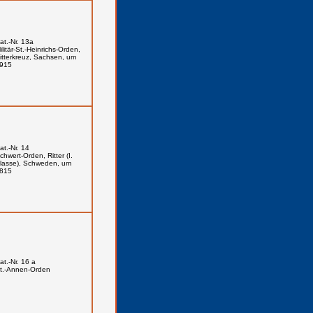
at.-Nr. 13a
ilitär-St.-Heinrichs-Orden,
itterkreuz, Sachsen, um
915
at.-Nr. 14
chwert-Orden, Ritter (I.
lasse), Schweden, um
815
at.-Nr. 16 a
t.-Annen-Orden