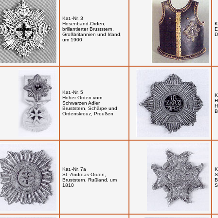
Kat.-Nr. 3
Hosenband-Orden,
K
brillantierter Bruststern,
E
Großbritannien und Irland,
D
um 1900
Kat.-Nr. 5
K
Hoher Orden vom
H
Schwarzen Adler,
H
Bruststern, Schärpe und
B
Ordenskreuz, Preußen
Kat.-Nr. 7a
K
St.-Andreas-Orden,
S
Bruststern, Rußland, um
B
1810
S