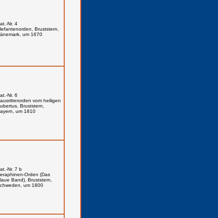
at.-Nr. 4
lefantenorden, Bruststern,
änemark, um 1670
at.-Nr. 6
ausritterorden vom heiligen
ubertus, Bruststern,
ayern, um 1810
at.-Nr. 7 b
eraphinen-Orden (Das
laue Band), Bruststern,
chweden, um 1800