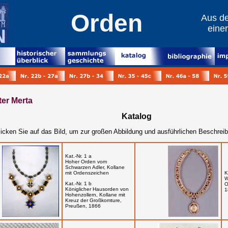
Orden
Aus de
eine
er Merta
Katalog
licken Sie auf das Bild, um zur großen Abbildung und ausführlichen Beschrei
Kat.-Nr. 1 a
Hoher Orden vom
Schwarzen Adler, Kollane
mit Ordenszeichen
K
W
Kat.-Nr. 1 b
O
Königlicher Hausorden von
1
Hohenzollern, Kollane mit
Kreuz der Großkomture,
Preußen, 1866