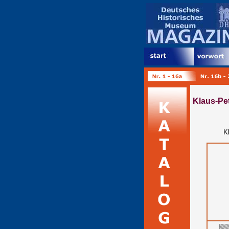
Klaus-Pet
K