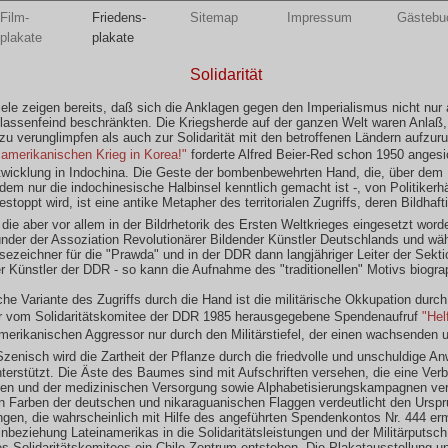
Film-
Friedens-
Sitemap
Impressum
Gästeb
plakate
plakate
Solidarität
iele zeigen bereits, daß sich die Anklagen gegen den Imperialismus nicht nur 
assenfeind beschränkten. Die Kriegsherde auf der ganzen Welt waren Anlaß
zu verunglimpfen als auch zur Solidarität mit den betroffenen Ländern aufzuru
amerikanischen Krieg in Korea!"
forderte Alfred Beier-Red schon 1950 angesi
twicklung in Indochina. Die Geste der bombenbewehrten Hand, die, über dem
dem nur die indochinesische Halbinsel kenntlich gemacht ist -, von Politiker
stoppt wird, ist eine antike Metapher des territorialen Zugriffs, deren Bildhaft
 die aber vor allem in der Bildrhetorik des Ersten Weltkrieges eingesetzt word
nder der Assoziation Revolutionärer Bildender Künstler Deutschlands und wä
ezeichner für die "Prawda" und in der DDR dann langjähriger Leiter der Sekti
r Künstler der DDR - so kann die Aufnahme des "traditionellen" Motivs biogra
che Variante des Zugriffs durch die Hand ist die militärische Okkupation dur
r vom Solidaritätskomitee der DDR 1985 herausgegebene Spendenaufruf
"Hel
 amerikanischen Aggressor nur durch den Militärstiefel, der einen wachsenden
zenisch wird die Zartheit der Pflanze durch die friedvolle und unschuldige A
terstützt. Die Äste des Baumes sind mit Aufschriften versehen, die eine Ver
en und der medizinischen Versorgung sowie Alphabetisierungskampagnen ver
n Farben der deutschen und nikaraguanischen Flaggen verdeutlicht den Urspr
ungen, die wahrscheinlich mit Hilfe des angeführten Spendenkontos Nr. 444 er
inbeziehung Lateinamerikas in die Solidaritätsleistungen und der Militärputsch 
es Solidaritätskomitees ein Chile-Zentrum entstehen. Die Plakatausstellung u