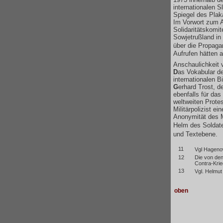
internationalen S
Spiegel des Plak
Im Vorwort zum A
Solidaritätskomit
Sowjetrußland in
über die Propaga
Aufrufen hätten a
Anschaulichkeit 
D
as Vokabular de
internationalen B
G
erhard Trost, d
ebenfalls für das
weltweiten Protes
Militärpolizist e
Anonymität des Mi
Helm des Soldate
und Textebene.
11
Vgl Hagenow
12
Die von den
Contra-Krie
13
Vgl. Helmut
oben