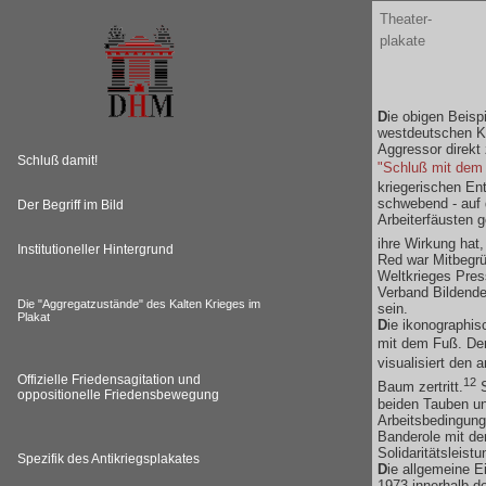
Theater-
plakate
D
ie obigen Beisp
westdeutschen Kl
Aggressor direkt 
Schluß damit!
"Schluß mit dem 
kriegerischen En
schwebend - auf 
Der Begriff im Bild
Arbeiterfäusten ge
ihre Wirkung hat,
Institutioneller Hintergrund
Red war Mitbegrü
Weltkrieges Press
Verband Bildende
Die "Aggregatzustände" des Kalten Krieges im
sein.
Plakat
D
ie ikonographis
mit dem Fuß. De
visualisiert den
Offizielle Friedensagitation und
12
Baum zertritt.
S
oppositionelle Friedensbewegung
beiden Tauben un
Arbeitsbedingung
Banderole mit de
Solidaritätsleist
Spezifik des Antikriegsplakates
D
ie allgemeine E
1973 innerhalb d