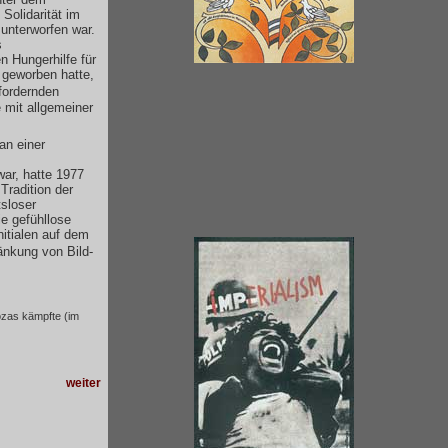
Solidarität im
unterworfen war.
s
n Hungerhilfe für
 geworben hatte,
fordernden
 mit allgemeiner
an einer
war, hatte 1977
Tradition der
tsloser
ie gefühllose
nitialen auf dem
änkung von Bild-
ozas kämpfte (im
weiter