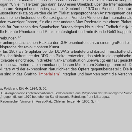
logan "Chile im Herzen" gab dann 1980 einen Überblick über die Internationale 
ates am Beispiel des Landes, das seit September 1973 der Pinochet-Diktatur 
usstellungskatalog werden die im Plakat angesprochenen Anstrengungen de
ees in einen historischen Kontext gestellt. Von den Aktionen der Internationale
 den zwanziger Jahren, für die unter anderen Max Pechstein mit einem Plakat
nda für Partisanen des Spanischen Bürgerkrieges bis zu den "Freiheit für �" 
lle Plakate Phantasie und Prinzipienfestigkeit und mitreißende Gefühlsappelle
13
verbunden.
r antiimperialistischen Plakate der DDR orientierte sich zu einem großen Teil 
ildsprache der revolutionären Kunst.
er bis 1967 als Graphiker bei der DEWAG arbeitete und danach freischaffend 
 Solidaritätskomitee der DDR ein Plakat entworfen, das sich in die graphische 
tplakate einordnete. In direkter Nahkampfsituation überwältigt ein fast gesich
inen unbewaffneten Lateinamerikaner, dessen Mimik zum Schrei gefroren ist. D
litärs wird der expressiven Natürlichkeit des Opfers gegenübergestellt. Die I
n sind in das Graffito
"Imperialism"
integriert und bewirken somit die Verschr
: Politik und Bild �, 1994, S. 60.
 USA organisierte konterrevolutionäre Söldnerarmee aus Mitgliedern der Nationalgarde Som
g) gegen die seit 1979 bestehende Sandinistische Befreiungsfront Nikaraguas.
 Rademacher, Vorwort im Ausst.-Kat.: Chile im Herzen �, 1980, S. 4 f.