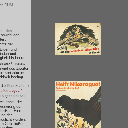
uch DHM
auf den
, sowohl den
fen.
chts der
 Erdenrund
händen und
igkeit bis heute
11
en war.
Beier-
hrend des Zweiten
on Karikatur im
phisch bedingt
ch die Besitznahme
ft Nikaragua!"
 und gedeihenden
nwesenheit der
besserung der
heißen. Eine
ung der
möglicht wurden.
in Chile ließen
nter dem